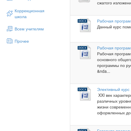
сжатого изложени
Коррекционная
школа
Рабочая программ
Данный курс пом
Всем учителям
Прочее
Рабочая программ
Рабочая програм
основного общег
программы по ру
&nda...
Элективный курс 
XXI век характер
различных уровн
жизни современн
оформленных до.
Говорите правил