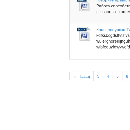
Работа способст
связанных с норм
Конспект урока Т
kdfksbcgdstfvtsf
wuierghoreuijngu
wtbfeduyfdwvwef
← Назад
3
4
5
6