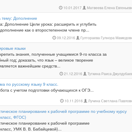
10.01.2017
Матвеева Елена Евгеньев
а тему: Дополнение
а: Дополнение Цели урока: расширить и углубить
дополнение как о второстепенном члене пр...
09.12.2016
Гултораева Гулнора Мамедов
мировые языки
акрепить знания, полученные учащимися 9-го класса за
ый год; доказать, что язык – великое творение
 является важнейшим средств...
21.12.2016
Туткина Раиса Джулдубае
а по русскому языку 9 класс.
бота с учетом подготовки обучающихся к ОГЭ...
10.11.2016
Лучина Светлана Павлов
тическое планирование к рабочей программе по учебному курсу
9 класс, ФГОС)
тическое планирование к рабочей программе
 класс, УМК В. В. Бабайцевой)...