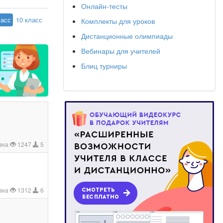
Онлайн-тесты
ласс
10 класс
Комплекты для уроков
Дистанционные олимпиады
Вебинары для учителей
Блиц турниры
вна
1247
5
вна
1312
6