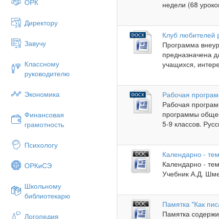
ОРК
недели (68 уроков
Директору
Клуб любителей 
Завучу
Программа внеур
предназначена дл
Классному
учащихся, интер
руководителю
Экономика
Рабочая программ
Рабочая програм
программы общео
Финансовая
5-9 классов. Русс
грамотность
Психологу
Календарно - тем
Календарно - тем
ОРКиСЭ
Учебник А.Д. Шме
Школьному
библиотекарю
Памятка "Как пис
Памятка содержи
Логопедия