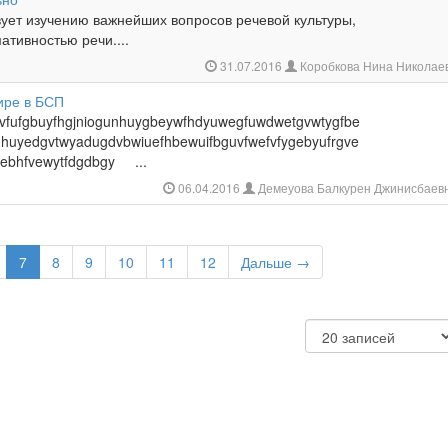
вует изучению важнейших вопросов речевой культуры,
ативностью речи....
31.07.2016
Коробкова Нина Николае
ире в БСП
vsvfufgbuyfhgjniogunhuygbeywfhdyuwegfuwdwetgvwtygfbe
hhuyedgvtwyadugdvbwiuefhbewuifbguvfwefvfygebyufrgve
debhfvewytfdgdbgy ...
06.04.2016
Демеуова Балкурен Джинисбаев
7
8
9
10
11
12
Дальше →