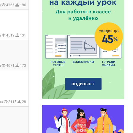
а
4765
196
а
4519
131
а
4671
173
на
2115
29