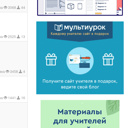
на
3068
44
на
2525
13
вна
3458
4
на
1441
16