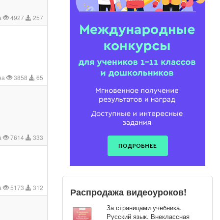
а
4927
257
на
3858
65
а
7614
333
а
5173
312
Распродажа видеоуроков!
За страницами учебника.
Русский язык. Внеклассная