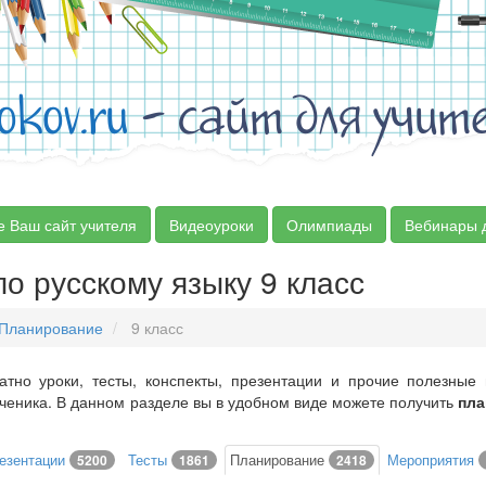
okov.ru
- сайт для учит
е Ваш сайт учителя
Видеоуроки
Олимпиады
Вебинары 
о русскому языку 9 класс
Планирование
9 класс
атно уроки, тесты, конспекты, презентации и прочие полезные
ученика. В данном разделе вы в удобном виде можете получить
пла
езентации
Тесты
Планирование
Мероприятия
5200
1861
2418