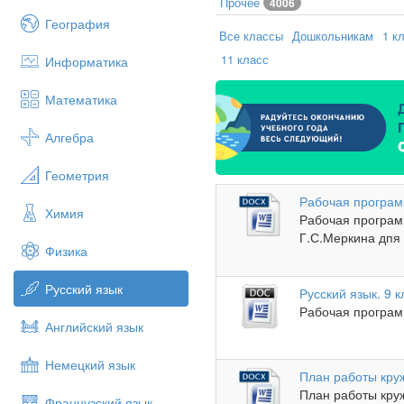
Прочее
4006
География
Все классы
Дошкольникам
1 к
11 класс
Информатика
Математика
Алгебра
Геометрия
Рабочая програм
Химия
Рабочая програм
Г.С.Меркина дпя 
Физика
Русский язык
Русский язык. 9 к
Рабочая программ
Английский язык
Немецкий язык
План работы круж
План работы круж
Французский язык