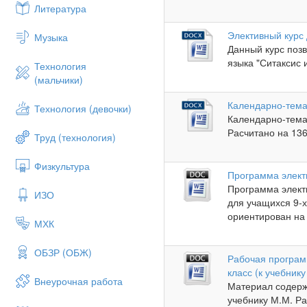
Литература
Элективный курс 
Музыка
Данный курс позв
языка "Ситаксис и
Технология
(мальчики)
Календарно-темат
Технология (девочки)
Календарно-темат
Расчитано на 136 
Труд (технология)
Физкультура
Программа электи
Программа элек
ИЗО
для учащихся 9-
ориентирован на 
МХК
ОБЗР (ОБЖ)
Рабочая програм
класс (к учебник
Внеурочная работа
Материал содерж
учебнику М.М. Ра