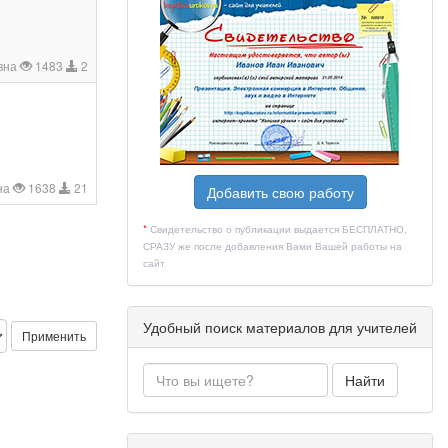
вна
1483
2
на
1638
21
Добавить свою работу
*
Свидетельство о публикации выдается БЕСПЛАТНО,
СРАЗУ же после добавления Вами Вашей работы на
сайт
Удобный поиск материалов для учителей
Применить
Найти