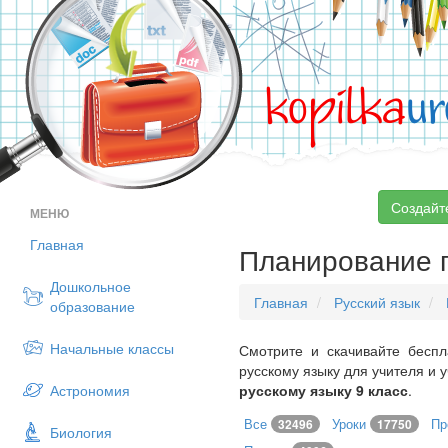
kopilka
ur
Создайт
МЕНЮ
Главная
Планирование п
Дошкольное
Главная
Русский язык
образование
Начальные классы
Смотрите и скачивайте беспл
русскому языку для учителя и 
Астрономия
русскому языку 9 класс
.
Все
Уроки
Пр
32496
17750
Биология