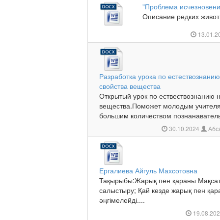
"Проблема исчезновени
Описание редких животн
13.01.2
Разработка урока по естествознанию
свойства вещества
Открытый урок по ествествознанию н
вещества.Поможет молодым учителя
большим количеством познанаватель
30.10.2024
Абс
Ергалиева Айгуль Махсотовна
Тақырыбы:Жарық пен қараны Мақсаты
салыстыру; Қай кезде жарық пен қара
әңгімелейді....
19.08.20