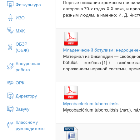
Первые описания хромосом появилис
Физкультура
авторов в 70-х годах XIX века, и пр
разным людям, а именно: И. Д. Чистя
ИЗО
МХК
ОБЗР
Младенческий ботулизм: недооцене
(ОБЖ)
Материал из Википедии — свободной 
botulus — колбаса [1] ) — тяжёлое 
Внеурочная
поражением нервной системы, преим
работа
ОРК
Директору
Mycobacterium tuberculosis
Завучу
Mycobactérium tuberculósis (лат.), па
Классному
руководителю