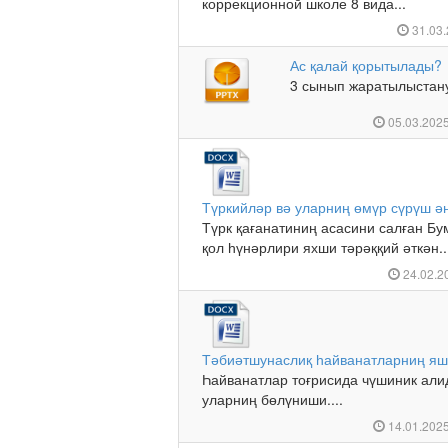
коррекционной школе 8 вида...
31.03
Ас қалай қорытылады?
3 сынып жаратылыстану 
05.03.202
Түркийләр вә уларниң өмүр сүрүш ә
Түрк қағанатиниң асасини салған Бу
қол һүнәрлири яхши тәрәққий әткән..
24.02.2
Тәбиәтшунаслиқ һайванатларниң я
Һайванатлар тоғрисида чүшиник ал
уларниң бөлүниши....
14.01.202