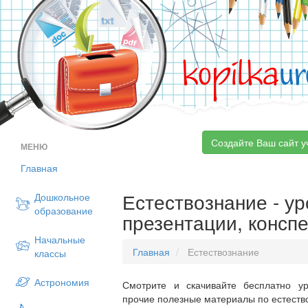
kopilka
ur
Создайте Ваш сайт у
МЕНЮ
Главная
Естествознание - ур
Дошкольное
образование
презентации, консп
Начальные
Главная
Естествознание
классы
Астрономия
Смотрите и скачивайте бесплатно ур
прочие полезные материалы по естество