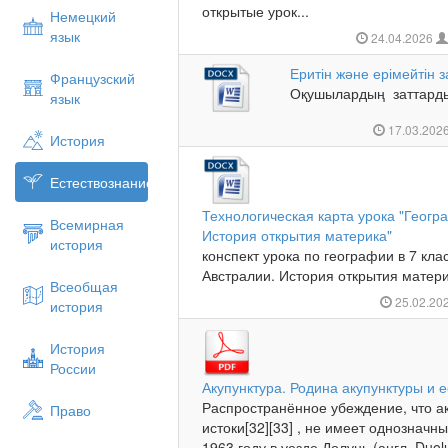
открытые урок...
Немецкий
язык
24.04.2026
Еритін және ерімейтін з
Французский
Оқушылардың заттардың 
язык
17.03.202
История
Естествознание
Технологическая карта урока "Геог
Всемирная
История открытия материка"
история
конспект урока по географии в 7 кл
Австралии. История открытия материк
Всеобщая
25.02.20
история
История
России
Акупунктура. Родина акупунктуры и
Распространённое убеждение, что а
Право
истоки[32][33] , не имеет однознач
1963 году в уезде Долунь (англ. Duolu