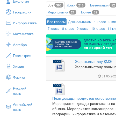
Биология
Все
Уроки
Презентации
393
216
52
География
Мероприятия
Прочее
21
62
Все классы
Дошкольникам
1 класс
2 кл
Информатика
7 класс
8 класс
9 класс
10 класс
11 к
Математика
Алгебра
Геометрия
Жаратылыстану ҚМЖ
Химия
Жаратылыстану паныне
31.05.20
Физика
Русский
язык
План декады предметов естественно
Мероприятия декады рассчитаны на 
Английский
обычно. Мероприятия запланированы
язык
географии, информатике и математик