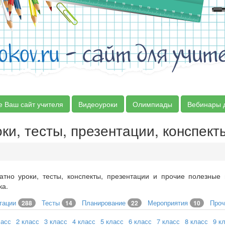
okov.ru
- сайт для учит
е Ваш сайт учителя
Видеоуроки
Олимпиады
Вебинары 
ки, тесты, презентации, конспект
атно уроки, тесты, конспекты, презентации и прочие полезные
ка.
тации
Тесты
Планирование
Мероприятия
Про
288
14
22
10
ласс
2 класс
3 класс
4 класс
5 класс
6 класс
7 класс
8 класс
9 к