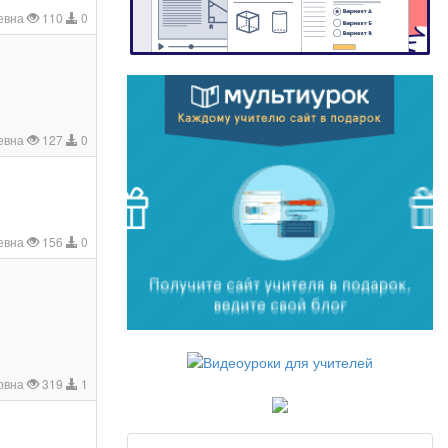
евна
110
0
евна
127
0
евна
156
0
е
овна
319
1