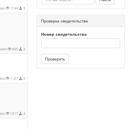
вич
1144
3
Проверка свидетельства
Номер свидетельства
евич
965
2
Проверить
вна
1127
0
вич
1217
4