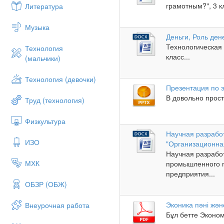
грамотным?", 3 кл
Литература
Музыка
Деньги, Роль дене
Технологическая 
Технология
класс...
(мальчики)
Технология (девочки)
Презентация по э
В довольно прост
Труд (технология)
Физкультура
Научная разрабо
ИЗО
"Организационна
Научная разрабо
МХК
промышленного 
предприятия...
ОБЗР (ОБЖ)
Эконика пәні жән
Внеурочная работа
Бұл бетте Эконом