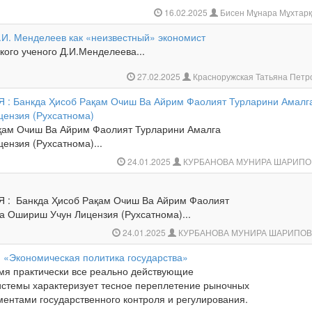
16.02.2025
Бисен Мұнара Мұхтар
.И. Менделеев как «неизвестный» экономист
кого ученого Д.И.Менделеева...
27.02.2025
Красноружская Татьяна Пет
: Банкда Ҳисоб Рақам Очиш Ва Айрим Фаолият Турларини Амалг
ензия (Рухсатнома)
қам Очиш Ва Айрим Фаолият Турларини Амалга
ензия (Рухсатнома)...
24.01.2025
КУРБАНОВА МУНИРА ШАРИП
 : Банкда Ҳисоб Рақам Очиш Ва Айрим Фаолият
а Ошириш Учун Лицензия (Рухсатнома)...
24.01.2025
КУРБАНОВА МУНИРА ШАРИПО
: «Экономическая политика государства»
мя практически все реально действующие
истемы характеризует тесное переплетение рыночных
ментами государственного контроля и регулирования.