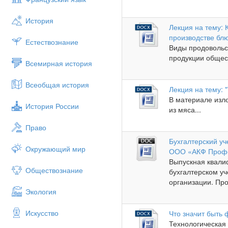
История
Лекция на тему:
производстве бл
Естествознание
Виды продовольс
продукции общест
Всемирная история
Всеобщая история
Лекция на тему: 
В материале изл
История России
из мяса...
Право
Бухгалтерский уч
Окружающий мир
ООО «АКФ Профе
Выпускная квали
Обществознание
бухгалтерском уч
организации. Про
Экология
Искусство
Что значит быть
Технологическая 