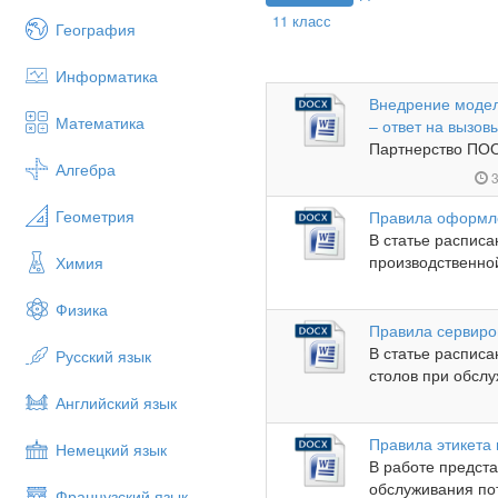
11 класс
География
Информатика
Внедрение модел
Математика
– ответ на вызов
Партнерство ПОО
Алгебра
3
Геометрия
Правила оформле
В статье расписа
производственной
Химия
Физика
Правила сервиро
В статье распис
Русский язык
столов при обслу
Английский язык
Правила этикета
Немецкий язык
В работе предст
обслуживания пот
Французский язык