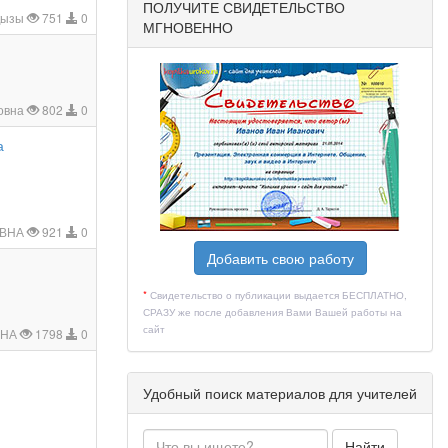
ПОЛУЧИТЕ СВИДЕТЕЛЬСТВО
қызы
751
0
МГНОВЕННО
ровна
802
0
а
ОВНА
921
0
Добавить свою работу
*
Свидетельство о публикации выдается БЕСПЛАТНО,
СРАЗУ же после добавления Вами Вашей работы на
сайт
ВНА
1798
0
Удобный поиск материалов для учителей
Найти