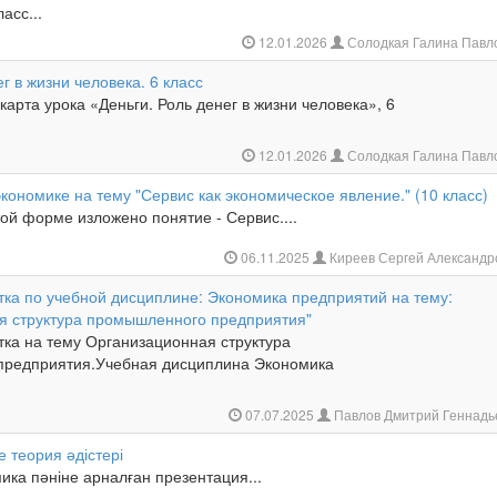
асс...
12.01.2026
Солодкая Галина Павл
г в жизни человека. 6 класс
карта урока «Деньги. Роль денег в жизни человека», 6
12.01.2026
Солодкая Галина Павл
кономике на тему "Сервис как экономическое явление." (10 класс)
ой форме изложено понятие - Сервис....
06.11.2025
Киреев Сергей Александ
тка по учебной дисциплине: Экономика предприятий на тему:
я структура промышленного предприятия"
тка на тему Организационная структура
предприятия.Учебная дисциплина Экономика
07.07.2025
Павлов Дмитрий Геннадь
е теория әдістері
ика пәніне арналған презентация...