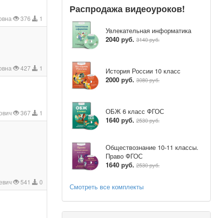
Распродажа видеоуроков!
овна
376
1
Увлекательная информатика
2040 руб.
3140 руб.
овна
427
1
История России 10 класс
2000 руб.
3080 руб.
ОБЖ 6 класс ФГОС
рович
367
1
1640 руб.
2530 руб.
Обществознание 10-11 классы.
Право ФГОС
1640 руб.
2530 руб.
евич
541
0
Смотреть все комплекты