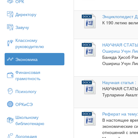
ОРК
Директору
Энциклопедист Д
К 190 летию вели
Завучу
Классному
НАУЧНАЯ СТАТЬЯ 
руководителю
Ошириш Учун Лиц
Банкда Ҳисоб Ра
Экономика
Ошириш Учун Лиц
Финансовая
грамотность
Научная статья :
НАУЧНАЯ СТАТЬЯ
Психологу
Турларини Амалг
ОРКиСЭ
Реферат на тему
Школьному
В настоящее вре
библиотекарю
экономические с
отношений с эле
Логопедия