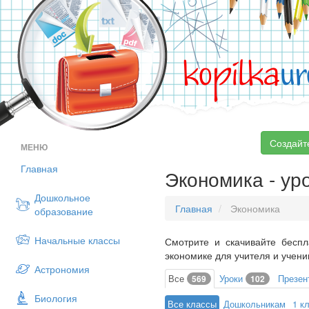
kopilka
ur
Создайт
МЕНЮ
Главная
Экономика - уро
Дошкольное
Главная
Экономика
образование
Начальные классы
Смотрите и скачивайте беспл
экономике для учителя и учени
Астрономия
Все
Уроки
Презен
569
102
Биология
Все классы
Дошкольникам
1 к