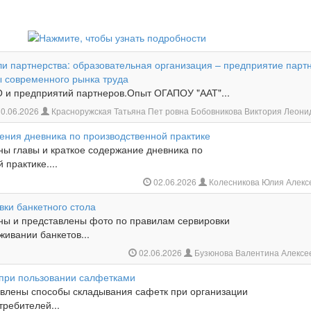
и партнерства: образовательная организация – предприятие парт
ы современного рынка труда
 и предприятий партнеров.Опыт ОГАПОУ "ААТ"...
0.06.2026
Красноружская Татьяна Пет ровна Бобовникова Виктория Леон
ния дневника по производственной практике
ны главы и краткое содержание дневника по
 практике....
02.06.2026
Колесникова Юлия Алекс
вки банкетного стола
аны и представлены фото по правилам сервировки
живании банкетов...
02.06.2026
Бузюнова Валентина Алексе
 при пользовании салфетками
авлены способы складывания сафетк при организации
ребителей...