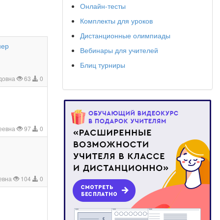
Онлайн-тесты
Комплекты для уроков
Дистанционные олимпиады
нер
Вебинары для учителей
Блиц турниры
идовна
63
0
еевна
97
0
евна
104
0