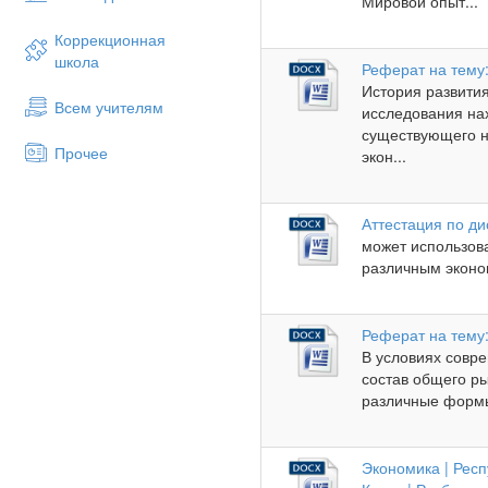
Мировой опыт...
Коррекционная
школа
Реферат на тему
История развити
Всем учителям
исследования на
существующего н
Прочее
экон...
Аттестация по д
может использова
различным эконо
Реферат на тему:
В условиях совр
состав общего р
различные формы
Экономика | Респ