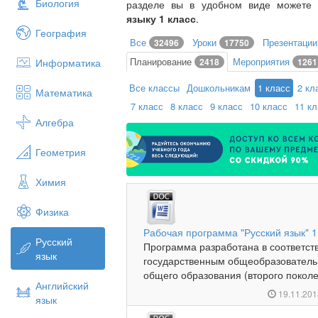
Биология
разделе вы в удобном виде можете
языку 1 класс
.
География
Все
Уроки
Презентаци
32496
17750
Планирование
Мероприятия
Информатика
2418
1261
Все классы
Дошкольникам
1 класс
2 кл
Математика
7 класс
8 класс
9 класс
10 класс
11 к
Алгебра
Геометрия
Химия
Физика
Рабочая программа "Русский язык" 1
Русский
Программа разработана в соответс
язык
государственным общеобразователь
общего образования (второго поколен
Английский
19.11.20
язык