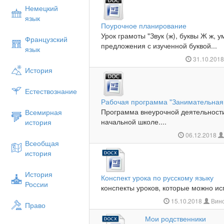
Немецкий
язык
Поурочное планирование
Урок грамоты "Звук (ж), буквы Ж ж, у
Французский
предложения с изученной буквой...
язык
31.10.201
История
Естествознание
Рабочая программа "Занимательная 
Программа внеурочной деятельности 
Всемирная
начальной школе....
история
06.12.2018
Всеобщая
история
История
Конспект урока по русскому языку
России
конспекты уроков, которые можно исп
15.10.2018
Вино
Право
Мои родственники