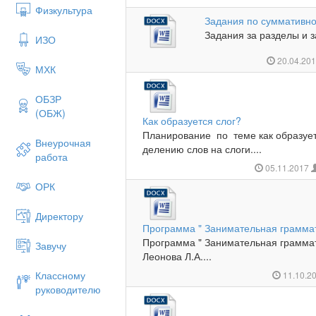
Физкультура
Задания по суммативно
Задания за разделы и за
ИЗО
20.04.20
МХК
ОБЗР
(ОБЖ)
Как образуется слог?
Планирование по теме как образует
Внеурочная
делению слов на слоги....
работа
05.11.2017
ОРК
Директору
Программа " Занимательная грамма
Программа " Занимательная граммат
Завучу
Леонова Л.А....
Классному
11.10.2
руководителю