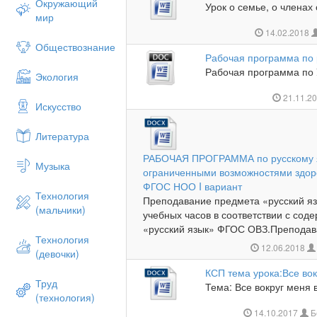
Окружающий
Урок о семье, о членах
мир
14.02.2018
Обществознание
Рабочая программа по 
Рабочая программа по У
Экология
21.11.2
Искусство
Литература
РАБОЧАЯ ПРОГРАММА по русскому я
Музыка
ограниченными возможностями здор
ФГОС НОО I вариант
Технология
Преподавание предмета «русский я
(мальчики)
учебных часов в соответствии с сод
«русский язык» ФГОС ОВЗ.Преподава
Технология
12.06.2018
(девочки)
КСП тема урока:Все вок
Труд
Тема: Все вокруг меня в
(технология)
14.10.2017
Б