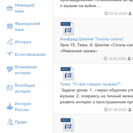
Немецкий
о музыке на войне....
язык
22.05.2020
Французский
язык
Альфред Шнитке "Гоголь-сюита"
История
Урок 15. Тема. А. Шнитке «Гоголь-сю
«Ревизская сказка»
Естествознание
18.05.2020
Всемирная
история
Тема: "О чѐм говорит музыка?"
Всеобщая
Задачи урока: 1. «через общение ут
история
музыки; 2. опираясь на личный жизн
развить интерес к прослушанным про
История
России
07.06.2020
Право