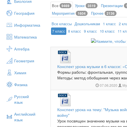
Биология
Все
Уроки
Презентации
9469
3519
География
Мероприятия
Прочее
1604
2136
Все классы
Дошкольникам
1 класс
2 кл
Информатика
7 класс
8 класс
9 класс
10 класс
11 к
Математика
Алгебра
Геометрия
Конспект урока музыки в 6 классе: 
Формы работы: фронтальная, группо
Химия
Методы: метод обобщения через жанр
Физика
07.06.2020
Му
Русский
язык
Конспект урока на тему: "Музыка вой
Английский
войну"
язык
Урок посвящен значению музыки на 
произведениями, сочинёнными во в