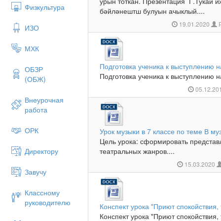
урын тоткан. Презентация Г.Тукай 
Физкультура
бәйләнештш булуын ачыклый....
19.01.2020
Р
ИЗО
МХК
Подготовка ученика к выступлению 
ОБЗР
Подготовка ученика к выступлению н
(ОБЖ)
05.12.20
Внеурочная
работа
ОРК
Урок музыки в 7 классе по теме В му
Цель урока: сформировать представ
Директору
театральных жанров....
15.03.2020
Завучу
Классному
руководителю
Конспект урока "Приют спокойствия,
Конспект урока "Приют спокойствия, 