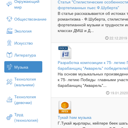
Окружающий
Статья "Стилистические особенност
мир
фортепианных пьес Ф.Шуберта"
В статье рассказывается об истоках
Обществознание
романтизма - Ф.Шуберта, стилистиче
фортепианной музыки и трудности 
классах ДМШ и Д...
Экология
22.12.201
Искусство
Литература
Разработка композиции к 75- летию
Музыка
барабанщиц "Акварель" победителе
На основе музыкальных произведени
Технология
к 75- летию Победы главными участ
(мальчики)
барабанщиц "Акварель"...
19.01.202
Технология
(девочки)
Труд
Тукай һәм музыка
(технология)
Г.Тукай җырлары, көйләре бөек шаг