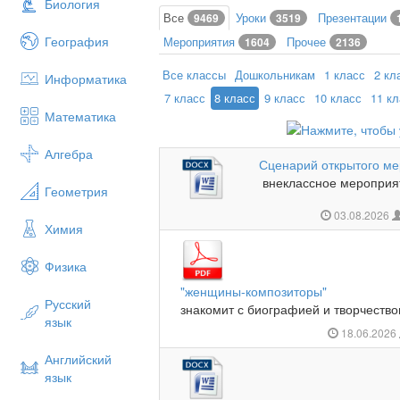
Биология
Все
Уроки
Презентации
9469
3519
География
Мероприятия
Прочее
1604
2136
Все классы
Дошкольникам
1 класс
2 кл
Информатика
7 класс
8 класс
9 класс
10 класс
11 к
Математика
Алгебра
Сценарий открытого м
внеклассное мероприя
Геометрия
03.08.2026
Химия
Физика
"женщины-композиторы"
Русский
знакомит с биографией и творчество
язык
18.06.2026
Английский
язык