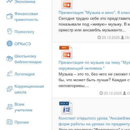
Экономика
Презентация "Музыка и кино", 8 клас
Финансовая
Сегодня трудно себе это представит
грамотность
показывали под «живую» музыку. В 
оркестр или ансамбль музыканто...
Психологу
20.12.2025
Ос
ОРКиСЭ
Школьному
библиотекарю
Презентация по музыке на тему "Муз
окружающий человека."
Логопедия
Музыка – это то, без чего не сможет
бы, что может быть лучше? Каждая с
неповторимы....
Коррекционная
школа
20.12.2025
О
Всем
учителям
Конспект открытого урока "Ансамбле
Прочее
форм работы на уроках по предмету
Урок по предмету "Фортепиано" с уча