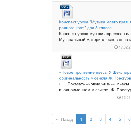
Конспект урока "Музыка моего края.
родного края" для 8 класса
Конспект урока музыки адресован с
Музыкальный материал основан на му
17.02.
«Новое прочтение пьесы У.Шекспира
оригинальность мюзикла Ж.Пресгурв
• Показать «новую жизнь» пьесы 
в одноименном мюзикле Ж. Пресгурв
16.01
← Назад
1
2
3
4
5
6