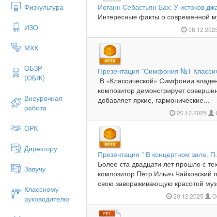
Физкультура
Иоганн Себастьян Бах: У истоков дж
Интересные факты о современной муз
ИЗО
08.12.202
МХК
ОБЗР
Презентация "Симфония №1 Класси
(ОБЖ)
В «Классической» Симфонии владе
композитор демонстрирует соверше
Внеурочная
добавляет яркие, гармонические...
работа
20.12.2025
ОРК
Директору
Презентация " В концертном зале. 
Более ста двадцати лет прошло с тех
Завучу
композитор Пётр Ильич Чайковский 
свою завораживающую красотой муз
Классному
20.12.2025
О
руководителю