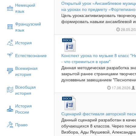
Открытый урок «Ансамблевое музици
Немецкий
на уроках по предмету «Фортепиано
язык
Цель урока:активизировать творческ
формировать навыки ансамблевой иг
Французский
язык
28.05.2
История
Естествознание
Конспект урока по музыке 8 класс "
- что стремиться в храм"
Данная методическая разработка зна
Всемирная
закрытой ранее страницами творчест
история
духовввным завещанием "Песнопения
Всеобщая
17.06.2026
история
История
России
Сценарий фестиваля авторской пес
Данный сценарий разработан в каче
Право
обучающихся 8 классов. Через песн
Визбора, Ады Якушевой, Александра