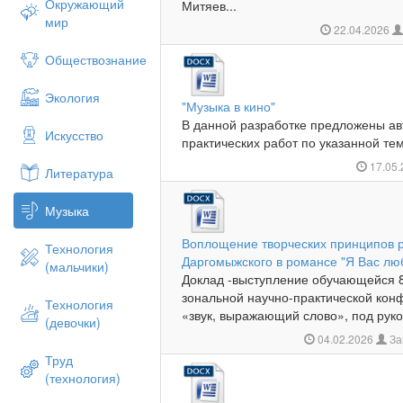
Окружающий
Митяев...
мир
22.04.2026
Обществознание
Экология
"Музыка в кино"
В данной разработке предложены ав
Искусство
практических работ по указанной теме
17.05
Литература
Музыка
Воплощение творческих принципов ру
Технология
Даргомыжского в романсе "Я Вас люб
(мальчики)
Доклад -выступление обучающейся 
зональной научно-практической кон
Технология
«звук, выражающий слово», под руко
(девочки)
04.02.2026
За
Труд
(технология)