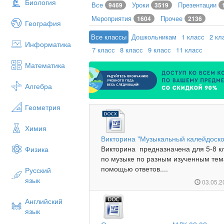
Биология
Все
Уроки
Презентации
9469
3519
Мероприятия
Прочее
1604
2136
География
Все классы
Дошкольникам
1 класс
2 кл
Информатика
7 класс
8 класс
9 класс
11 класс
Математика
Алгебра
Геометрия
Химия
Викторина "Музыкальный калейдоскоп
Викторина предназначена для 5-8 кл
Физика
по музыке по разным изученным тем
помощью ответов....
Русский
язык
03.05.
Английский
язык