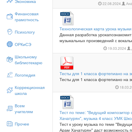
Экономика
22.08.2024
Ана
Финансовая
грамотность
Технологическая карта урока музыки
Психологу
Данная разработка урокапознакомит
музыкальных произведений с вокальн
ОРКиСЭ
19.03.2024
Школьному
библиотекарю
Тесты для 1 класса фортепиано на з
Логопедия
Тесты для 1 класса фортепиано на зн
Коррекционная
18.03.
школа
Всем
учителям
Тест по теме: "Ведущий композитор 
Хачатурян", музыка 4 класс УМК Шк
Прочее
Тест к уроку музыка по теме "Ведущи
Арам Хачатурян" даст возможность 