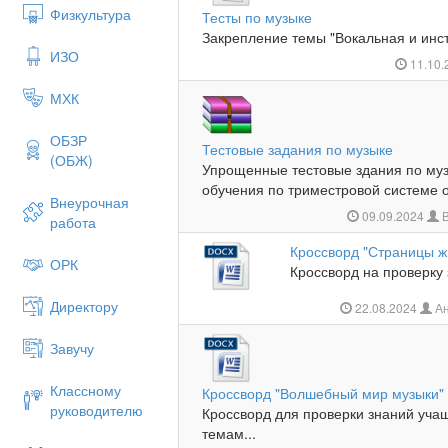
Физкультура
Тесты по музыке
Закрепление темы "Вокальная и инст
ИЗО
11.10
МХК
ОБЗР
Тестовые задания по музыке
(ОБЖ)
Упрощенные тестовые здания по му
обучения по триместровой системе о
Внеурочная
09.09.2024
В
работа
Кроссворд "Страницы ж
ОРК
Кроссворд на проверку 
Директору
22.08.2024
Ан
Завучу
Классному
Кроссворд "Волшебный мир музыки"
руководителю
Кроссворд для проверки знаний уча
темам...