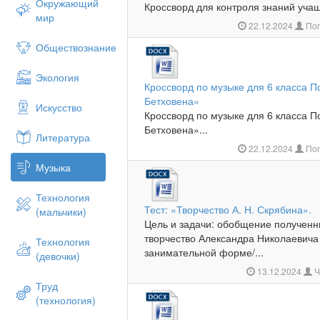
Окружающий
Кроссворд для контроля знаний учащ
мир
22.12.2024
Поп
Обществознание
Экология
Кроссворд по музыке для 6 класса П
Бетховена»
Искусство
Кроссворд по музыке для 6 класса П
Бетховена»...
Литература
22.12.2024
Поп
Музыка
Технология
Тест: «Творчество А. Н. Скрябина».
(мальчики)
Цель и задачи: обобщение полученн
творчество Александра Николаевича
Технология
занимательной форме/...
(девочки)
13.12.2024
Ч
Труд
(технология)