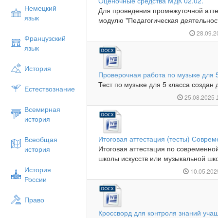
Оценочные средства МДК 02.02.
Немецкий
Для проведения промежуточной атт
язык
модулю "Педагогическая деятельност
28.09.
Французский
язык
История
Проверочная работа по музыке для 
Тест по музыке для 5 класса создан 
Естествознание
25.08.2025
Всемирная
история
Итоговая аттестация (тесты) Совре
Всеобщая
Итоговая аттестация по современно
история
школы искусств или музыкальной шко
История
10.05.20
России
Право
Кроссворд для контроля знаний учащ