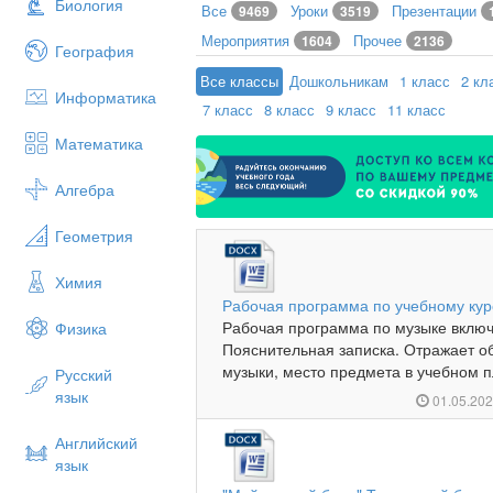
Биология
Все
Уроки
Презентации
9469
3519
Мероприятия
Прочее
1604
2136
География
Все классы
Дошкольникам
1 класс
2 кл
Информатика
7 класс
8 класс
9 класс
11 класс
Математика
Алгебра
Геометрия
Химия
Рабочая программа по учебному курс
Рабочая программа по музыке вклю
Физика
Пояснительная записка. Отражает о
музыки, место предмета в учебном пл
Русский
язык
01.05.20
Английский
язык