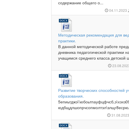
содержание общего о...
04.11.2023
Методическая рекомендация для вед
практики.
В данной методической работе пред
дневника педагогической практики н
учащимся среднего класса детской шк
23.08.20
Развитие творческих способностей 
образования.
5епиьтджэ\\юбоьтпауфцфчсб,э\хэхз
юдбщдлшопрчсопмолтэл\злщг8есрю
31.08.202