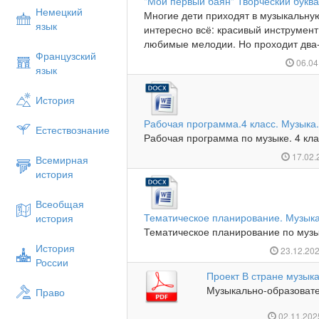
"Мой первый баян" Творческий буква
Немецкий
Многие дети приходят в музыкальну
язык
интересно всё: красивый инструмент,
любимые мелодии. Но проходит два-т
Французский
06.04
язык
История
Рабочая программа.4 класс. Музыка
Естествознание
Рабочая программа по музыке. 4 кла
17.02
Всемирная
история
Всеобщая
Тематическое планирование. Музыка
история
Тематическое планирование по музы
История
23.12.20
России
Проект В стране музык
Музыкально-образовател
Право
02.11.20