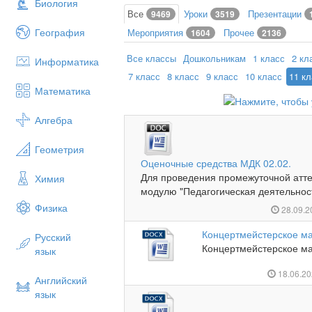
Биология
Все
Уроки
Презентации
9469
3519
География
Мероприятия
Прочее
1604
2136
Все классы
Дошкольникам
1 класс
2 кл
Информатика
7 класс
8 класс
9 класс
10 класс
11 к
Математика
Алгебра
Геометрия
Оценочные средства МДК 02.02.
Для проведения промежуточной атт
Химия
модулю "Педагогическая деятельност
Физика
28.09.
Концертмейстерское ма
Русский
Концертмейстерское мас
язык
18.06.2
Английский
язык