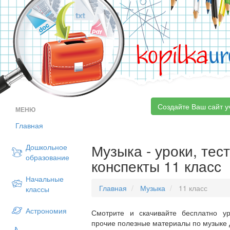
kopilka
ur
Создайте Ваш сайт у
МЕНЮ
Главная
Музыка - уроки, тес
Дошкольное
образование
конспекты 11 класс
Начальные
Главная
Музыка
11 класс
классы
Астрономия
Смотрите и скачивайте бесплатно ур
прочие полезные материалы по музыке д