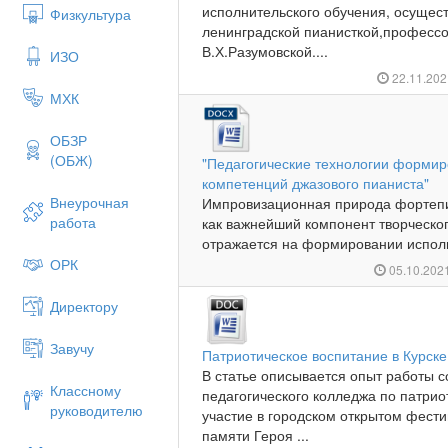
исполнительского обучения, осущес
Физкультура
ленинградской пианисткой,професс
В.Х.Разумовской....
ИЗО
22.11.20
МХК
ОБЗР
(ОБЖ)
"Педагогические технологии форми
компетенций джазового пианиста"
Внеурочная
Импровизационная природа фортепи
работа
как важнейший компонент творческо
отражается на формировании исполн
ОРК
05.10.202
Директору
Завучу
Патриотическое воспитание в Курске
В статье описывается опыт работы с
Классному
педагогического колледжа по патри
руководителю
участие в городском открытом фест
памяти Героя ...