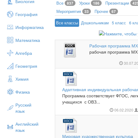
Биология
Все
Уроки
Презентации
837
186
42
Мероприятия
Прочее
33
67
География
Все классы
Дошкольникам
5 класс
6 кл
Информатика
Математика
Рабочая программа МХК 
рабочая программа МХК 1
Алгебра
30.07.2
Геометрия
Химия
Адаптивная индивидуальная рабоча
Физика
Программа соответствует ФГОС, лег
учащихся с ОВЗ...
Русский
06.02.2020
язык
Английский
язык
Мировая художественная культура