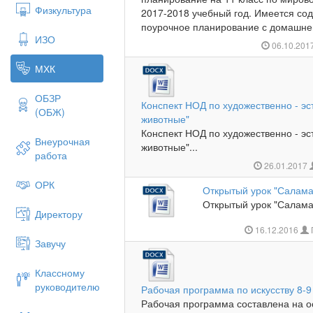
Физкультура
2017-2018 учебный год. Имеется со
поурочное планирование с домашнем
ИЗО
06.10.201
МХК
ОБЗР
Конспект НОД по художественно - э
(ОБЖ)
животные"
Конспект НОД по художественно - э
Внеурочная
животные"...
работа
26.01.2017
ОРК
Открытый урок "Салама
Открытый урок "Салама
Директору
16.12.2016
Завучу
Классному
руководителю
Рабочая программа по искусству 8-9
Рабочая программа составлена на о