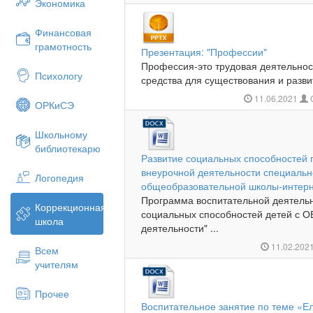
Экономика
Финансовая
грамотность
Презентация: "Профессии"
Профессия-это трудовая деятельност
Психологу
средства для существования и развит
11.06.2021
ОРКиСЭ
Школьному
библиотекарю
Развитие социальных способностей 
внеурочной деятельности специальн
Логопедия
общеобразовательной школы-интер
Программа воспитательной деятельн
Коррекционная
социальных способностей детей с О
школа
деятельности" ...
11.02.202
Всем
учителям
Прочее
Воспитательное занятие по теме «Е