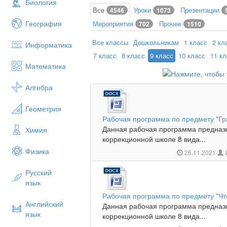
Биология
Все
Уроки
Презентации
4546
1073
География
Мероприятия
Прочее
702
1510
Все классы
Дошкольникам
1 класс
2 кл
Информатика
7 класс
8 класс
9 класс
10 класс
11 к
Математика
Алгебра
Геометрия
Рабочая программа по предмету "Гр
Данная рабочая программа предназ
Химия
коррекционной школе 8 вида...
Физика
26.11.2021
Русский
язык
Рабочая программа по предмету "Чт
Английский
Данная рабочая программа предназ
язык
коррекционной школе 8 вида...