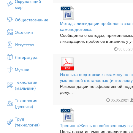
Окружающий
мир
Обществознание
Методы ликвидации пробелов в знан
самоподготовке.
Экология
Сообщение о методах, применяемых
ликвидациях пробелов в знаниях у у
Искусство
30.05.2
Литература
Музыка
Из опыта подготовки к экзамену по
умственной отсталостью (интеллек
Технология
Рекомендации по эффективной подго
(мальчики)
делу...
Технология
05.05.2021
(девочки)
Труд
(технология)
Тренинг «Жизнь по собственному вы
Цель: развитие умения анализироват