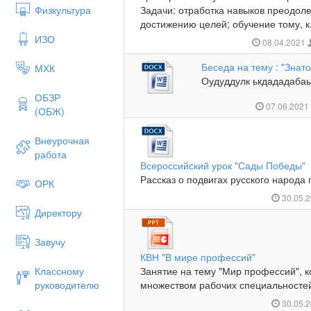
Физкультура
Задачи: отработка навыков преодоле
достижению целей; обучение тому, к.
ИЗО
08.04.2021
Беседа на тему : "Знат
МХК
Оудуддулк ькдададабаьа
ОБЗР
07.06.202
(ОБЖ)
Внеурочная
работа
Всероссийский урок "Сады Победы"
Рассказ о подвигах русского народа 
ОРК
30.05.
Директору
Завучу
КВН "В мире профессий"
Классному
Занятие на тему "Мир профессий", к
руководителю
множеством рабочих специальностей.
30.05.