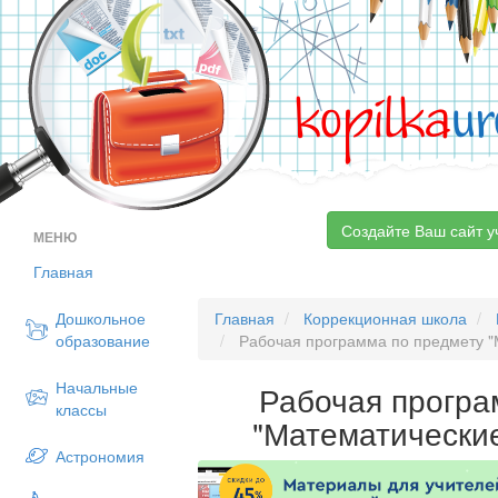
kopilka
ur
Создайте Ваш сайт у
МЕНЮ
Главная
Дошкольное
Главная
Коррекционная школа
образование
Рабочая программа по предмету "
Начальные
Рабочая програ
классы
"Математически
Астрономия