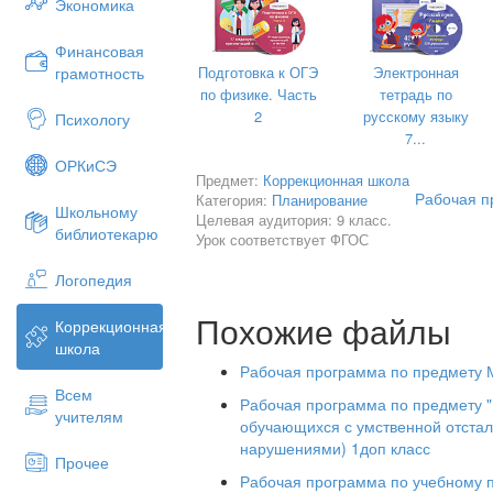
Экономика
формирование практических нав
измерении на наглядно пред
Финансовая
ситуациях;
Подготовка к ОГЭ
Электронная
грамотность
по физике. Часть
тетрадь по
формирование элементарных о
2
русскому языку
Психологу
овладение элементарной терми
7...
бытовой ориентировки в окружа
ОРКиСЭ
Предмет:
Коррекционная школа
общее развитие учащихся с 
Рабочая п
Категория:
Планирование
Школьному
отсталостью.
Целевая аудитория: 9 класс.
библиотекарю
Урок соответствует ФГОС
Образовательные и воспитательн
решаются комплексно. Учителю предо
Логопедия
выбора методических путей и приемов 
Похожие файлы
Содержание программы по математ
Коррекционная
дифференцированный подход к уча­щи
школа
нагрузки обучающихся, обеспечивает
Рабочая программа по предмету 
в учебную деятельность, своевремен
Всем
Рабочая программа по предмету 
пешное продвижение в математическо
учителям
обучающихся с умственной отста
Реализация программы рассчитана на
нарушениями) 1доп класс
Прочее
дится 3 часа в неделю, всего – 102 ч
Рабочая программа по учебному 
Математика. 1 класс Учебник д