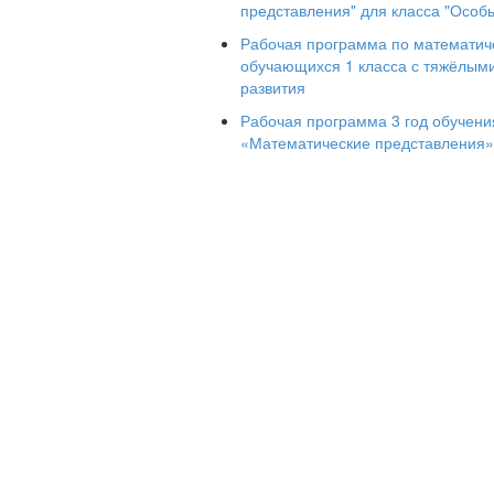
представления" для класса "Особ
образовательных учреждений (VIII ви
«Просвещение», 2017,?
Рабочая программа по математич
обучающихся 1 класса с тяжёлым
2. Общая характеристика учебного 
развития
При изучении учебного предмета
Рабочая программа 3 год обучени
особое внимание обращается на пр
«Математические представления»
умений и навыков, которые должн
умеренной и тяжелой умственной отс
адаптации.
Целью
образования обучающихся по 
• расширение у учащихся с наруше
наблюдений о количественной сторон
математических знаний в повседне
практических задач.
Задачи
обучения:
• формирование начальных временных
представлений, которые помогут
деятельности;
• повышение уровня общего развит
познавательной деятельности и личнос