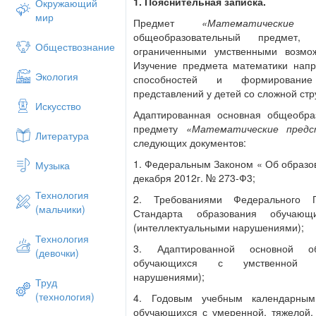
1. Пояснительная записка.
Окружающий
мир
Предмет
«Математические п
общеобразовательный предмет
Обществознание
ограниченными умственными возмо
Изучение предмета математики напр
Экология
способностей и формирование
представлений у детей со сложной стр
Искусство
Адаптированная основная общеобра
предмету
«Математические предс
Литература
следующих документов:
1. Федеральным Законом « Об образов
Музыка
декабря 2012г. № 273-Ф3;
Технология
2. Требованиями Федерального Го
(мальчики)
Стандарта образования обучающ
(интеллектуальными нарушениями);
Технология
3. Адаптированной основной о
(девочки)
обучающихся с умственной от
нарушениями);
Труд
(технология)
4. Годовым учебным календарны
обучающихся с умеренной, тяжелой