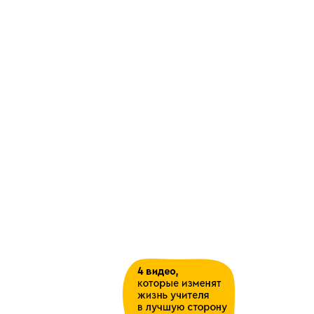
23
Сравнение чисел (;
24
Игровые упражнения на
формирование представлений 
составе числа (в пределах 8).
Проверочная работа.
«Соотнесение числа 8 с количе
предметов
25
Запись цифр 8 по обводке, пр
на сравнение».
26
Число 9. Письмо цифры 9 по об