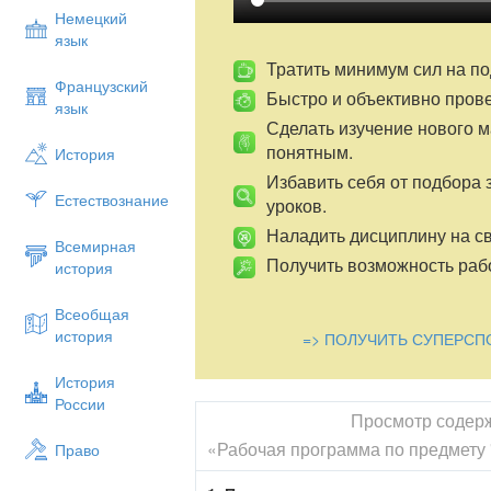
Немецкий
язык
Тратить минимум сил на по
Французский
Быстро и объективно пров
язык
Сделать изучение нового 
понятным.
История
Избавить себя от подбора 
Естествознание
уроков.
Наладить дисциплину на св
Всемирная
Получить возможность рабо
история
Всеобщая
история
=> ПОЛУЧИТЬ СУПЕРСП
История
России
Просмотр содер
«Рабочая программа по предмету
Право