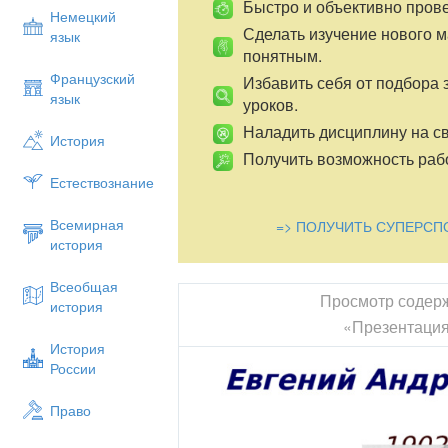
Быстро и объективно пров
Немецкий
Сделать изучение нового 
язык
понятным.
Французский
Избавить себя от подбора 
язык
уроков.
Наладить дисциплину на св
История
Получить возможность рабо
Естествознание
Всемирная
=> ПОЛУЧИТЬ СУПЕРСП
история
Всеобщая
Просмотр содер
история
«Презентация
История
России
Право