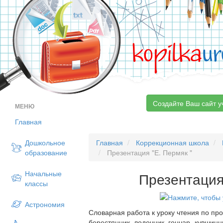
kopilka
ur
Создайте Ваш сайт у
МЕНЮ
Главная
Дошкольное
Главная
Коррекционная школа
образование
Презентация "Е. Пермяк "
Начальные
Презентация
классы
Астрономия
Словарная работа к уроку чтения по пр
берестянник, лодочник, гончар- кувшинн