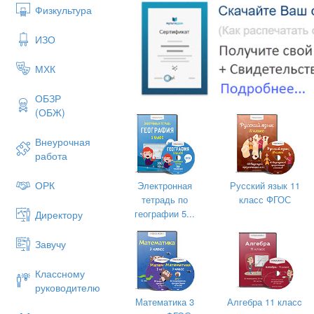
Физкультура
ИЗО
МХК
ОБЗР
(ОБЖ)
Внеурочная
работа
ОРК
Электронная
Русский язык 11
Гончар-кувшинник
тетрадь по
класс ФГОС
географии 5...
Директору
Завучу
Классному
руководителю
Математика 3
Алгебра 11 класc