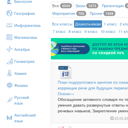
Биология
Все
Уроки
Презентации
4544
1073
География
Мероприятия
Прочее
702
1509
Все классы
Дошкольникам
1 класс
2 кл
Информатика
7 класс
8 класс
9 класс
10 класс
11 к
Математика
Алгебра
Геометрия
Химия
План подгруппового занятия по оз
Физика
коррекции речи для будущих первокл
Осени»»
Русский
Обогащение активного словаря по 
язык
умения давать развернутые ответы 
речевых навыков; Закрепление умен
Английский
23.02.2
язык