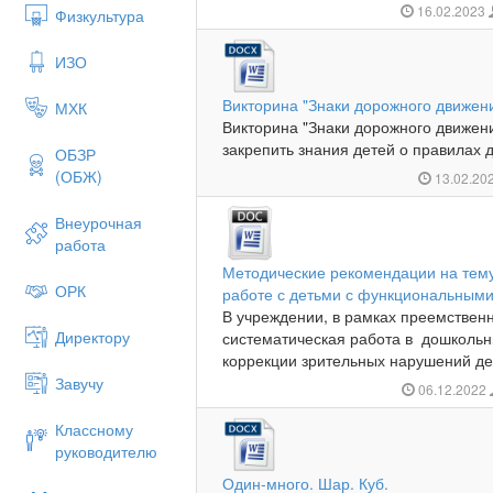
16.02.2023
Физкультура
ИЗО
Викторина "Знаки дорожного движен
МХК
Викторина "Знаки дорожного движен
закрепить знания детей о правилах д
ОБЗР
(ОБЖ)
13.02.20
Внеурочная
работа
Методические рекомендации на тему
ОРК
работе с детьми с функциональными
В учреждении, в рамках преемствен
Директору
систематическая работа в дошкольн
коррекции зрительных нарушений дет
Завучу
06.12.2022
Классному
руководителю
Один-много. Шар. Куб.