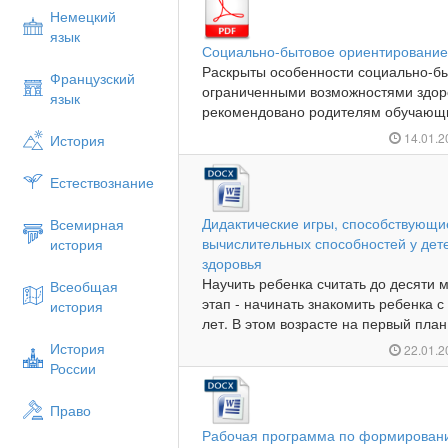
Немецкий
язык
Социально-бытовое ориентирование 
Раскрыты особенности социально-бы
Французский
ограниченными возможностями здоро
язык
рекомендовано родителям обучающи
14.01.
История
Естествознание
Дидактические игры, способствующ
Всемирная
вычислительных способностей у дет
история
здоровья
Научить ребенка считать до десяти 
Всеобщая
этап - начинать знакомить ребенка 
история
лет. В этом возрасте на первый план
История
22.01.
России
Право
Рабочая программа по формировани