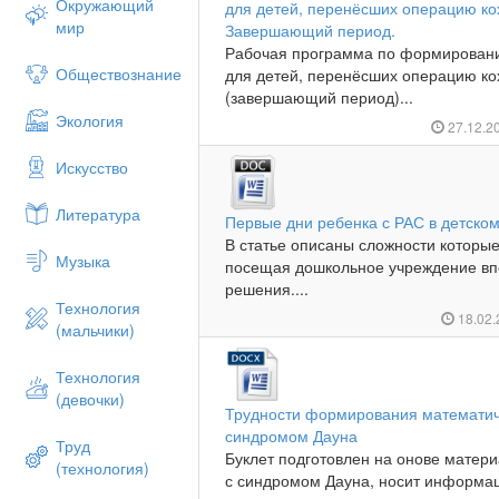
Окружающий
для детей, перенёсших операцию к
мир
Завершающий период.
Рабочая программа по формировани
Обществознание
для детей, перенёсших операцию к
(завершающий период)...
Экология
27.12.2
Искусство
Литература
Первые дни ребенка с РАС в детском
В статье описаны сложности которые
Музыка
посещая дошкольное учреждение впе
решения....
Технология
18.02
(мальчики)
Технология
(девочки)
Трудности формирования математиче
синдромом Дауна
Труд
Буклет подготовлен на онове матер
(технология)
с синдромом Дауна, носит информац