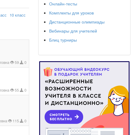
Онлайн-тесты
Комплекты для уроков
ласс
10 класс
Дистанционные олимпиады
Вебинары для учителей
Блиц турниры
говна
59
0
говна
55
0
евна
115
0