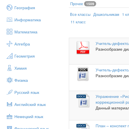
Прочее
1509
География
Все классы
Дошкольникам
1 к
Информатика
11 класс
Математика
Учитель-дефекто
Алгебра
Разнообразие диа
Геометрия
Химия
Учитель-дефекто
Разнообразие диа
Физика
Русский язык
Упражнение «Рисо
коррекционной р
Английский язык
Данный материал 
Немецкий язык
План – конспект
Французский язык