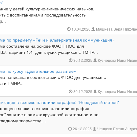
а"
ние у детей культурно-гигиенических навыков.
ить с воспитанниками последовательность
...
10.04.2026
Машнева Вера Никола
ма по предмету «Речи и альтернативная коммуникация»
ма составлена на основе ФАОП НОО для
ВЗ. вариант 1.4 для глухих учащихся с ТМНР...
30.12.2025
Кузнецова Нина Иван
ма по курсу «Двигательное развитие»
ма написана в соответствии с ФГОС для учащихся с
а и ТМНР...
30.12.2025
Кузнецова Нина Иван
ликация в технике пластилинография: "Неведомый остров"
 процесс лепки в технике пластилинография
в" занятие в рамках кружковой деятельности по
ладному творчеству....
26.12.2025
Ченцова Елена Андре