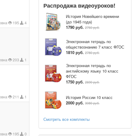
Распродажа видеоуроков!
История Новейшего времени
(до 1945 года)
овна
195
4
1790 руб.
2760 руб.
Электронная тетрадь по
обществознанию 7 класс ФГОС
1810 руб.
2780 руб.
евна
203
1
Электронная тетрадь по
английскому языку 10 класс
ФГОС
1750 руб.
2690 руб.
овна
211
1
История России 10 класс
2000 руб.
3080 руб.
Смотреть все комплекты
евна
195
0