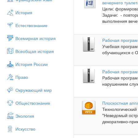
вечернего туалет
Цели: формирова
История
Задачи: - повтор
выполнения вечер
Естествознание
Всемирная история
Рабочая програм
Учебная програм
Всеобщая история
обучающихся с О
История России
Рабочая програм
Право
Рабочая програм
нарушением слух
Окружающий мир
Обществознание
Плоскостная апп
Технологический
"Неведомый остро
Экология
декоративно-прик
Искусство