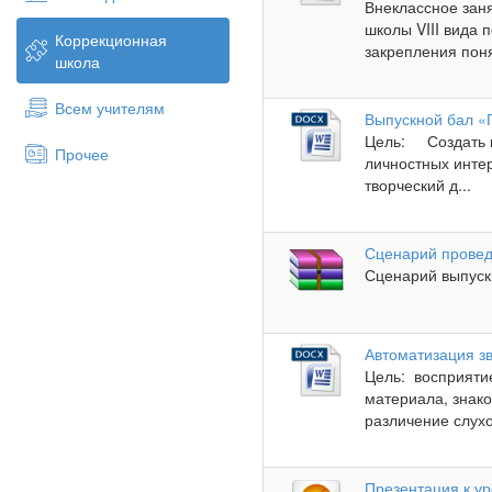
Внеклассное зан
школы VIII вида 
Коррекционная
закрепления поня
школа
Всем учителям
Выпускной бал «
Цель: Создать к
Прочее
личностных инте
творческий д...
Сценарий провед
Сценарий выпускн
Автоматизация зв
Цель: восприятие
материала, знако
различение слухо
Презентация к ур