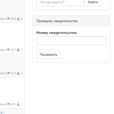
Найти
овна
350
2
Проверка свидетельства
Номер свидетельства
ьевна
337
1
Проверить
ровна
412
1
евна
431
1
а?"