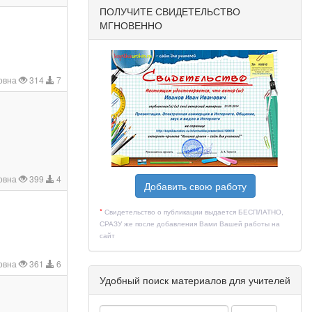
ПОЛУЧИТЕ СВИДЕТЕЛЬСТВО
МГНОВЕННО
овна
314
7
овна
399
4
Добавить свою работу
*
Свидетельство о публикации выдается БЕСПЛАТНО,
СРАЗУ же после добавления Вами Вашей работы на
сайт
овна
361
6
Удобный поиск материалов для учителей