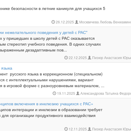
хнике безопасности в летние каникуля для учащихся 5
26.12.2025
Москвичева Любовь Вениамин
ии нежелательного поведения у детей с РАС"
х у пришедших в школу детей с РАС оказывается
м стереотип учебного поведения. В одних случаях
 выраженным дезадаптивным пов...
22.12.2025
Пизюр Анастасия Юрь
 языка
ент русского языка в коррекционном (специальном)
ся с интеллектуальными нарушениями, вариант
я в игровой форме с разноуровневым материалом, ...
19.11.2025
Александрова Татьяна Федор
нципов включения в инклюзию учащихся с РАС»
ципов интеграции и инклюзии в образовании требует
й для организации продуктивного взаимодействия
12.11.2025
Пизюр Анастасия Юрь