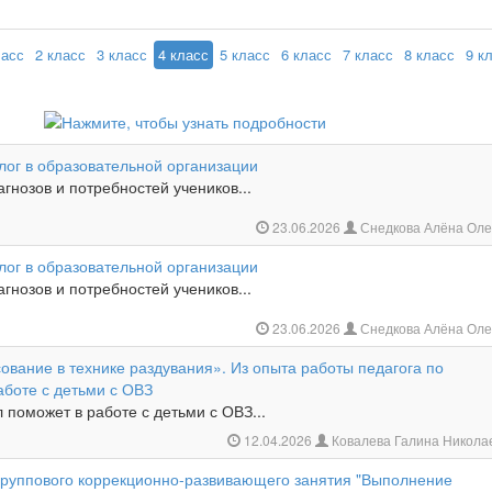
ласс
2 класс
3 класс
4 класс
5 класс
6 класс
7 класс
8 класс
9 к
лог в образовательной организации
гнозов и потребностей учеников...
23.06.2026
Снедкова Алёна Оле
лог в образовательной организации
гнозов и потребностей учеников...
23.06.2026
Снедкова Алёна Оле
вание в технике раздувания». Из опыта работы педагога по
аботе с детьми с ОВЗ
поможет в работе с детьми с ОВЗ...
12.04.2026
Ковалева Галина Никола
 группового коррекционно-развивающего занятия "Выполнение