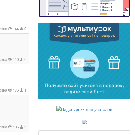
евна
144
0
овна
210
0
овна
176
1
евна
185
2