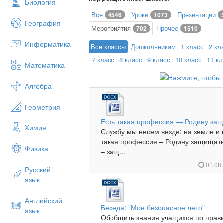
Биология
Все
Уроки
Презентации
4546
1073
География
Мероприятия
Прочее
702
1510
Информатика
Все классы
Дошкольникам
1 класс
2 кл
7 класс
8 класс
9 класс
10 класс
11 к
Математика
Алгебра
Геометрия
Есть такая профессия — Родину за
Химия
Службу мы несем везде: на земле и 
такая профессия – Родину защищать
Физика
– защ...
01.08
Русский
язык
Английский
Беседа: "Мое безопасное лето"
язык
Обобщить знания учащихся по прав