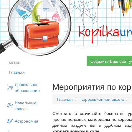
kopilka
ur
Создайте Ваш сайт у
МЕНЮ
Главная
Мероприятия по ко
Дошкольное
образование
Главная
Коррекционная школа
Начальные
классы
Смотрите и скачивайте бесплатно ур
прочие полезные материалы по коррекц
Астрономия
данном разделе вы в удобном ви
коррекционной школе
.