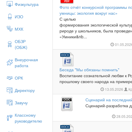
Физкультура
Фото отчёт конкурсной программы п
умницы: экология вокруг нас»
ИЗО
С целью
формирования экологической культур
МХК
рироде у школьников, была проведе
«Умники&nb...
ОБЗР
01.05.20
(ОБЖ)
Внеурочная
работа
Беседа "Мы обязаны помнить"
Воспитание сознательной любви к Р
ОРК
прошлому своего народа на примере 
13.05.2026
Кр
Директору
Сценарий на последний
Завучу
Сценарий-разработка дл
Классному
28.05.20
руководителю