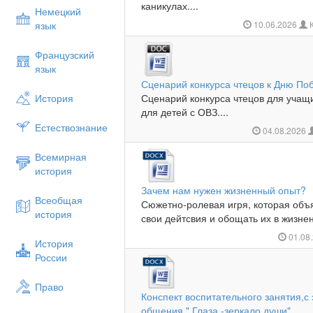
каникулах....
Немецкий
язык
10.06.2026
К
Французский
язык
Сценарий конкурса чтецов к Дню По
История
Сценарий конкурса чтецов для учащ
для детей с ОВЗ....
Естествознание
04.08.2026
Всемирная
история
Зачем нам нужен жизненный опыт?
Всеобщая
Сюжетно-ролевая игря, которая объ
история
свои дейтсвия и обощать их в жизнен
01.08
История
России
Право
Конспект воспитательного занятия,
общения " Глаза -зеркало души"