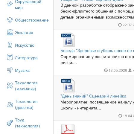
Окружающий
В данной разработке отображено за
мир
бесконфликтного обшения с помощь
детьми ограничеными возможностями
Обществознание
22.07
Экология
Искусство
Беседа "Здоровье сгубишь новое не 
Формирование у воспитанников потр
Литература
жизни....
Музыка
13.05.2026
К
Технология
(мальчики)
"День знаний" Сценарий линейки
Технология
Мероприятие, посвященное началу у
(девочки)
школы - интерната...
19.04
Труд
(технология)