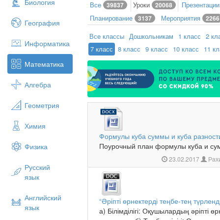
Биология
Все
Уроки
Презентаци
39837
20068
Планирование
Мероприятия
3137
2266
География
Все классы
Дошкольникам
1 класс
2 кл
Информатика
7 класс
8 класс
9 класс
10 класс
11 к
Математика
Алгебра
Геометрия
Химия
Формулы куба суммы и куба разност
Поурочный план формулы куба и сум
Физика
23.02.2017
Рах
Русский
язык
Английский
“Әріпті өрнектерді теңбе-тең түрленді
язык
а) Білімділігі: Оқушылардың әріпті 