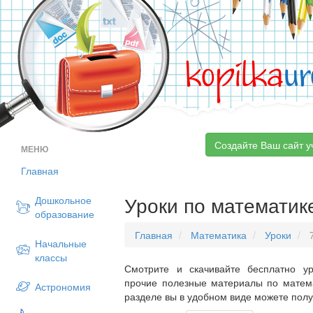
kopilka
ur
Создайте Ваш сайт у
МЕНЮ
Главная
Уроки по математике
Дошкольное
образование
Главная
Математика
Уроки
7
Начальные
классы
Смотрите и скачивайте бесплатно ур
прочие полезные материалы по матема
Астрономия
разделе вы в удобном виде можете пол