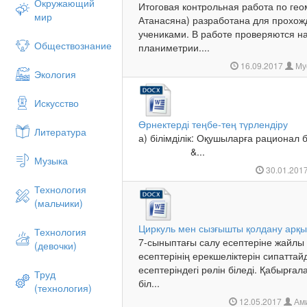
Окружающий
Итоговая контрольная работа по геом
мир
Атанасяна) разработана для прохож
учениками. В работе проверяются н
Обществознание
планиметрии....
16.09.2017
Му
Экология
Искусство
Өрнектерді теңбе-тең түрлендіру
Литература
а) білімділік: Оқушыларға рационал 
&...
Музыка
30.01.201
Технология
(мальчики)
Циркуль мен сызғышты қолдану арқ
Технология
7-сыныптағы салу есептеріне жайлы 
(девочки)
есептерінің ерекшеліктерін сипатта
есептеріндегі рөлін біледі. Қабырғ
Труд
біл...
(технология)
12.05.2017
Ами