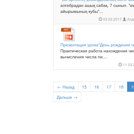
алгебрадан ашық сабақ. 7 сынып. "е
айырымының кубы"...
03.02.2017
Алд
Презентация урока"День рождения ч
Практическая работа нахождения чи
вычисления числа пи....
11.03
← Назад
15
16
17
18
1
Дальше →