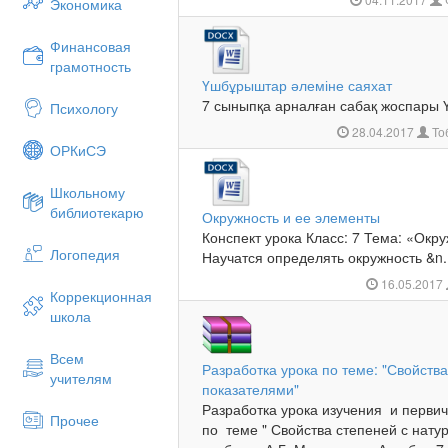
Экономика
Финансовая
грамотность
Үшбұрыштар әлеміне саяхат
7 сыныпқа арналған сабақ жоспары 
Психологу
28.04.2017
То
ОРКиСЭ
Школьному
библиотекарю
Окружность и ее элементы
Конспект урока Класс: 7 Тема: «Окр
Логопедия
Научатся определять окружность &n.
16.05.2017
Коррекционная
школа
Всем
Разработка урока по теме: "Свойств
учителям
показателями"
Разработка урока изучения и перви
Прочее
по теме " Свойства степеней с нат