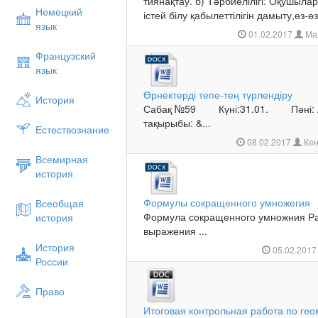
тиянақтау. б) Тәрбиелілігі: Оқушыл
Немецкий
істей білу қабылеттілігін дамыту,өз-өзі
язык
01.02.2017
Ма
Французский
язык
Өрнектерді тепе-тең түрлендіру
История
Сабақ №59 Күні:31.01. Пәні: 
тақырыбы: &...
Естествознание
08.02.2017
Кен
Всемирная
история
Формулы сокращенного умножегия
Всеобщая
Формула сокращенного умножния Ра
история
выражения ...
История
05.02.201
России
Право
Итоговая контрольная работа по гео