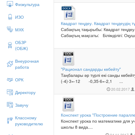
Физкультура
ИЗО
Квадрат теңдеу. Квадрат теңдеудің т
Сабақтың тақырыбы: Квадрат теңдеу.
МХК
Сабақтың мақсаты: Білімділігі: Оқу
ОБЗР
(ОБЖ)
Внеурочная
работа
"Рационал сандарды көбейту"
Таңбалары әр түрлі екі санды көбейту
ОРК
(-4)∙3=-12 -0,35∙6=-2,1 ...
20.02.2017
Директору
Завучу
Конспект урока "Построение паралл
Классному
Конспект урока по математике для у
руководителю
школы 8 вида....
04.11.2017