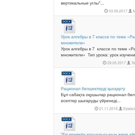
вертикальные углы"...
03.06.2017
М
Урок алгебры в 7 классе по теме «Р
множители»
Урок алгебры в 7 классе по теме «
множители» Тип урока: урок изучени
29.05.2017
Те
Рационал бөлшектерді қысқарту
Бұл сабақта оқушылар рационал бөл
есептер шығаруды үйренеді...
21.11.2016
Ермага
"Екі өрнектің қосындысының және а