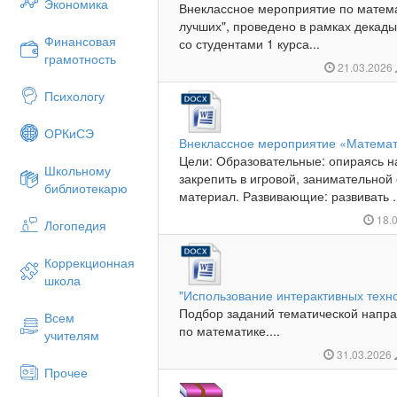
Экономика
Внеклассное мероприятие по матема
лучших", проведено в рамках декад
Финансовая
со студентами 1 курса...
грамотность
21.03.2026
Психологу
ОРКиСЭ
Внеклассное мероприятие «Математ
Цели: Образовательные: опираясь н
Школьному
закрепить в игровой, занимательно
библиотекарю
материал. Развивающие: развивать .
18.
Логопедия
Коррекционная
школа
"Использование интерактивных техн
Подбор заданий тематической напра
Всем
по математике....
учителям
31.03.2026
Прочее