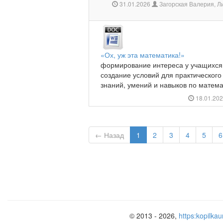
31.01.2026
Загорская Валерия, Л
«Ох, уж эта математика!»
формирование интереса у учащихся 
создание условий для практическог
знаний, умений и навыков по матема
18.01.20
← Назад
1
2
3
4
5
6
© 2013 - 2026,
https:kopilkau