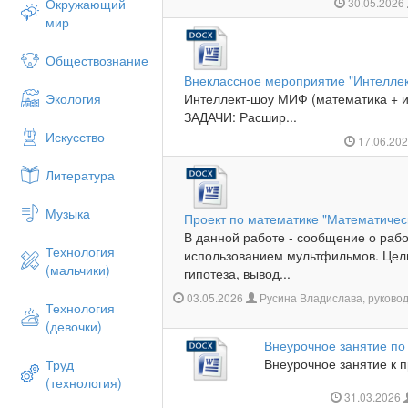
Окружающий
30.05.2026
мир
Обществознание
Внеклассное мероприятие "Интелле
Экология
Интеллект-шоу МИФ (математика + 
ЗАДАЧИ: Расшир...
Искусство
17.06.20
Литература
Музыка
Проект по математике "Математичес
В данной работе - сообщение о рабо
Технология
использованием мультфильмов. Цели,
(мальчики)
гипотеза, вывод...
03.05.2026
Русина Владислава, руково
Технология
(девочки)
Внеурочное занятие по
Внеурочное занятие к 
Труд
(технология)
31.03.2026