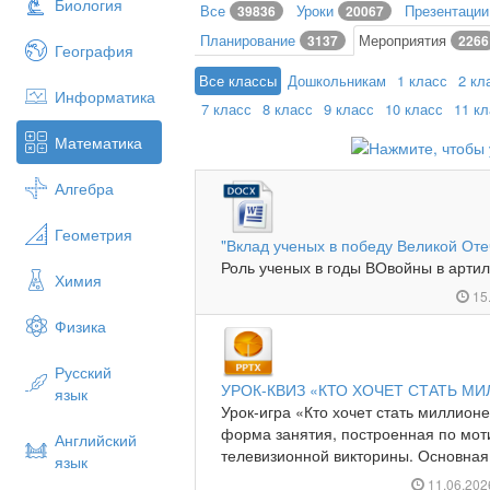
Биология
Все
Уроки
Презентаци
39836
20067
Планирование
Мероприятия
3137
2266
География
Все классы
Дошкольникам
1 класс
2 кл
Информатика
7 класс
8 класс
9 класс
10 класс
11 к
Математика
Алгебра
Геометрия
"Вклад ученых в победу Великой От
Роль ученых в годы ВОвойны в артил
Химия
15
Физика
Русский
УРОК-КВИЗ «КТО ХОЧЕТ СТАТЬ МИ
язык
Урок-игра «Кто хочет стать миллион
форма занятия, построенная по мот
Английский
телевизионной викторины. Основная 
язык
11.06.20