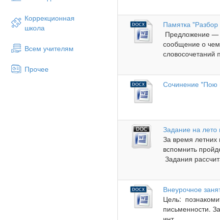
Коррекционная
Памятка "Разбор
школа
Предложение — э
сообщение о чем-
Всем учителям
словосочетаний 
Прочее
Сочинение "Пою 
Утром солны
Задание на лето 
За время летних 
вспомнить пройд
Задания рассчит
Внеурочное заня
Цель: познакоми
письменности. За
инт...