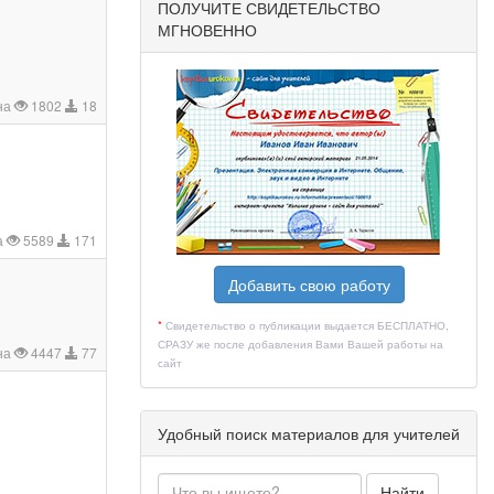
ПОЛУЧИТЕ СВИДЕТЕЛЬСТВО
МГНОВЕННО
на
1802
18
а
5589
171
Добавить свою работу
*
Свидетельство о публикации выдается БЕСПЛАТНО,
СРАЗУ же после добавления Вами Вашей работы на
на
4447
77
сайт
Удобный поиск материалов для учителей
Найти