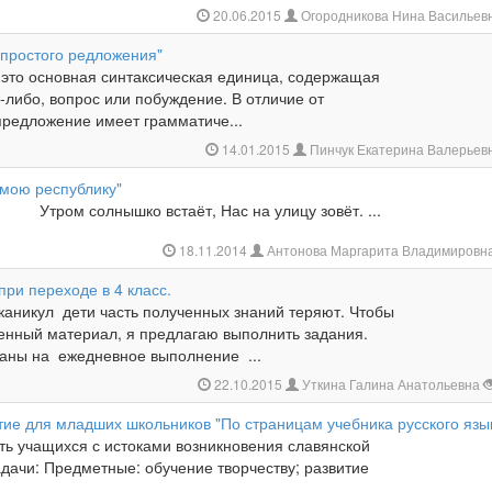
20.06.2015
Огородникова Нина Васильев
 простого редложения"
то основная синтаксическая единица, содержащая
либо, вопрос или побуждение. В отличие от
предложение имеет грамматиче...
14.01.2015
Пинчук Екатерина Валерьев
мою республику"
шко встаёт, Нас на улицу зовёт. ...
18.11.2014
Антонова Маргарита Владимировн
при переходе в 4 класс.
каникул дети часть полученных знаний теряют. Чтобы
енный материал, я предлагаю выполнить задания.
аны на ежедневное выполнение ...
22.10.2015
Уткина Галина Анатольевна
тие для младших школьников "По страницам учебника русского язы
ть учащихся с истоками возникновения славянской
дачи: Предметные: обучение творчеству; развитие