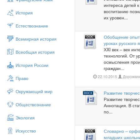
интереса детей 
воспитанию позн
История
их уровен...
Естествознание
Обобщение опыта
Всемирная история
уроках русского 
ХXI век – век ин
Всеобщая история
технологий. От у
осмысления прои
История России
граждан...
22.10.2015
Дорожкин
Право
Окружающий мир
Развитие творчес
Развитие творчес
Обществознание
Аннотация. В ст
по...
Экология
Искусство
Словарно – орфо
младших школьн