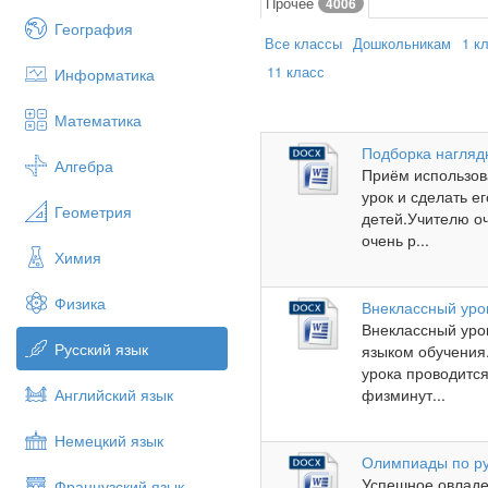
Прочее
4006
География
Все классы
Дошкольникам
1 к
11 класс
Информатика
Математика
Подборка наглядн
Алгебра
Приём использов
урок и сделать е
Геометрия
детей.Учителю оч
очень р...
Химия
Физика
Внеклассный урок
Внеклассный урок
Русский язык
языком обучения.
урока проводится
Английский язык
физминут...
Немецкий язык
Олимпиады по ру
Успешное овладе
Французский язык