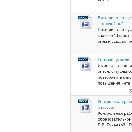
Викторина по рус
- отвечай-ка"
Викторина по ру
классов "Знайка 
игры и задания п
Роль минуток чи
Именно на ранни
интеллектуальное
повторяем написа
повышения инте..
Контрольная раб
классов.
Контрольная раб
образовательной
Е.В. Бунеевой «Ру