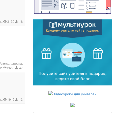
на
3139
18
Александровна,
на
2658
47
на
1912
13