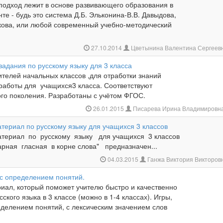
подход лежит в основе развивающего образования в
те - будь это система Д.Б. Эльконина-В.В. Давыдова,
нкова, или любой современный учебно-методический
27.10.2014
Цветынина Валентина Сергеев
адания по русскому языку для 3 класса
телей начальных классов ,для отработки знаний
работы для учащихся3 класса. Соответствуют
ого поколения. Разработаны с учётом ФГОС.
26.01.2015
Писарева Ирина Владимировн
териал по русскому языку для учащихся 3 классов
атериал по русскому языку для учащихся 3 классов
арная гласная в корне слова" предназначен...
04.03.2015
Ганжа Виктория Викторов
 с определением понятий.
иал, который поможет учителю быстро и качественно
сского языка в 3 классе (можно в 1-4 классах). Игры,
еделением понятий, с лексическим значением слов