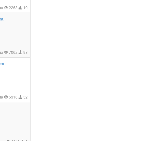
на
2263
10
ка
на
7062
98
сов
на
5316
52