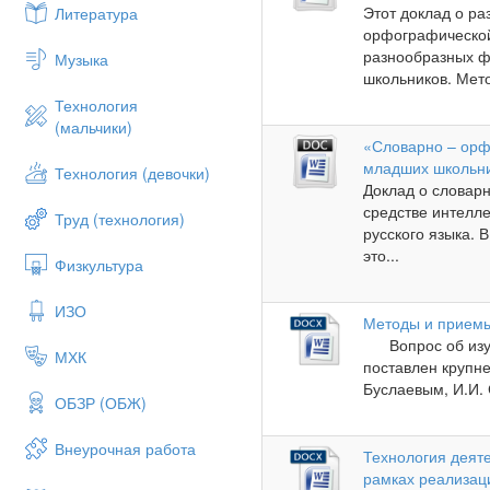
Этот доклад о р
Литература
орфографической
разнообразных ф
Музыка
школьников. Мето
Технология
(мальчики)
«Словарно – орф
младших школьн
Технология (девочки)
Доклад о словар
средстве интелл
Труд (технология)
русского языка.
это...
Физкультура
ИЗО
Методы и приемы
Вопрос об изуч
МХК
поставлен крупн
Буслаевым, И.И. 
ОБЗР (ОБЖ)
Внеурочная работа
Технология деяте
рамках реализац