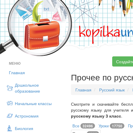
kopilka
ur
Создайт
МЕНЮ
Главная
Прочее по русс
Дошкольное
Главная
Русский язык
образование
Начальные классы
Смотрите и скачивайте беспл
русскому языку для учителя 
Астрономия
русскому языку 3 класс
.
Все
Уроки
Пр
32496
17750
Биология