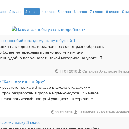
ласс
2 класс
3 класс
4 класс
5 класс
6 класс
7 класс
8 класс
9 к
ых пособий к каждому этапу с буквой Т
ания наглядных материалов позволяет разнообразить
го более интересным и легко доступным для
ень удобно использовать такой материал на уроке. Я
11.01.2016
Ситалова Анастасия Петро
 "Как получить пятёрку"
 русского языка в 3 классе в школе с казахским
 Урок разработан в форме игры-конкурса. В начале
 психологический настрой учащихся, в середине -
29.01.2016
Баткалова Анар Жанабергено
сскому языку 3 класс
ние знаниями в начальных классах невозможно без