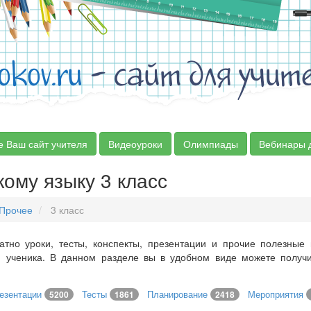
okov.ru
- сайт для учит
е Ваш сайт учителя
Видеоуроки
Олимпиады
Вебинары 
кому языку 3 класс
Прочее
3 класс
атно уроки, тесты, конспекты, презентации и прочие полезные
и ученика. В данном разделе вы в удобном виде можете получ
езентации
Тесты
Планирование
Мероприятия
5200
1861
2418