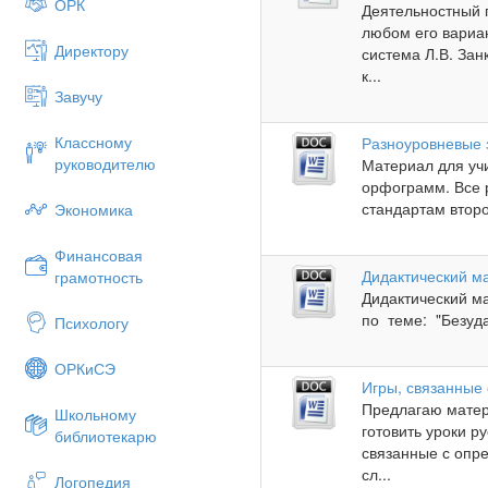
ОРК
Деятельностный 
любом его вариан
Директору
система Л.В. За
к...
Завучу
Классному
Разноуровневые з
руководителю
Материал для учи
орфограмм. Все 
стандартам втор
Экономика
Финансовая
Дидактический ма
грамотность
Дидактический м
по теме: "Безуд
Психологу
ОРКиСЭ
Игры, связанные
Предлагаю матер
Школьному
готовить уроки ру
библиотекарю
связанные с опр
сл...
Логопедия