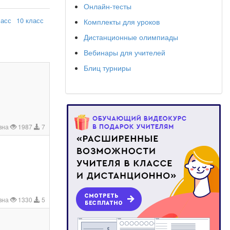
Онлайн-тесты
ласс
10 класс
Комплекты для уроков
Дистанционные олимпиады
Вебинары для учителей
Блиц турниры
вна
1987
7
вна
1330
5