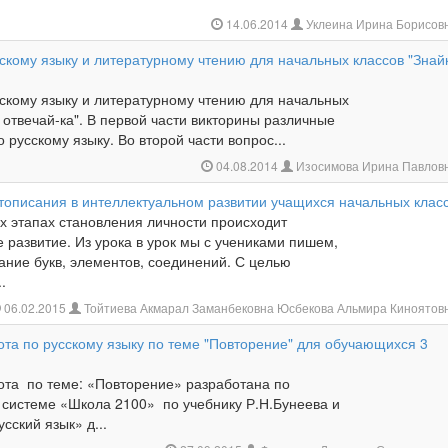
14.06.2014
Уклеина Ирина Борисов
скому языку и литературному чтению для начальных классов "Знай
сскому языку и литературному чтению для начальных
- отвечай-ка". В первой части викторины различные
о русскому языку. Во второй части вопрос...
04.08.2014
Изосимова Ирина Павлов
стописания в интеллектуальном развитии учащихся начальных клас
х этапах становления личности происходит
 развитие. Из урока в урок мы с учениками пишем,
ние букв, элементов, соедине­ний. С целью
.
06.02.2015
Тойтиева Акмарал Заманбековна Юсбекова Альмира Киноятов
ота по русскому языку по теме "Повторение" для обучающихся 3
ота по теме: «Повторение» разработана по
 системе «Школа 2100» по учебнику Р.Н.Бунеева и
сский язык» д...