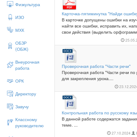
Физкультура
Карточка-пятиминутка "Найди ошибк
ИЗО
В карточке допущены ошибки на изуч
найти все ошибки, исправить их, на
МХК
свои действия (выделить орфограммы
25.05
ОБЗР
(ОБЖ)
Внеурочная
Проверочная работа "Части речи"
работа
Проверочная работа "Части речи по 
для закрепления урока....
ОРК
23.12.20
Директору
Завучу
Контрольная работа по русскому язы
В данной работе содержатся задан
Классному
теме. ...
руководителю
27.10.2024