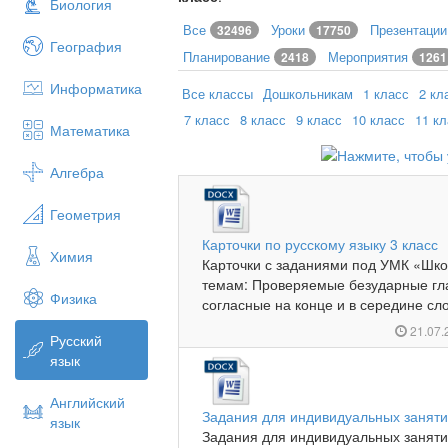
Биология
Все
Уроки
Презентаци
32496
17750
География
Планирование
Мероприятия
2418
1261
Информатика
Все классы
Дошкольникам
1 класс
2 кл
7 класс
8 класс
9 класс
10 класс
11 к
Математика
Алгебра
Геометрия
Карточки по русскому языку 3 класс
Химия
Карточки с заданиями под УМК «Школ
темам: Проверяемые безударные гла
Физика
согласные на конце и в середине сл
21.07
Русский
язык
Английский
Задания для индивидуальных занятий
язык
Задания для индивидуальных занятий 