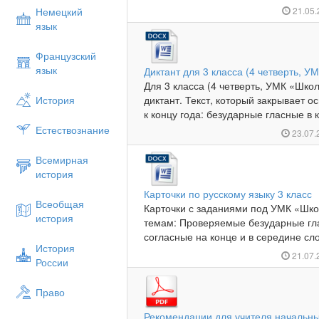
Немецкий
21.05
язык
Французский
язык
Диктант для 3 класса (4 четверть, У
Для 3 класса (4 четверть, УМК «Шко
История
диктант. Текст, который закрывает
к концу года: безударные гласные в к
Естествознание
23.07
Всемирная
история
Карточки по русскому языку 3 класс
Всеобщая
Карточки с заданиями под УМК «Школ
история
темам: Проверяемые безударные гла
согласные на конце и в середине сл
История
21.07
России
Право
Рекомендации для учителя начальны