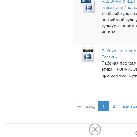
РАБОЧАЯ УЧЕБНАЯ
этики» для 4 кла
Учебный курс со
российской куль
культуры; понима
истори...
Рабочая програм
России»
Рабочая программ
этики» (ОРКиСЭ)
программой к уче
← Назад
1
2
Дальш