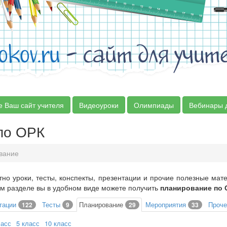
okov.ru
- сайт для учит
е Ваш сайт учителя
Видеоуроки
Олимпиады
Вебинары 
по ОРК
вание
тно уроки, тесты, конспекты, презентации и прочие полезные ма
ом разделе вы в удобном виде можете получить
планирование по 
тации
Тесты
Планирование
Мероприятия
Проч
122
9
29
33
ласс
5 класс
10 класс