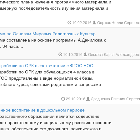
тического плана изучения программного материала и
римерную последовательность изучения материала и
10.02.2016
Ооржак Нелли Сергеев
ма по Основам Мировых Религиозных Культур
ма составлена на основе программы А.Данилюка к
 34 часа....
10.10.2016
Олькова Дарья Александров
зработки по ОРК в соответствии с ФГОС НОО
зработки по ОРК для обучающихся 4 класса в
ФГОС представлены в виде нормативной базы,
чебного курса, советами родителям и вопросами-
29.10.2016
Дводненко Евгения Сергее
енное воспитание в дошкольном периоде
равственного образования является содействие
вно-нравственному и социальному развитию личности
ика, обеспечение его духовного, психического и