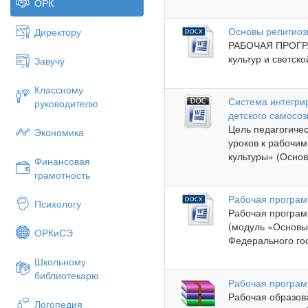
ОРК
Основы религиозн
Директору
РАБОЧАЯ ПРОГРА
культур и светско
Завучу
Классному
Система интегри
руководителю
детского самосо
Цель педагогиче
Экономика
уроков к рабочи
культуры» (Основ
Финансовая
грамотность
Рабочая програм
Психологу
Рабочая программ
(модуль «Основы 
ОРКиСЭ
Федерального гос
Школьному
библиотекарю
Рабочая програм
Рабочая образов
Логопедия