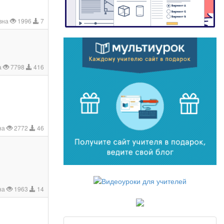
вна
1996
7
а
7798
416
на
2772
46
на
1963
14