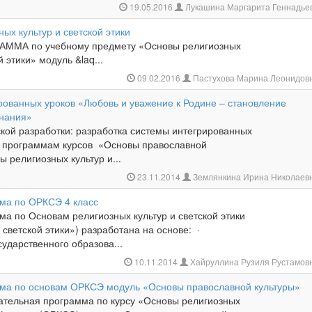
19.05.2016
Лукашина Маргарита Геннадье
ых культур и светской этики
ММА по учебному предмету «Основы религиозных
й этики» модуль &laq...
09.02.2016
Пастухова Марина Леонидов
рованных уроков «Любовь и уважение к Родине – становление
знания»
ской разработки: разработка системы интегрированных
м программам курсов «Основы православной
ы религиозных культур и...
23.11.2014
Землянкина Ирина Николаев
ма по ОРКСЭ 4 класс
а по Основам религиозных культур и светской этики
светской этики») разработана на основе: ·
ударственного образова...
10.11.2014
Хайруллина Рузиля Рустамов
ма по основам ОРКСЭ модуль «Основы православной культуры»
ательная программа по курсу «Основы религиозных