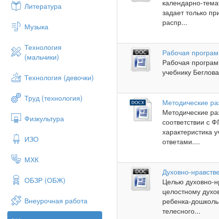
календарно-тема
Литература
задает только п
распр...
Музыка
Технология
Рабочая програм
(мальчики)
Рабочая програм
учебнику Беглова.
Технология (девочки)
Труд (технология)
Методические ра
Методические ра
Физкультура
соответствии с 
характеристика у
ИЗО
ответами....
МХК
Духовно-нравств
ОБЗР (ОБЖ)
Целью духовно-н
целостному духо
Внеурочная работа
ребенка-дошкольн
телесного...