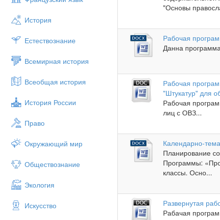
"Основы правосла
История
Рабочая програм
Естествознание
Данна программа 
Всемирная история
Всеобщая история
Рабочая програм
"Штукатур" для 
История России
Рабочая програм
лиц с ОВЗ...
Право
Календарно-тем
Окружающий мир
Планирование со
Программы: «Про
Обществознание
классы. Осно...
Экология
Развернутая раб
Искусство
Рабачая програм