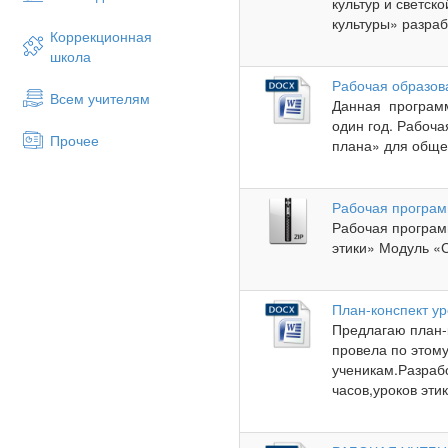
культур и светс
культуры» разраб
Коррекционная
школа
Рабочая образов
Всем учителям
Данная программ
один год. Рабоча
Прочее
плана» для обще
Рабочая програм
Рабочая програм
этики» Модуль «С
План-конспект у
Предлагаю план-
провела по этом
ученикам.Разраб
часов,уроков этик