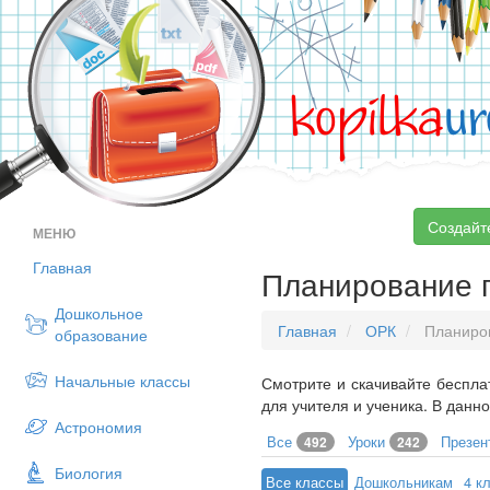
kopilka
ur
Создайт
МЕНЮ
Главная
Планирование 
Дошкольное
Главная
ОРК
Планиро
образование
Начальные классы
Смотрите и скачивайте беспла
для учителя и ученика. В данн
Астрономия
Все
Уроки
Презен
492
242
Биология
Все классы
Дошкольникам
4 к