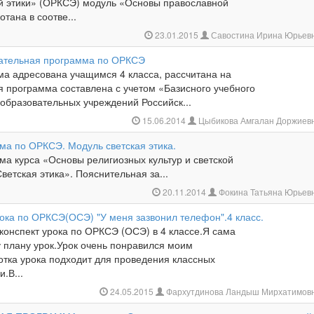
кой этики» (ОРКСЭ) модуль «Основы православной
отана в соотве...
23.01.2015
Савостина Ирина Юрьев
ательная программа по ОРКСЭ
а адресована учащимся 4 класса, рассчитана на
я программа составлена с учетом «Базисного учебного
образовательных учреждений Российск...
15.06.2014
Цыбикова Амгалан Доржиев
ма по ОРКСЭ. Модуль светская этика.
ма курса «Основы религиозных культур и светской
ветская этика». Пояснительная за...
20.11.2014
Фокина Татьяна Юрьев
рока по ОРКСЭ(ОСЭ) "У меня зазвонил телефон".4 класс.
конспект урока по ОРКСЭ (ОСЭ) в 4 классе.Я сама
у плану урок.Урок очень понравился моим
отка урока подходит для проведения классных
и.В...
24.05.2015
Фархутдинова Ландыш Мирхатимов