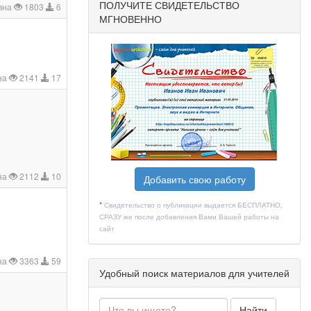
ПОЛУЧИТЕ СВИДЕТЕЛЬСТВО
вна
1803
6
МГНОВЕННО
на
2141
17
на
2112
10
Добавить свою работу
*
Свидетельство о публикации выдается БЕСПЛАТНО,
СРАЗУ же после добавления Вами Вашей работы на
сайт
на
3363
59
Удобный поиск материалов для учителей
Найти