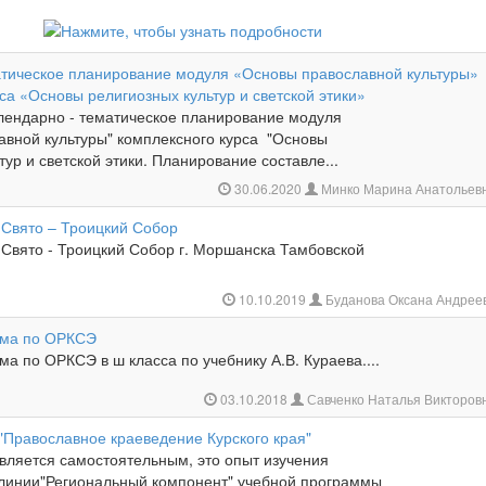
тическое планирование модуля «Основы православной культуры»
са «Основы религиозных культур и светской этики»
лендарно - тематическое планирование модуля
авной культуры" комплексного курса "Основы
тур и светской этики. Планирование составле...
30.06.2020
Минко Марина Анатольев
 Свято – Троицкий Собор
 Свято - Троицкий Собор г. Моршанска Тамбовской
10.10.2019
Буданова Оксана Андрее
мма по ОРКСЭ
а по ОРКСЭ в ш класса по учебнику А.В. Кураева....
03.10.2018
Савченко Наталья Викторов
"Православное краеведение Курского края"
вляется самостоятельным, это опыт изучения
линии"Региональный компонент" учебной программы