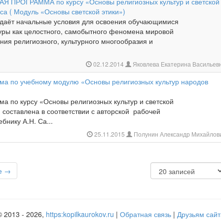
 ПРОГРАММА по курсу «Основы религиозных культур и светской
сса ( Модуль «Основы светской этики»)
здаёт начальные условия для освоения обучающимися
туры как целостного, самобытного феномена мировой
ния религиозного, культурного многообразия и
02.12.2014
Яковлева Екатерина Васильев
ма по учебному модулю «Основы религиозных культур народов
а по курсу «Основы религиозных культур и светской
 составлена в соответствии с авторской рабочей
бнику А.Н. Са...
25.11.2015
Полунин Александр Михайлов
е →
© 2013 - 2026,
https:kopilkaurokov.ru
|
Обратная связь
|
Друзьям сайт