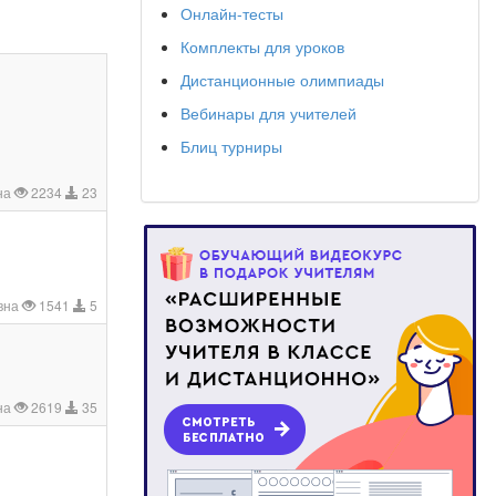
Онлайн-тесты
Комплекты для уроков
Дистанционные олимпиады
Вебинары для учителей
Блиц турниры
на
2234
23
вна
1541
5
на
2619
35