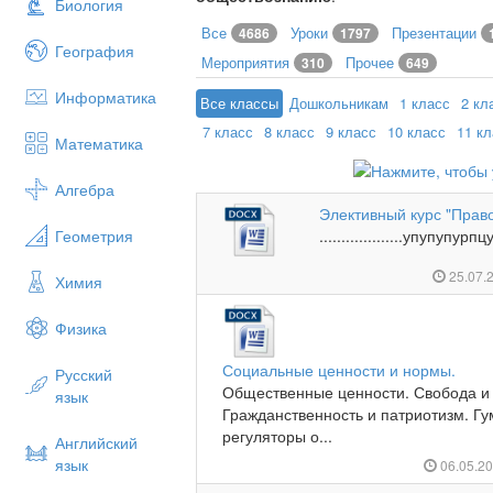
Биология
Все
Уроки
Презентации
4686
1797
География
Мероприятия
Прочее
310
649
Информатика
Все классы
Дошкольникам
1 класс
2 кл
7 класс
8 класс
9 класс
10 класс
11 к
Математика
Алгебра
Элективный курс "Право
Геометрия
...................упупупу
25.07.
Химия
Физика
Социальные ценности и нормы.
Русский
Общественные ценности. Свобода и 
язык
Гражданственность и патриотизм. Г
регуляторы о...
Английский
язык
06.05.2