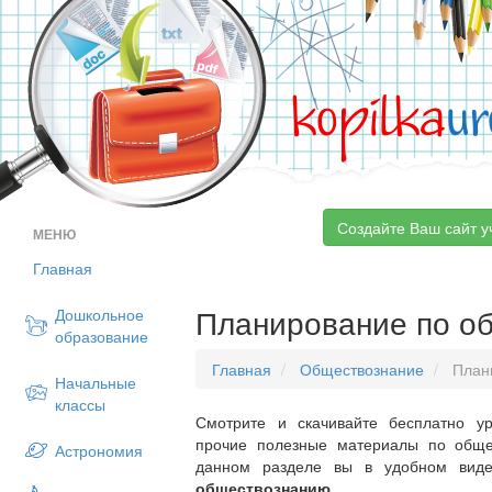
kopilka
ur
Создайте Ваш сайт у
МЕНЮ
Главная
Планирование по о
Дошкольное
образование
Главная
Обществознание
План
Начальные
классы
Смотрите и скачивайте бесплатно ур
прочие полезные материалы по обще
Астрономия
данном разделе вы в удобном вид
обществознанию
.