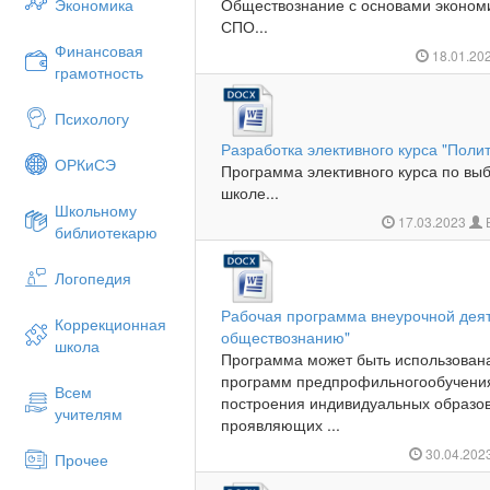
Экономика
Обществознание с основами экономи
СПО...
Финансовая
18.01.20
грамотность
Психологу
Разработка элективного курса "Полит
ОРКиСЭ
Программа элективного курса по вы
школе...
Школьному
17.03.2023
библиотекарю
Логопедия
Рабочая программа внеурочной деят
Коррекционная
обществознанию"
школа
Программа может быть использована
программ предпрофильногообучени
Всем
построения индивидуальных образо
учителям
проявляющих ...
30.04.202
Прочее