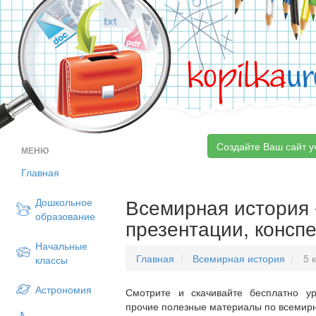
kopilka
ur
Создайте Ваш сайт у
МЕНЮ
Главная
Всемирная история -
Дошкольное
образование
презентации, конспе
Начальные
Главная
Всемирная история
5 
классы
Астрономия
Смотрите и скачивайте бесплатно ур
прочие полезные материалы по всемирно