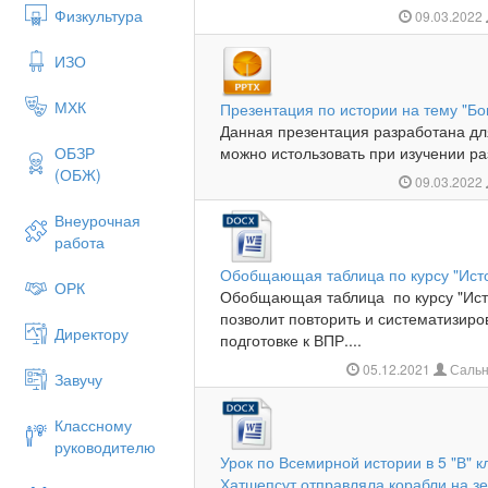
Физкультура
09.03.2022
ИЗО
МХК
Презентация по истории на тему "Бо
Данная презентация разработана дл
ОБЗР
можно истользовать при изучении ра
(ОБЖ)
09.03.2022
Внеурочная
работа
Обобщающая таблица по курсу "Исто
ОРК
Обобщающая таблица по курсу "Исто
позволит повторить и систематизир
Директору
подготовке к ВПР....
05.12.2021
Сальн
Завучу
Классному
руководителю
Урок по Всемирной истории в 5 "В" 
Хатшепсут отправляла корабли на з