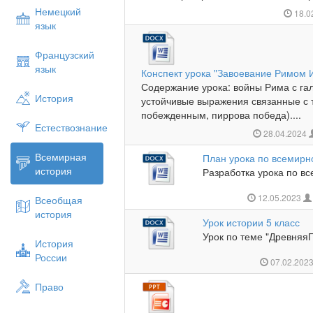
Немецкий
18.0
язык
Французский
язык
Конспект урока "Завоевание Римом 
Содержание урока: войны Рима с га
История
устойчивые выражения связанные с т
побежденным, пиррова победа)....
Естествознание
28.04.2024
Всемирная
План урока по всемирн
история
Разработка урока по все
12.05.2023
Всеобщая
история
Урок истории 5 класс
Урок по теме "Древняя
История
России
07.02.202
Право