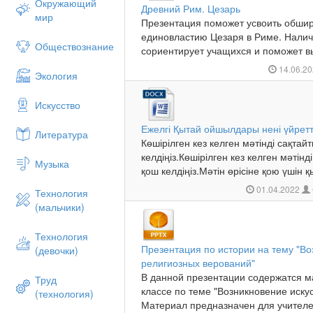
Окружающий
Древний Рим. Цезарь
мир
Презентация поможет усвоить обши
единовластию Цезаря в Риме. Налич
Обществознание
сориентирует учащихся и поможет вы
14.06.2
Экология
Искусство
Ежелгі Қытай ойшылдары нені үйретт
Литература
Көшірілген кез келген мәтінді сақта
келдіңіз.Көшірілген кез келген мәті
Музыка
қош келдіңіз.Мәтін өрісіне қою үшін 
01.04.2022
Технология
(мальчики)
Технология
Презентация по истории на тему "Во
(девочки)
религиозных верований"
В данной презентации содержатся ма
Труд
классе по теме "Возникновение иску
(технология)
Материал предназначен для учителей