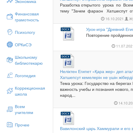
Экономика
Разаботка открытого урока по Всем
тему "Зачем фараон Хатшеспут отп
Финансовая
16.10.2021
Жұ
грамотность
Урок-игра "Древний Еги
Психологу
Повторение пройденног
ОРКиСЭ
11.07.20
Школьному
библиотекарю
Неліктен Египет «Қара жер» деп ата
Логопедия
Хатшепсут кемелерін не үшін жіберд
Тема урока: Государство на берегах
Коррекционная
важность учебы и познания нового, 
школа
народ...
14.10.2
Всем
учителям
Прочее
Вавилонский царь Хаммурапи и его 