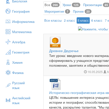
Биология
Все
Уроки
Презентации
266
125
85
География
Мероприятия
Прочее
7
20
Все классы
2 класс
5 класс
6 класс
7 
Информатика
Математика
Алгебра
Древнее Двуречье
Геометрия
Тип урока: введение нового материа
сформировать у учащихся представ
Химия
положении, занятиях и общественном
16.05.2025
М
Физика
Русский
язык
Историческо-географическая игра-к
ЦЕЛЬ: повышение интереса учащихся
Английский
истории и географии; способствова
язык
качеств, раскрытию талантов. "Мы пр