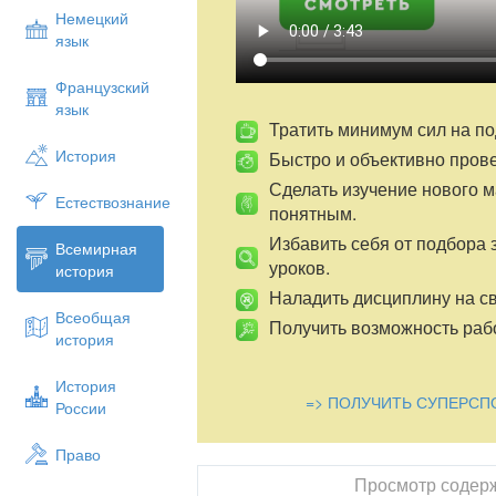
Немецкий
язык
Французский
язык
Тратить минимум сил на по
История
Быстро и объективно пров
Сделать изучение нового 
Естествознание
понятным.
Избавить себя от подбора 
Всемирная
уроков.
история
Наладить дисциплину на св
Всеобщая
Получить возможность рабо
история
История
=> ПОЛУЧИТЬ СУПЕРСП
России
Право
Просмотр содер