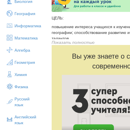
Биология
География
ЦЕЛЬ:
Информатика
повышение интереса учащихся к изучен
географии; способствование развитию 
Математика
талантов.
Показать полностью
"Мы приветствуем всех пятиклассников 
Алгебра
Древним мирам». Сейчас вы отправитесь
Вы уже знаете о 
вернуться, послушайте внимательно пр
Геометрия
современно
задания, ваша задача выполнить задани
цели. В конце мы подведем итоги!"
Химия
Физика
Русский
язык
Английский
язык