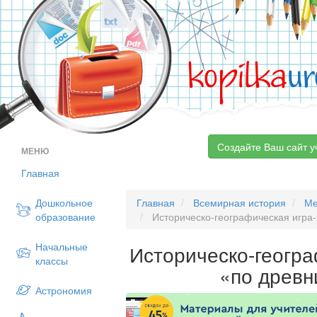
kopilka
ur
Создайте Ваш сайт у
МЕНЮ
Главная
Дошкольное
Главная
Всемирная история
Ме
образование
Историческо-географическая игра
Начальные
Историческо-геогра
классы
«по древ
Астрономия