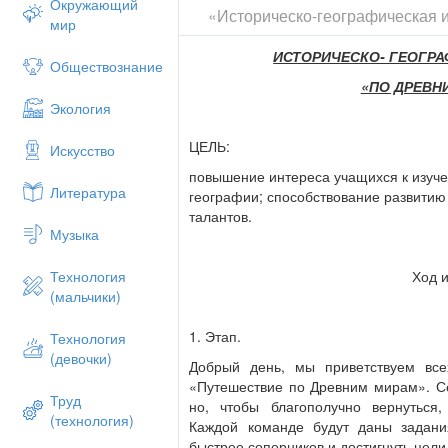
Окружающий
«Историческо-географическая 
мир
ИСТОРИЧЕСКО- ГЕОГРА
Обществознание
«ПО ДРЕВН
Экология
ЦЕЛЬ:
Искусство
повышение интереса учащихся к изуче
Литература
географии; способствование развитию
талантов.
Музыка
Ход и
Технология
(мальчики)
1. Этап.
Технология
(девочки)
Добрый день, мы приветствуем все
«Путешествие по Древним мирам». Се
Труд
но, чтобы благополучно вернуться
(технология)
Каждой команде будут даны задани
быстрее соперников и достигнуть цели