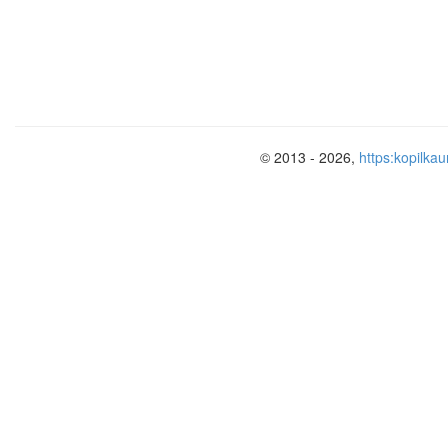
б) В. Беринг
в)
С. Дежнёв
г) А. Тасман
4. Сколько плаваний совершил Колум
а)
два
б) три
© 2013 - 2026,
https:kopilkau
в) четыре
г) пять
5. Какие товары особенно привлекли
Ширванском царстве?
а)
пряности
б) меха
в) жемчуг
г) драгоценности
6-я остановка «По следам великих п