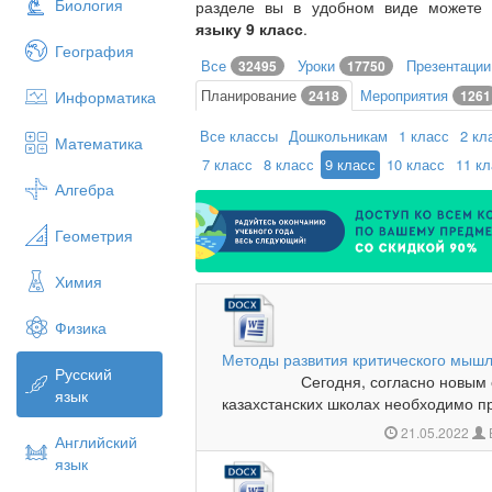
Биология
разделе вы в удобном виде можете
языку 9 класс
.
География
Все
Уроки
Презентаци
32495
17750
Планирование
Мероприятия
Информатика
2418
1261
Все классы
Дошкольникам
1 класс
2 кл
Математика
7 класс
8 класс
9 класс
10 класс
11 к
Алгебра
Геометрия
Химия
Физика
Методы развития критического мышл
Русский
Сегодня, согласно новым ста
язык
казахстанских школах необходимо пр
21.05.2022
Английский
язык