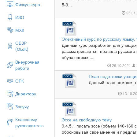
Физкультура
5-9...
25.01
ИЗО
МХК
Элективный курс по русскому языку, 
ОБЗР
Данный курс разработан для учащихс
(ОБЖ)
рассматриваются правила русского 
обучающихся....
Внеурочная
26.10.2021
работа
План подготовки учащи
ОРК
Данный план поможет п
Директору
13.10.2
Завучу
Классному
Эссе на свободную тему
руководителю
9.4.5.1 писать эссе (объем 140-160
обосновывая свое мнение и предлаг