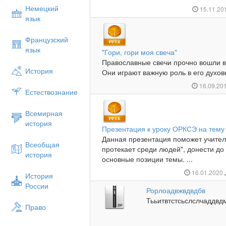
Немецкий
15.11.20
язык
Французский
язык
"Гори, гори моя свеча"
Православные свечи прочно вошли в
История
Они играют важную роль в его духовн
16.09.20
Естествознание
Всемирная
история
Презентация к уроку ОРКСЭ на тему
Данная презентация поможет учител
Всеобщая
протекает среди людей", донести до
история
основные позиции темы. ...
16.01.2020
История
России
Рорлоадвжвдвдбв
Тььитвтстсьслслчаддвд
Право