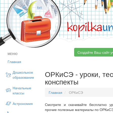
kopilka
ur
Создайте Ваш сайт у
МЕНЮ
Главная
ОРКиСЭ - уроки, тес
Дошкольное
образование
конспекты
Начальные
Главная
ОРКиСЭ
классы
Астрономия
Смотрите и скачивайте бесплатно ур
прочие полезные материалы по ОРКиСЭ 