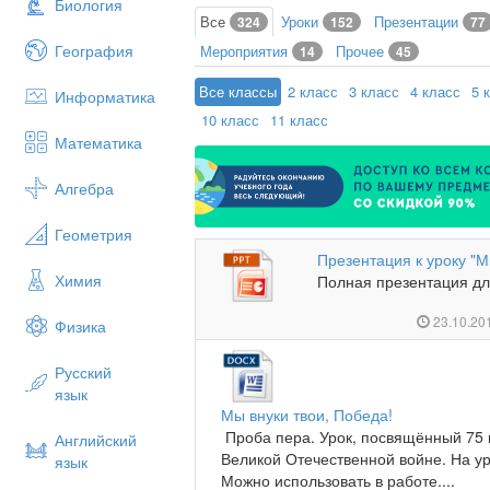
Биология
Все
Уроки
Презентации
324
152
77
География
Мероприятия
Прочее
14
45
Все классы
2 класс
3 класс
4 класс
5 
Информатика
10 класс
11 класс
Математика
Алгебра
Геометрия
Презентация к уроку "
Химия
Полная презентация для
23.10.20
Физика
Русский
язык
Мы внуки твои, Победа!
Проба пера. Урок, посвящённый 75 
Английский
Великой Отечественной войне. На у
язык
Можно использовать в работе....