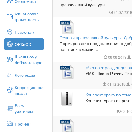
Экономика
православной культуры...
31.07.201
Финансовая
грамотность
Психологу
Основы православной культуры. Добр
Формирование представления о добр
ОРКиСЭ
понятиях в жизни....
Школьному
08.08.2019
библиотекарю
«Человек рожден для д
УМК: Школа России Тип 
Логопедия
04.12.2019
Коррекционная
школа
Конспект урока по тем
Конспект урока с презе
Всем
учителям
02.10
Прочее