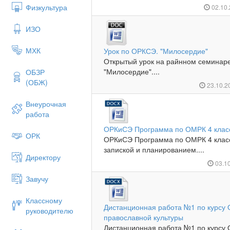
Физкультура
02.10
ИЗО
МХК
Урок по ОРКСЭ. "Милосердие"
Открытый урок на райнном семинаре
"Милосердие"....
ОБЗР
(ОБЖ)
23.10.2
Внеурочная
работа
ОРКиСЭ Программа по ОМРК 4 клас
ОРК
ОРКиСЭ Программа по ОМРК 4 класс
запиской и планированием....
Директору
03.1
Завучу
Классному
Дистанционная работа №1 по курсу
руководителю
православной культуры
Дистанционная работа №1 по курсу