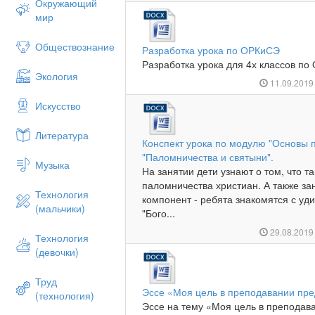
Окружающий
мир
Обществознание
Разработка урока по ОРКиСЭ
Разработка урока для 4х классов по 
Экология
11.09.201
Искусство
Литература
Конспект урока по модулю "Основы 
"Паломничества и святыни".
Музыка
На занятии дети узнают о том, что т
паломничества христиан. А также за
Технология
компонент - ребята знакомятся с уд
(мальчики)
"Бого...
29.08.201
Технология
(девочки)
Труд
Эссе «Моя цель в преподавании пр
(технология)
Эссе на тему «Моя цель в преподав