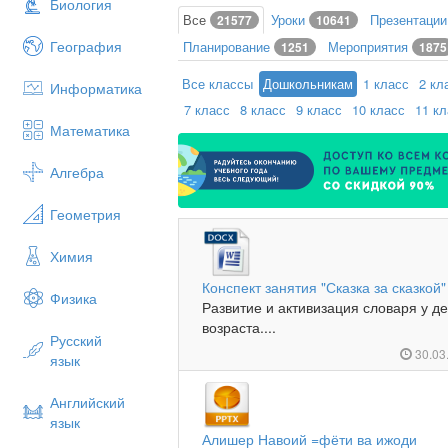
Биология
Все
Уроки
Презентаци
21577
10641
География
Планирование
Мероприятия
1251
1875
Все классы
Дошкольникам
1 класс
2 кл
Информатика
7 класс
8 класс
9 класс
10 класс
11 к
Математика
Алгебра
Геометрия
Химия
Конспект занятия "Сказка за сказкой"
Физика
Развитие и активизация словаря у 
возраста....
Русский
30.03
язык
Английский
язык
Алишер Навоий =фёти ва ижоди