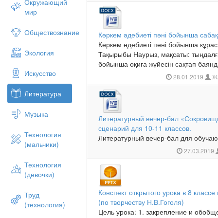
Окружающий
мир
Обществознание
Көркем әдебиеті пәні бойынша саба
Көркем әдебиеті пәні бойынша кұра
Экология
Тақырыбы Наурыз, мақсаты: тыңдал
бойынша оқиға жүйесін сақтап баянда
Искусство
28.01.2019
Жа
Литература
Музыка
Литературный вечер-бал «Сокровищ
сценарий для 10-11 классов.
Технология
Литературный вечер-бал для обучающ
(мальчики)
27.03.2019
Технология
(девочки)
Конспект открытого урока в 8 классе
Труд
(по творчеству Н.В.Гоголя)
(технология)
Цель урока: 1. закрепление и обоб