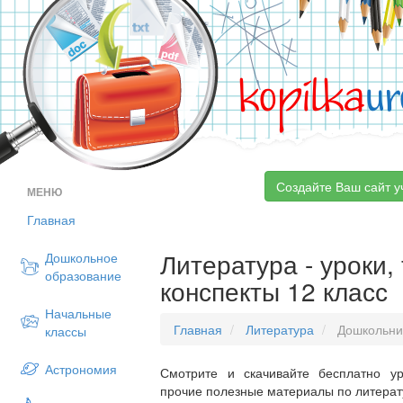
kopilka
ur
Создайте Ваш сайт у
МЕНЮ
Главная
Литература - уроки,
Дошкольное
образование
конспекты 12 класс
Начальные
Главная
Литература
Дошкольни
классы
Астрономия
Смотрите и скачивайте бесплатно ур
прочие полезные материалы по литерату