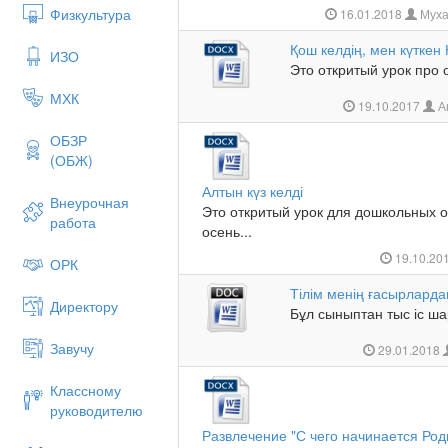
Физкультура
16.01.2018
Муха
Қош келдің, мен күткен 
ИЗО
Это откритый урок про о
МХК
19.10.2017
А
ОБЗР
(ОБЖ)
Алтын күз келді
Внеурочная
Это откритый урок для дошкольных о
работа
осень...
19.10.20
ОРК
Тілім менің ғасырлард
Директору
Бұл сыныптан тыс іс шар
Завучу
29.01.2018
Классному
руководителю
Развлечение "С чего начинается Род