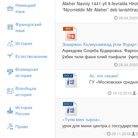
Alisher Navoiy 1441-yil 9-fevralda Hiro
Немецкий
“Nizomiddin Mir Alisher” deb tanishtirad
язык
28.04.202
Французский
язык
История
Зокиржон Холмухаммад ўғли Фурқат 
Аҳмедова Соҳиба Қодировна. Фарғон
Естествознание
ўзбек тили фани олий тоифали ўқиту
28.04.202
Всемирная
история
Ах, эти сказки!
ГУ «Московская сред
Всеобщая
16.12.2019
история
История
России
«Түлкі мен тырна».
урок для мини-центра.с госсударств
Право
29.11.2018
Е