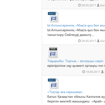
29.05.2017
Бал
Ы.Алтынсариннің «Мақта қыз бен мы
Ы.Алтынсариннің «Мақта қыз бен мы
таныстыру.Cөйлеуді дамыту...
29.05.2017
Бал
Тақырыбы: Торсық – жолаушы серігі.
кіріктірілгіне оқу қызметі ортаңғы то
19.05.2017
«Тоқтар аға ғарышкер»
Батыс Қазақстан облысы Казталов ау
беретін мектебі жанындағы «Арай» ш