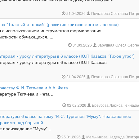
21.04.2026
Печказова Светлана Петр
ова "Толстый и тонкий" (развитие критического мышления)
ы с использованием инструментов формирования
мотности обучающихся. ...
31.03.2026
Зарудная Олеся Серге
териал к уроку литературы в 6 классе (Ю.П.Казаков "Тихое утро")
териал к уроку литературы в 6 классе (Ю.П.Казаков
21.04.2026
Печказова Светлана Петр
рчеству Ф.И. Тютчева и А.А. Фета
ературе Тютчева и Фета ...
02.02.2026
Бреусова Лариса Геннад
итературы 6 класс на тему "И.С. Тургенев "Муму". Нравственное
ерасима над барыней
 произведение "Муму"...
25.01.2026
Мельникова Надежда Виктор