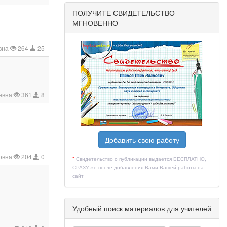
ПОЛУЧИТЕ СВИДЕТЕЛЬСТВО
МГНОВЕННО
вна
264
25
евна
361
8
Добавить свою работу
овна
204
0
*
Свидетельство о публикации выдается БЕСПЛАТНО,
СРАЗУ же после добавления Вами Вашей работы на
сайт
Удобный поиск материалов для учителей