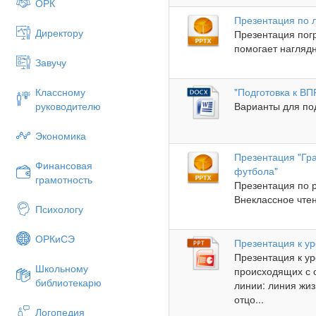
ОРК
Презентация по 
Директору
Презентация пог
помогает наглядн
Завучу
Классному
"Подготовка к ВП
руководителю
Варианты для под
Экономика
Презентация "Гр
Финансовая
футбола"
грамотность
Презентация по 
Внеклассное чтен
Психологу
ОРКиСЭ
Презентация к ур
Презентация к ур
Школьному
происходящих с 
библиотекарю
линии: линия жиз
отцо...
Логопедия