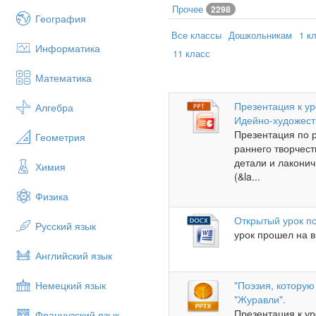
Прочее
2298
География
Все классы
Дошкольникам
1 к
Информатика
11 класс
Математика
Презентация к ур
Алгебра
Идейно-художест
Презентация по 
Геометрия
раннего творчест
детали и лакони
Химия
(&la...
Физика
Открытый урок по
Русский язык
урок прошел на в
Английский язык
Немецкий язык
"Поэзия, которую
"Журавли".
Презентация к ур
Французский язык