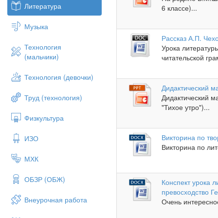
Литература
6 классе)...
Музыка
Рассказ А.П. Чех
Технология
Урока литератур
(мальчики)
читательской гра
Технология (девочки)
Дидактический ма
Труд (технология)
Дидактический ма
"Тихое утро")...
Физкультура
Викторина по тво
ИЗО
Викторина по лит
МХК
ОБЗР (ОБЖ)
Конспект урока л
превосходство Г
Внеурочная работа
Очень интересное