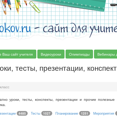
okov.ru
- сайт для учит
е Ваш сайт учителя
Видеоуроки
Олимпиады
Вебинары 
оки, тесты, презентации, конспек
класс
атно уроки, тесты, конспекты, презентации и прочие полезные
ика.
езентации
Тесты
Планирование
Мероприятия
4485
1027
1251