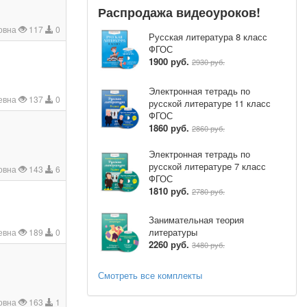
Распродажа видеоуроков!
овна
117
0
Русская литература 8 класс
ФГОС
1900 руб.
2930 руб.
Электронная тетрадь по
евна
137
0
русской литературе 11 класс
ФГОС
1860 руб.
2860 руб.
Электронная тетрадь по
русской литературе 7 класс
овна
143
6
ФГОС
1810 руб.
2780 руб.
Занимательная теория
литературы
ьевна
189
0
2260 руб.
3480 руб.
Смотреть все комплекты
овна
163
1