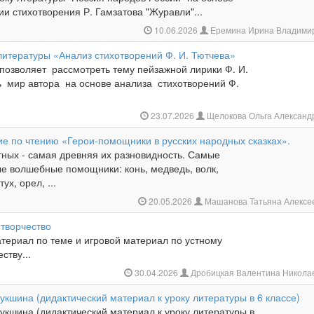
ии стихотворения Р. Гамзатова "Журавли"...
10.06.2026
Еремина Ирина Владими
литературы «Анализ стихотворений Ф. И. Тютчева»
позволяет рассмотреть тему пейзажной лирики Ф. И.
ь мир автора на основе анализа стихотворений Ф.
23.07.2026
Щелокова Ольга Алексан
ие по чтению «Герои-помощники в русских народных сказках».
ых - самая древняя их разновидность. Самые
е волшебные помощники: конь, медведь, волк,
ух, орел, ...
20.05.2026
Машанова Татьяна Алексе
 творчество
териал по теме и игровой материал по устному
ству...
30.04.2026
Дробицкая Валентина Никола
кшина (дидактический материал к уроку литературы в 6 классе)
укшина (дидактический материал к уроку литературы в