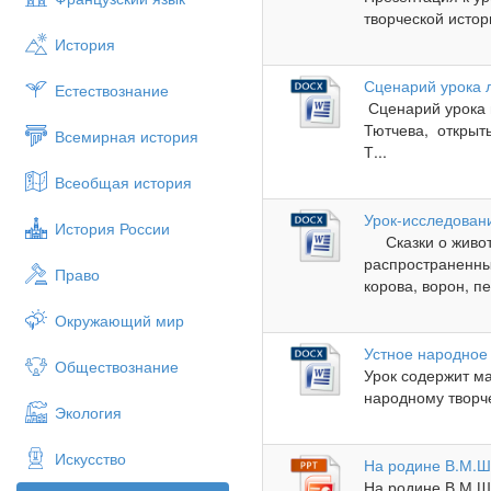
творческой истор
История
Сценарий урока 
Естествознание
Сценарий урока 
Тютчева, открыт
Всемирная история
Т...
Всеобщая история
Урок-исследован
История России
Сказки о животн
распространенны
Право
корова, ворон, пет
Окружающий мир
Устное народное
Обществознание
Урок содержит ма
народному творче
Экология
Искусство
На родине В.М.Шу
На родине В.М.Ш