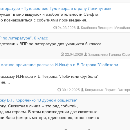
литературе «Путешествие Гулливера в страну Лилипутию»
ружает в мир выдумок и изобретательности Свифта,
о познакомиться с событиями произведения...
24.03.2026
Калёнова Виктория Михайло
Р по литературе". 6 класс
готовки к ВПР по литературе для учащихся 6 класса...
22.04.2026
Заварыкина Галина Юрь
амотное прочтение рассказа И.Ильфа и Е.Петрова "Любители
рассказу И.Ильфа и Е.Петрова "Любители футбола".
ие....
30.12.2025
Коврижных Лариса Виктор
оку В.Г. Короленко "В дурном обществе"
оку. Сюжетная линия – это ряд событий,
одним героем. В этом произведении две сюжетные
ни Васи (смерть матери, одиночество, отношения с