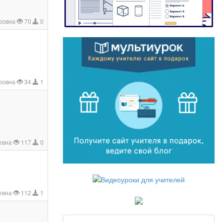
ровна
70
0
дровна
34
1
евна
117
0
евна
112
1