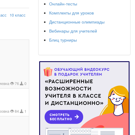
Онлайн-тесты
Комплекты для уроков
ласс
10 класс
Дистанционные олимпиады
Вебинары для учителей
Блиц турниры
иевна
76
0
аровна
84
1