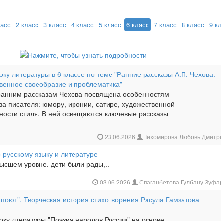
ласс
2 класс
3 класс
4 класс
5 класс
6 класс
7 класс
8 класс
9 к
оку литературы в 6 классе по теме "Ранние рассказы А.П. Чехова.
венное своеобразие и проблематика"
ранним рассказам Чехова посвящена особенностям
ва писателя: юмору, иронии, сатире, художественной
чности стиля. В ней освещаются ключевые рассказы
23.06.2026
Тихомирова Любовь Дмитр
 русскому языку и литературе
ысшем уровне. дети были рады,...
03.06.2026
Спаганбетова Гулбану Зуф
 поют". Творческая история стихотворения Расула Гамзатова
оку лтературы "Поэзия народов России" на основе