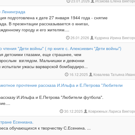
23.01.2026
Исакова Елена Виктор
е Ленинграда
ия подготовлена к дате 27 января 1944 года - снятие
да. В презентации рассказывается о книгах,
денному городу и его жителям....
26.01.2026
Кудрина Ирина Виктор
о чтения "Дети войны" ( пр книге с. Алексиевич "Дети войны")
ая детскими глазами, еще страшнее, чем
зрослым взглядом. Мальчишки и девчонки
испытали ужасы варварской бомбардиро...
16.12.2025
Ковалева Татьяна Ива
амотное прочтение рассказа И.Ильфа и Е.Петрова "Любители
рассказу И.Ильфа и Е.Петрова "Любители футбола".
ие....
30.12.2025
Коврижных Лариса Виктор
стране Есениана.
са обучающихся к творчеству С.Есенина. ...