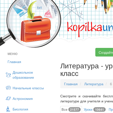
kopilka
ur
Создайт
МЕНЮ
Главная
Литература - ур
класс
Дошкольное
образование
Главная
Литература
6 
Начальные классы
Смотрите и скачивайте беспл
Астрономия
литературе для учителя и учен
Биология
Все
Уроки
Пр
21577
10641