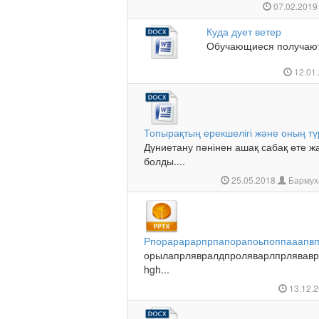
07.02.201
Куда дует ветер
Обучающиеся получают 
12.01
Топырақтың ерекшелігі және оның тү
Дүниетану пәнінен ашақ сабақ өте ж
болды....
25.05.2018
Бармух
Рпорарарарпрпапорапоьпоппааапвп
орылапрлявралдпроляварлпрляваврп
hgh...
13.12.