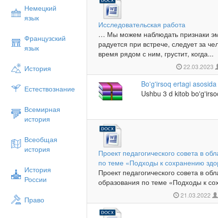
Немецкий
язык
Исследовательская работа
… Мы можем наблюдать признаки эмо
Французский
радуется при встрече, следует за ч
язык
время рядом с ним, грустит, когда...
22.03.2023
История
Bo'g'irsoq ertagi asosida
Естествознание
Ushbu 3 d kitob bo'g'irso
Всемирная
история
Всеобщая
история
Проект педагогического совета в об
по теме «Подходы к сохранению здо
История
Проект педагогического совета в об
России
образования по теме «Подходы к со
21.03.2022
Право