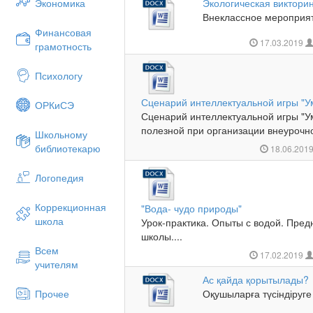
Экономика
Экологическая виктори
Внеклассное мероприят
Финансовая
17.03.2019
грамотность
Психологу
Сценарий интеллектуальной игры "У
ОРКиСЭ
Сценарий интеллектуальной игры "У
полезной при организации внеурочно
Школьному
библиотекарю
18.06.201
Логопедия
Коррекционная
"Вода- чудо природы"
школа
Урок-практика. Опыты с водой. Пре
школы....
Всем
17.02.2019
учителям
Ас қайда қорытылады?
Прочее
Оқушыларға түсіндіруге