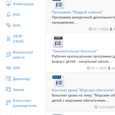
Физкультура
Программа "Мудрый совенок"
ИЗО
Программа внеурочной деятельности.
направление...
МХК
20.11.2020
В
ОБЗР
(ОБЖ)
"Занимательная биология"
Внеурочная
Рабочая краткосрочная программа д
работа
возраст детей - начальная школа....
ОРК
30.11.2020
Зи
Директору
Завучу
Конспект урока "Морские обитатели"
Конспект урока на тему: "Морские об
Классному
детей с морскими обитателями....
руководителю
12.03.202