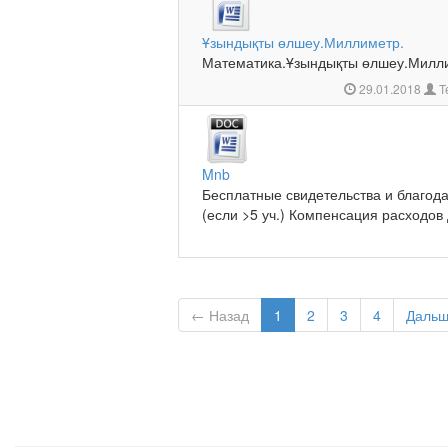
Ұзындықты өлшеу.Миллиметр.
Математика.Ұзындықты өлшеу.Миллим
29.01.2018
Т
Mnb
Бесплатные свидетельства и благод
(если >5 уч.) Компенсация расходов
← Назад
1
2
3
4
Даль