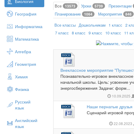
Биология
Все
Уроки
Презентации
13573
5739
География
Планирование
Мероприятия
1064
846
Все классы
Дошкольникам
1 класс
2 кл
Информатика
7 класс
8 класс
9 класс
10 класс
11 к
Математика
Алгебра
Геометрия
Внеклассное мероприятие "Путешес
Познавательно-игровое внеклассно
Химия
начальной школы. Цель: усвоение у
энергосбережения Задачи: форм...
Физика
10.09.2025
Русский
Наши пернатые друзья
язык
Сценарий игровой прог
Английский
22.08.2023
язык