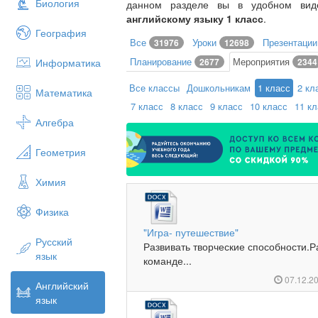
Биология
данном разделе вы в удобном ви
английскому языку 1 класс
.
География
Все
Уроки
Презентаци
31976
12698
Планирование
Мероприятия
Информатика
2677
2344
Все классы
Дошкольникам
1 класс
2 кл
Математика
7 класс
8 класс
9 класс
10 класс
11 к
Алгебра
Геометрия
Химия
Физика
"Игра- путешествие"
Русский
Развивать творческие способности.Р
язык
команде...
07.12.2
Английский
язык