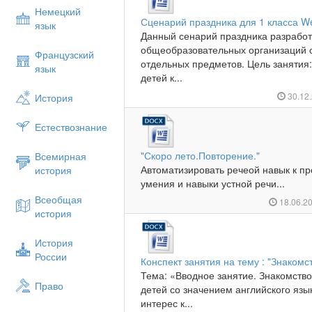
Немецкий
Сценарий праздника для 1 класса We
язык
Данный сенарий праздника разработ
общеобразовательных организаций 
Французский
отдельных предметов. Цель занятия:
язык
детей к...
30.12
История
Естествознание
"Скоро лето.Повторение."
Всемирная
Автоматизировать речеой навык к п
история
умения и навыки устной речи...
Всеобщая
18.06.2
история
История
России
Конспект занятия на тему : "Знакомс
Тема: «Вводное занятие. Знакомство
Право
детей со значением английского язы
интерес к...