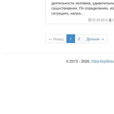
деятельности человека, удивитель
существования. По определению, игр
ситуациях, напра...
22.09.2015
С
← Назад
1
2
Дальше →
© 2013 - 2026,
https:kopilkau