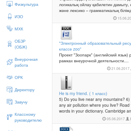
Физкультура
логикалық ойлау қабилетин дамыту,
және лексико – грамматикалық білімд
ИЗО
15.06.2
МХК
ОБЗР
"Электронный образовательный ресур
(ОБЖ)
классе zoo"
Проект "Зоопарк" (английский язык)
Внеурочная
рамках внеурочной деятельности....
работа
21.06.2017
ОРК
Директору
He is my friend. ( 1 класс)
5) Do you live near any mountains? 6) D
Завучу
any air pollution where you live? Road
words in your dictionary. Cambridge and
Классному
05.06.2017
руководителю