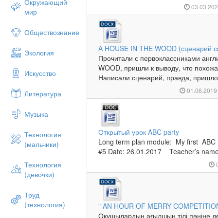
Окружающий
03.03.20
мир
Обществознание
A HOUSE IN THE WOOD (сценарий ск
Экология
Прочитали с первоклассниками англ
WOOD, пришли к выводу, что похожа 
Искусство
Написали сценарий, правда, пришлось
01.06.201
Литература
Музыка
Открытый урок ABC party
Технология
Long term plan module: My first AB
(мальчики)
#5 Date: 26.01.2017 Teacher’s name
Технология
(девочки)
Труд
(технология)
" AN HOUR OF MERRY COMPETITION"
Оқушылардың ағылшын тілі пәніне 