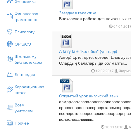
Экономика
Звездная галактика
Финансовая
Внекласная работа для начальных кл
грамотность
04.04.201
Психологу
ОРКиСЭ
A fairy tale "Колобок" (үш тілді)
Школьному
Автор: Ерте, ерте, ертеде, Елек ауы
библиотекарю
Олардың балалары да болмапты...
12.02.2017
Жармағ
Логопедия
Коррекционная
школа
Открытый урок англиский язык
авмррлоолввлаловлввоововооововов
Всем
сррвоспвроспвпсвроврыарвывлровра
учителям
всолврстовсоврсоврсвосрворсорврв
волаолвоалввввв...
Прочее
16.11.2016
А