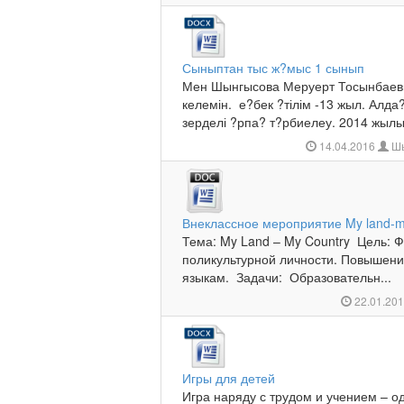
Сыныптан тыс ж?мыс 1 сынып
Мен Шынгысова Меруерт Тосынбаевн
келемін. е?бек ?тілім -13 жыл. Алд
зерделі ?рпа? т?рбиелеу. 2014 жылы 
14.04.2016
Шы
Внеклассное мероприятие My land-m
Тема: My Land – My Country Цель: 
поликультурной личности. Повышени
языкам. Задачи: Образовательн...
22.01.20
Игры для детей
Игра наряду с трудом и учением – о