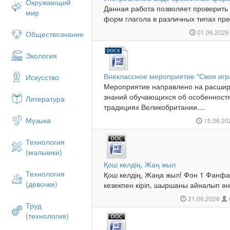
Окружающий
Данная работа позволяет проверить
мир
форм глагола в различных типах пре
01.06.202
Обществознание
Экология
Внеклассное мероприятие "Своя игр
Искусство
Мероприятие направлено на расшир
знаний обучающихся об особенностях
Литература
традициях Великобритании....
Музыка
15.06.2
Технология
(мальчики)
Қош келдің, Жаң жыл
Технология
Қош келдің, Жаңа жыл! Фон 1 Фанф
(девочки)
кезекпен кіріп, шыршаны айналып ән 
21.06.2026
Труд
(технология)