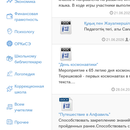
Экономика
языка. В ходе игры участники выполн
21.06.20
Финансовая
грамотность
Құқық пен Жауапкершіл
Педагогтің тегі, аты С
Психологу
21.06.2026
ОРКиСЭ
Школьному
библиотекарю
"День космонавтики"
Мероприятие к 65 летию дня космона
Логопедия
Терешковой - первых космонавтах в 
текста....
Коррекционная
28.04.2
школа
Всем
учителям
"Путешествие в Алфавиль"
Способствовать закреплению знани
Прочее
пройденных ранее.Способствовать с