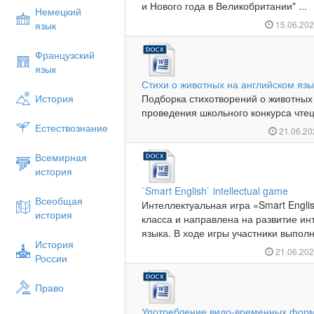
и Нового года в Великобритании" ...
Немецкий
язык
15.06.20
Французский
язык
Стихи о животных на английском язы
История
Подборка стихотворений о животных
проведения школьного конкурса чтецо
Естествознание
21.06.2
Всемирная
история
`Smart English` intellectual game
Всеобщая
Интеллектуальная игра «Smart Engli
история
класса и направлена на развитие ин
языка. В ходе игры участники выполн
История
21.06.20
России
Право
Употребление видо-временных форм