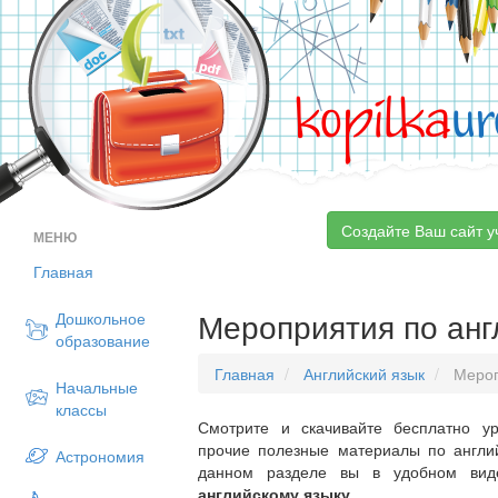
kopilka
ur
Создайте Ваш сайт у
МЕНЮ
Главная
Мероприятия по анг
Дошкольное
образование
Главная
Английский язык
Мероп
Начальные
классы
Смотрите и скачивайте бесплатно ур
прочие полезные материалы по англий
Астрономия
данном разделе вы в удобном ви
английскому языку
.