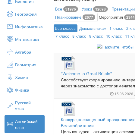
Биология
Все
Уроки
Презентаци
31976
12698
География
Планирование
Мероприятия
2677
2344
Информатика
Все классы
Дошкольникам
1 класс
2 кл
7 класс
8 класс
9 класс
10 класс
11 к
Математика
Алгебра
Геометрия
"Welcome to Great Britain"
Химия
Способствует формированию интерес
через знакомство с достопримечател
Физика
15.06.2026
Русский
язык
Конкурс,посвященный празднованию 
Английский
Великобритании
язык
Цель конкурса - активизация лексик