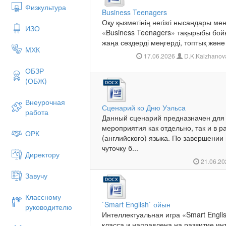
Физкультура
Business Teenagers
Оқу қызметінің негізгі нысандары м
ИЗО
«Business Teenagers» тақырыбы бо
жаңа сөздерді меңгерді, топтық және
МХК
17.06.2026
D.K.Kalzhanova
ОБЗР
(ОБЖ)
Внеурочная
Сценарий ко Дню Уэльса
работа
Данный сценарий предназначен для
мероприятия как отдельно, так и в 
ОРК
(английского) языка. По завершени
чуточку б...
Директору
21.06.2
Завучу
Классному
`Smart English` ойын
руководителю
Интеллектуальная игра «Smart Engli
класса и направлена на развитие ин