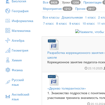
Биология
Все
Уроки
Презентации
6926
1208
Мероприятия
Прочее
1212
2917
География
Все классы
Дошкольникам
1 класс
2 кл
Информатика
7 класс
8 класс
9 класс
10 класс
11 к
Математика
Алгебра
Геометрия
Разработка коррекционного занятия 
школе
Химия
Корекционное занятие педагога-псих
23.10.2025
Физика
Русский
язык
«Дерево толерантности»
1. Знакомство подростков с понятием
Английский
участникам тренинга значимость тол
язык
20.10.202