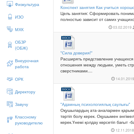
Физкультура
Конспект занятия Как учиться хорош
Цель занятия: Сформировать пониман
ИЗО
полностью зависит от самих учащихся
03.02.2019
МХК
ОБЗР
(ОБЖ)
"Сила доверия!"
Расширять представление учащихся 
Внеурочная
отношения между людьми, уметь ст
работа
сверстниками....
ОРК
14.01.201
Директору
Завучу
"Адамның психологиялық саулығы"
Оқушылардың ата-аналармен қарым-қ
тәртіп болу керек. Оқушымен әнгіме
Классному
керек.Үнемі қолдау көрсетіп бағыт -ба
руководителю
12.11.201