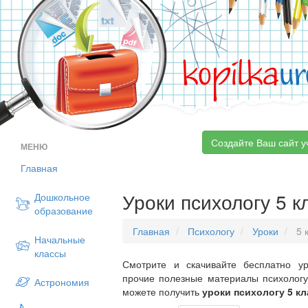
kopilka
ur
Создайте Ваш сайт у
МЕНЮ
Главная
Уроки психологу 5 к
Дошкольное
образование
Главная
Психологу
Уроки
5 
Начальные
классы
Смотрите и скачивайте бесплатно ур
прочие полезные материалы психологу
Астрономия
можете получить
уроки психологу 5 кл