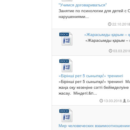
"Учимся договариваться"
Занятие по психологии для детей с
нарушениями...
22.10.201
«Жарасымды қарым – қа
«Жарасымды қарым – қа
03.03.20
«Бірінші рет 5 сыныпқа!» тренингі
«Бірінші рет 5 сыныпқа!» тренингі
жаңа оқу кезеңіне сәтті бейімделуін
жасау. Міндеті:&n...
13.03.2018
Б
Мир человеческих взаимоотношении