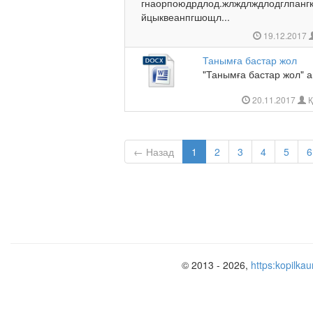
гнаорпоюдрдлод.жлждлждлодглпанг
йцыквеанпгшощл...
19.12.2017
Танымға бастар жол
"Танымға бастар жол" а
20.11.2017
Қ
← Назад
1
2
3
4
5
6
© 2013 - 2026,
https:kopilkau