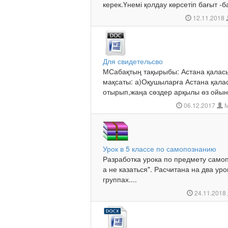
керек.Үнемі қолдау көрсетіп бағыт -ба
12.11.2018
Для свидетельсво
МСабақтың тақырыбы: Астана қала
мақсаты: а)Оқушыларға Астана қала
отырып,жаңа сөздер арқылы өз ойын е
06.12.2017
М
Урок в 5 классе по самопознанию
Разработка урока по предмету самоп
а не казаться". Расчитана на два ур
группах....
24.11.2018