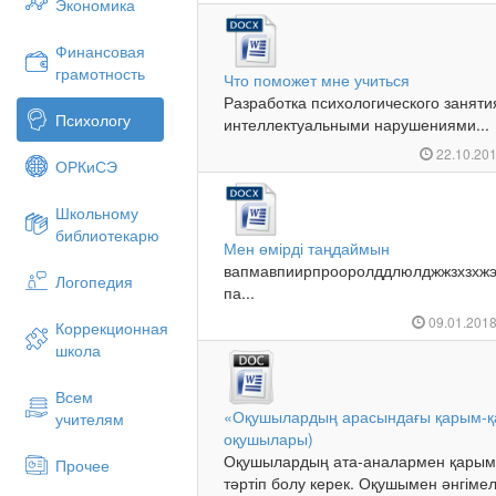
Экономика
Финансовая
грамотность
Что поможет мне учиться
Разработка психологического заняти
Психологу
интеллектуальными нарушениями...
22.10.20
ОРКиСЭ
Школьному
библиотекарю
Мен өмірді таңдаймын
вапмавпиирпрооролддлюлджжзхзхж
Логопедия
па...
09.01.201
Коррекционная
школа
Всем
«Оқушылардың арасындағы қарым-қа
учителям
оқушылары)
Оқушылардың ата-аналармен қарым-қ
Прочее
тәртіп болу керек. Оқушымен әнгіме