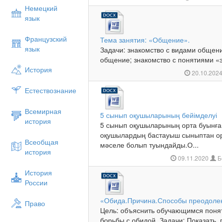
Немецкий
язык
Французский
Тема занятия: «Общение».
язык
Задачи: знакомство с видами общен
общение; знакомство с понятиями «
История
20.10.202
Естествознание
Всемирная
5 сынып оқушыларының бейімделуі
история
5 сынып оқушыларының орта буынғ
оқушылардың бастауыш сыныптан орт
Всеобщая
мәселе болып туындайды.О...
история
09.11.2020
Б
История
России
«Обида.Причина.Способы преодоле
Право
Цель: объяснить обучающимся поня
борьбы с обидой. Задачи: Показать п