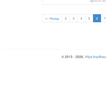
23.01.2
← Назад
2
3
4
5
6
7
© 2013 - 2026,
https:kopilkau