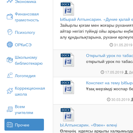
Экономика
Финансовая
Ыбырай Алтынсарин. «Дүние қалай 
грамотность
Зайырлы қоғам мен жоғары руханият
айтар негізгі түйінді ойы арқылы еңб
Психологу
алу құндылықтарына, рухани өрлеуге
ОРКиСЭ
31.05.201
Открытый урок по таба
Школьному
открытый урок по табас
библиотекарю
17.05.2019
Де
Логопедия
Конспект на тему Ыбыр
Коррекционная
Ұзақ мерзімді жоспар бө
школа
30.03.2019
Всем
учителям
Прочее
Ы.Алтынсарин. «Өзен» өлеңі
Өлеңнің идеясы арқылы халқымыздың