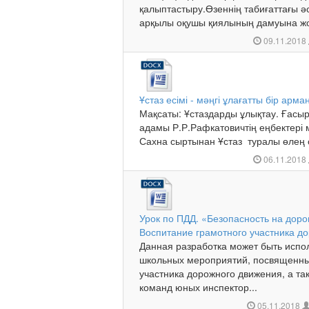
қалыптастыру.Өзеннің табиғаттағы ә
арқылы оқушы қиялының дамуына жол
09.11.2018
Ұстаз есімі - мәңгі ұлағатты бір арма
Мақсаты: Ұстаздарды ұлықтау. Ғасыр
адамы Р.Р.Рафкатовичтің еңбектері 
Сахна сыртынан Ұстаз туралы өлең
06.11.2018
Урок по ПДД. «Безопасность на доро
Воспитание грамотного участника д
Данная разработка может быть испо
школьных мероприятий, посвященны
участника дорожного движения, а т
команд юных инспектор...
05.11.2018