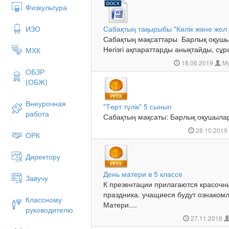
Физкультура
ИЗО
Сабақтың тақырыбы "Көлік және жол 
Сабақтың мақсаттары Барлық оқушыл
Негізгі ақпараттарды анықтайды, сұр
МХК
18.06.2019
Му
ОБЗР
(ОБЖ)
Внеурочная
"Төрт түлік" 5 сынып
работа
Сабақтың мақсаты: Барлық оқушылар
28.10.201
ОРК
Директору
День матери в 5 классе
Завучу
К презентации прилагаются красочны
праздника. учащиеся будут ознаком
Классному
Матери....
руководителю
27.11.2018