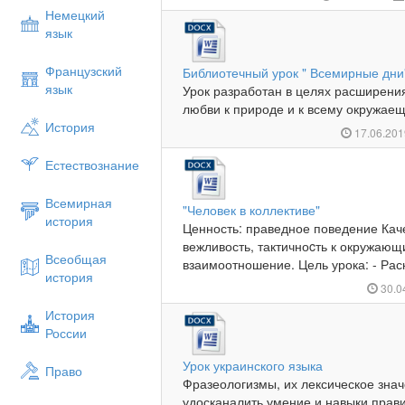
Немецкий
язык
Французский
Библиотечный урок " Всемирные дни
язык
Урок разработан в целях расширения
любви к природе и к всему окружаещ
История
17.06.20
Естествознание
Всемирная
"Человек в коллективе"
история
Ценность: праведное поведение Кач
вежливость, тактичноcть к окружаю
Всеобщая
взаимоотношение. Цель урока: - Рас
история
30.0
История
России
Урок украинского языка
Право
Фразеологизмы, их лексическое зна
удосканалить умение и навыки прав