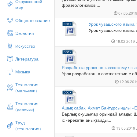
Окружающий
фразеологизмов....
мир
07.05.201
Обществознание
Урок чувашского языка 
Урок чувашского языка в
Экология
19.02.2019
Искусство
Литература
Разработка урока по казахскому язык
Музыка
Урок разработан в соответствии с о
12.06.20
Технология
(мальчики)
Технология
Ашық сабақ: Ахмет Байтұрсынұлы «Е
(девочки)
Барлық оқушылар орындай алады: Шы
іс -әрекетін анықтайды...
Труд
(технология)
13.05.2019