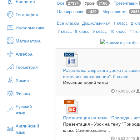
Биология
Все
Уроки
Презентации
27334
7166
Планирование
Мероприятия
1429
2956
География
Все классы
Дошкольникам
1 класс
2 кл
Информатика
7 класс
8 класс
9 класс
10 класс
11 к
Математика
Алгебра
Геометрия
Разработка открытого урока по само
источник вдохновения". 5 класс
Химия
Изучение новой темы
16.03.2020
Физика
Русский
язык
Презентация на тему: "Природа - ист
Презентация - Урок на тему "Природа
Английский
класс.Самопознание...
язык
16.03.2020