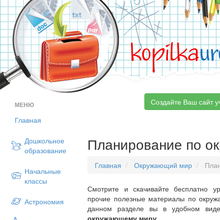
kopilka
ur
Создайте Ваш сайт у
МЕНЮ
Главная
Планирование по о
Дошкольное
образование
Главная
Окружающий мир
План
Начальные
классы
Смотрите и скачивайте бесплатно ур
прочие полезные материалы по окруж
Астрономия
данном разделе вы в удобном вид
окружающему миру
.