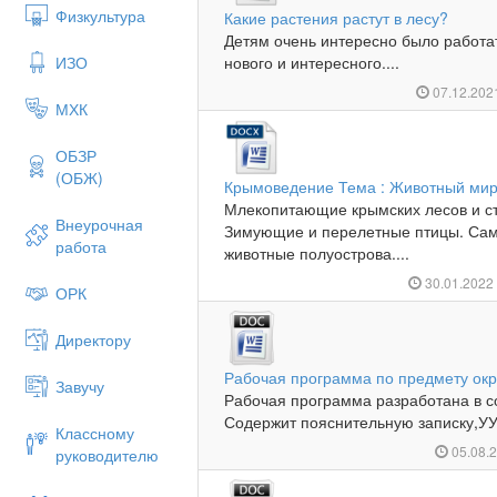
Физкультура
Какие растения растут в лесу?
Детям очень интересно было работат
ИЗО
нового и интересного....
07.12.20
МХК
ОБЗР
(ОБЖ)
Крымоведение Тема : Животный мир
Млекопитающие крымских лесов и с
Внеурочная
Зимующие и перелетные птицы. Сам
работа
животные полуострова....
30.01.202
ОРК
Директору
Рабочая программа по предмету ок
Завучу
Рабочая программа разработана в с
Содержит пояснительную записку,УУ
Классному
05.08.
руководителю