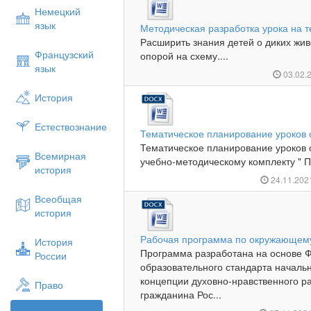
Немецкий
язык
Методическая разработка урока на т
Расширить знания детей о диких живо
Французский
опорой на схему....
язык
03.02.
История
Естествознание
Тематическое планирование уроков 
Тематическое планирование уроков 
Всемирная
учебно-методическому комплекту " П
история
24.11.20
Всеобщая
история
Рабочая программа по окружающему
История
Программа разработана на основе Ф
России
образовательного стандарта началь
концепции духовно-нравственного ра
Право
гражданина Рос...