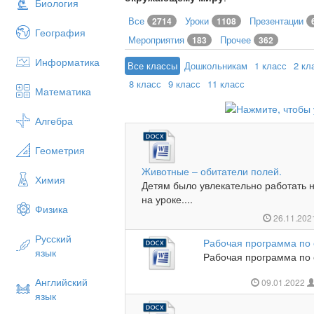
Биология
Все
Уроки
Презентации
2714
1108
География
Мероприятия
Прочее
183
362
Информатика
Все классы
Дошкольникам
1 класс
2 кл
8 класс
9 класс
11 класс
Математика
Алгебра
Геометрия
Животные – обитатели полей.
Химия
Детям было увлекательно работать н
на уроке....
Физика
26.11.20
Русский
Рабочая программа по
язык
Рабочая программа по 
Английский
09.01.2022
язык