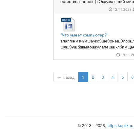
естествознание» («Окружающий мир»
12.11.2023
"Что умеет компьютер?"
влапгкнмвчьмшауко9ше9рнещ9лорш
шлш9ущбдвыаошкулапешщклбпмщьб
19.11.
← Назад
1
2
3
4
5
6
© 2013 - 2026,
https:kopilkau