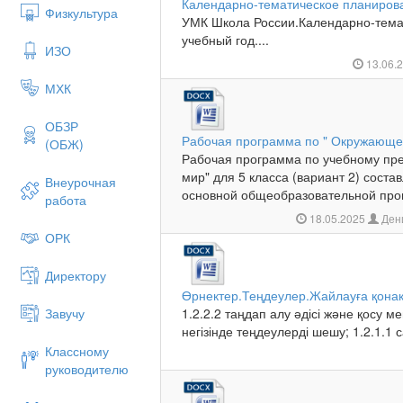
Календарно-тематическое планиров
Физкультура
УМК Школа России.Календарно-тема
учебный год....
ИЗО
13.06.
МХК
ОБЗР
Рабочая программа по " Окружающем
(ОБЖ)
Рабочая программа по учебному пр
мир" для 5 класса (вариант 2) сост
Внеурочная
основной общеобразовательной пр
работа
18.05.2025
Ден
ОРК
Директору
Өрнектер.Теңдеулер.Жайлауға қона
Завучу
1.2.2.2 таңдап алу әдісі және қосу
негізінде теңдеулерді шешу; 1.2.1.1 с
Классному
руководителю