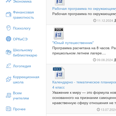
Экономика
Рабочая программа по окружающему
Финансовая
Рабочая программа по окружающему 
грамотность
11.12.2024
Психологу
ОРКиСЭ
"Юный путешественник"
Программа расчитана на 8 часов. Р
Школьному
пришкольном летнем лагере....
библиотекарю
09.08.2024
Логопедия
Коррекционная
школа
Календарно - тематическое планир
4 класс
Уважение к миру — это формула но
Всем
основанного на признании самоценн
учителям
нравственную сферу отношения не тол
Прочее
13.07.202