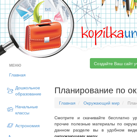
kopilka
ur
Создайте Ваш сайт у
МЕНЮ
Главная
Планирование по о
Дошкольное
образование
Главная
Окружающий мир
План
Начальные
классы
Смотрите и скачивайте бесплатно ур
прочие полезные материалы по окруж
Астрономия
данном разделе вы в удобном вид
окружающему миру
.