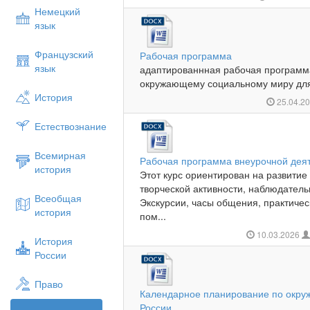
Немецкий
язык
Французский
Рабочая программа
язык
адаптированнная рабочая программ
окружающему социальному миру для 
История
25.04.2
Естествознание
Всемирная
Рабочая программа внеурочной деят
история
Этот курс ориентирован на развити
творческой активности, наблюдатель
Всеобщая
Экскурсии, часы общения, практическ
история
пом...
10.03.2026
История
России
Право
Календарное планирование по окру
России.