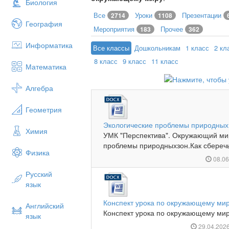
Биология
Все
Уроки
Презентации
2714
1108
География
Мероприятия
Прочее
183
362
Информатика
Все классы
Дошкольникам
1 класс
2 кл
8 класс
9 класс
11 класс
Математика
Алгебра
Геометрия
Экологические проблемы природных з
Химия
УМК "Перспектива". Окружающий мир
проблемы природныхзон.Как сберечь 
Физика
08.0
Русский
язык
Конспект урока по окружающему ми
Английский
Конспект урока по окружающему мир
язык
29.04.202