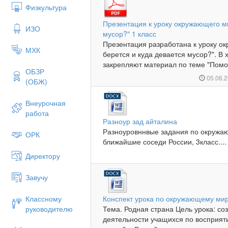
Физкультура
Презентация к уроку окружающего ми
ИЗО
мусор?" 1 класс
Презентация разработана к уроку о
МХК
берется и куда девается мусор?". В
закрепляют материал по теме "Помощ
ОБЗР
05.06.
(ОБЖ)
Внеурочная
работа
Разноур зад айталина
Разноуровннвые задания по окружа
ОРК
ближайшие соседи России, 3класс....
Директору
Завучу
Классному
Конспект урока по окружающему ми
руководителю
Тема. Родная страна Цель урока: со
деятельности учащихся по восприя