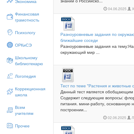
знаний о Российско...
Экономика
04.06.2025
Х
Финансовая
грамотность
Психологу
Разноуровневые задания по окружа
ближайшие соседи
ОРКиСЭ
Разноуровневые задания на тему:На
окружающий мир ...
Школьному
библиотекарю
Логопедия
Тест по теме "Растения и животные 
Коррекционная
Данный тест является обобщающим п
школа
Содержит следующие вопросы: флор
питания. мини-работу, основанную 
Всем
построении...
учителям
02.06.2025
Л
Прочее