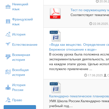
20.06.
Немецкий
язык
Тест по окружающему м
Соответствует тематиче
Французский
язык
22.06.2025
История
Естествознание
«Вода как вещество. Определение св
Бережное отношение к воде»
В основу урока была положена иссл
Всемирная
экспериментальная деятельность, э
история
на каждом этапе урока. Целью испо
послужило привлечение ...
Всеобщая
история
17.06.2025
С
История
России
Календарно-тематическое планиров
Право
УМК Школа России.Календарно-тема
учебный год....