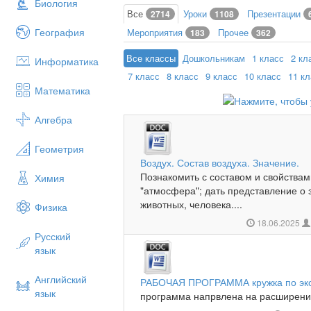
Биология
Все
Уроки
Презентации
2714
1108
География
Мероприятия
Прочее
183
362
Все классы
Дошкольникам
1 класс
2 кл
Информатика
7 класс
8 класс
9 класс
10 класс
11 к
Математика
Алгебра
Геометрия
Воздух. Состав воздуха. Значение.
Познакомить с составом и свойствам
Химия
"атмосфера"; дать представление о 
животных, человека....
Физика
18.06.2025
Русский
язык
Английский
РАБОЧАЯ ПРОГРАММА кружка по эко
язык
программа напрвлена на расширени