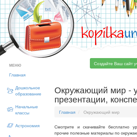
kopilka
ur
Создайте Ваш сайт у
МЕНЮ
Главная
Окружающий мир - у
Дошкольное
образование
презентации, консп
Начальные
Главная
Окружающий мир
классы
Астрономия
Смотрите и скачивайте бесплатно ур
прочие полезные материалы по окружаю