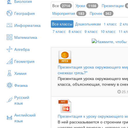
Биология
Все
Уроки
Презентации
2714
1108
География
Мероприятия
Прочее
183
362
Все классы
Дошкольникам
1 класс
2 кл
Информатика
7 класс
8 класс
9 класс
10 класс
11 к
Математика
Алгебра
Геометрия
Презентация урока окружающего мира
снежках грязь?"
Химия
Презентация урока окружающего мир
класса, объясняющая, почему в снежк
Физика
25.
Русский
язык
Английский
Презентация к уроку окружающего ми
язык
В ней рассказывается о строении гри
царство живой природы, которое не о