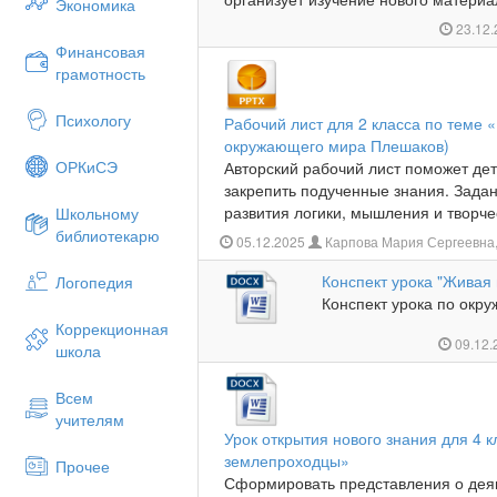
Экономика
23.12
Финансовая
грамотность
Психологу
Рабочий лист для 2 класса по теме 
окружающего мира Плешаков)
ОРКиСЭ
Авторский рабочий лист поможет детя
закрепить подученные знания. Зада
развития логики, мышления и творчес
Школьному
библиотекарю
05.12.2025
Карпова Мария Сергеевна
Конспект урока "Живая
Логопедия
Конспект урока по окру
Коррекционная
09.12
школа
Всем
учителям
Урок открытия нового знания для 4 
землепроходцы»
Прочее
Сформировать представления о дея