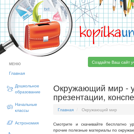
kopilka
ur
Создайте Ваш сайт у
МЕНЮ
Главная
Окружающий мир - у
Дошкольное
образование
презентации, консп
Начальные
Главная
Окружающий мир
классы
Астрономия
Смотрите и скачивайте бесплатно ур
прочие полезные материалы по окружаю