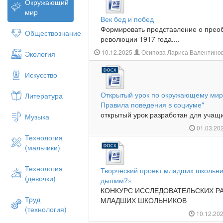
Окружающий
мир
Век бед и побед
Формировать представление о преоб
Обществознание
революции 1917 года....
10.12.2025
Осипова Лариса Валентино
Экология
Искусство
Открытый урок по окружающему мир
Литература
Правила поведения в социуме"
открытый урок разработан для учащих
Музыка
01.03.20
Технология
(мальчики)
Технология
Творческий проект младших школьн
(девочки)
дышим?»
КОНКУРС ИССЛЕДОВАТЕЛЬСКИХ Р
Труд
МЛАДШИХ ШКОЛЬНИКОВ
(технология)
10.12.20