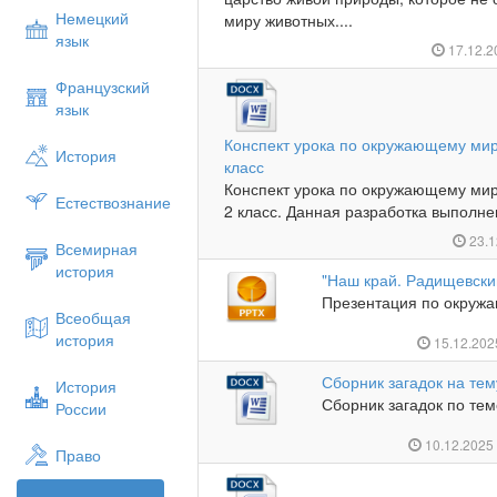
Немецкий
миру животных....
язык
17.12.
Французский
язык
Конспект урока по окружающему миру
История
класс
Конспект урока по окружающему миру
Естествознание
2 класс. Данная разработка выполне
23.1
Всемирная
история
"Наш край. Радищевски
Презентация по окружа
Всеобщая
история
15.12.20
Сборник загадок на тем
История
Сборник загадок по те
России
10.12.202
Право