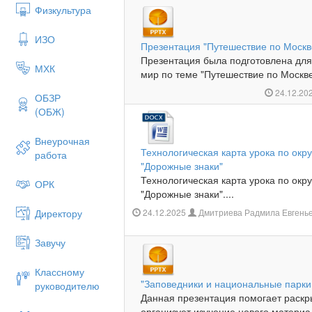
Физкультура
ИЗО
Презентация "Путешествие по Москв
Презентация была подготовлена дл
МХК
мир по теме "Путешествие по Москве"
24.12.20
ОБЗР
(ОБЖ)
Внеурочная
Технологическая карта урока по окр
работа
"Дорожные знаки"
Технологическая карта урока по окр
ОРК
"Дорожные знаки"....
Директору
24.12.2025
Дмитриева Радмила Евгенье
Завучу
Классному
"Заповедники и национальные парки
руководителю
Данная презентация помогает раскр
организует изучение нового материал