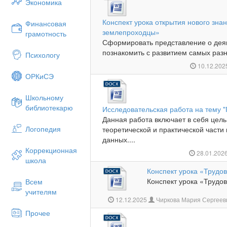
Экономика
Конспект урока открытия нового зна
Финансовая
землепроходцы»
грамотность
Сформировать представление о деян
познакомить с развитием самых разн
Психологу
10.12.20
ОРКиСЭ
Школьному
библиотекарю
Исследовательская работа на тему "
Данная работа включает в себя цель,
Логопедия
теоретической и практической части
данных....
Коррекционная
28.01.202
школа
Конспект урока «Трудо
Конспект урока «Трудов
Всем
учителям
12.12.2025
Чиркова Мария Сергеев
Прочее