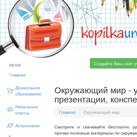
kopilka
ur
Создайте Ваш сайт у
МЕНЮ
Главная
Окружающий мир - у
Дошкольное
образование
презентации, консп
Начальные
Главная
Окружающий мир
классы
Астрономия
Смотрите и скачивайте бесплатно ур
прочие полезные материалы по окружаю