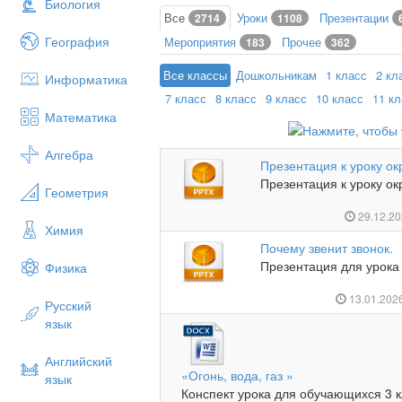
Биология
Все
Уроки
Презентации
2714
1108
География
Мероприятия
Прочее
183
362
Все классы
Дошкольникам
1 класс
2 кл
Информатика
7 класс
8 класс
9 класс
10 класс
11 к
Математика
Алгебра
Презентация к уроку о
Презентация к уроку ок
Геометрия
29.12.2
Химия
Почему звенит звонок.
Презентация для урока 
Физика
13.01.202
Русский
язык
Английский
«Огонь, вода, газ »
язык
Конспект урока для обучающихся 3 к