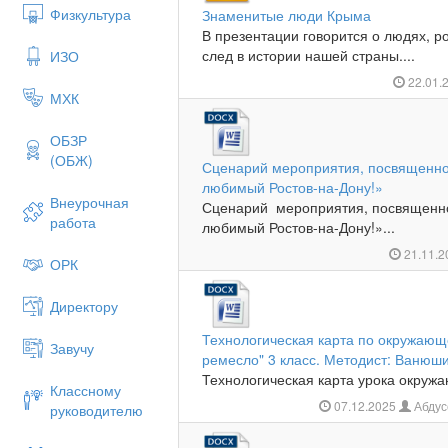
Физкультура
Знаменитые люди Крыма
В презентации говорится о людях, р
след в истории нашей страны....
ИЗО
22.01.
МХК
ОБЗР
(ОБЖ)
Сценарий мероприятия, посвященног
любимый Ростов-на-Дону!»
Внеурочная
Сценарий мероприятия, посвященно
работа
любимый Ростов-на-Дону!»...
21.11.
ОРК
Директору
Технологическая карта по окружающ
Завучу
ремесло" 3 класс. Методист: Ванюши
Технологическая карта урока окружа
Классному
07.12.2025
Абдус
руководителю