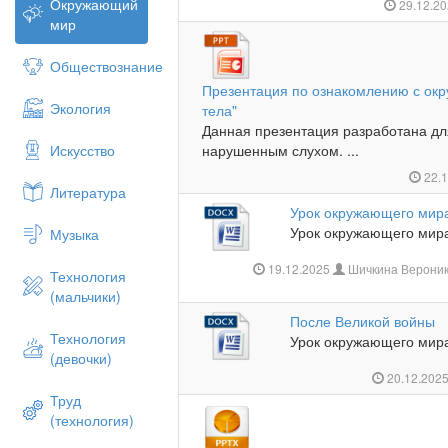
Окружающий
29.12.2
мир
Обществознание
Презентация по ознакомлению с ок
Экология
тела"
Данная презентация разработана дл
Искусство
нарушенным слухом. ...
22.
Литература
Урок окружающего мира
Урок окружающего мира 
Музыка
19.12.2025
Шичкина Вероник
Технология
(мальчики)
После Великой войны
Технология
Урок окружающего мира
(девочки)
20.12.202
Труд
(технология)