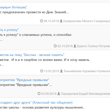
 жарқын болашақ"
с предназначен провести ко Дню Знаний...
08.10.2019
Ешмұханова Айнагүл Сандишқы
ть к успеху"
ть к успеху" о слагаемых успеха, о способах
..
22.10.2019
Бурнос Галина Петров
етов на тему "Беслан - вечная память"
етов И я.и я скорблю со всеми вами, И я хочу зажечь
...
13.02.2019
Тынымбаева Нуржамал Нугмано
оприятие "Вредные привычки"
оприятие "Вредные привычки"...
23.09.2019
Паридалаев Бадай Магомедалиев
оздают друг друга" (Классный час общения)
нство школы - основа развития культуры мышления,