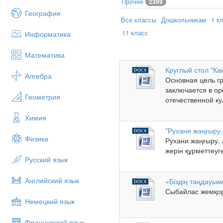
Прочее
2399
География
Все классы
Дошкольникам
1 к
11 класс
Информатика
Математика
Круглый стол "Ка
Алгебра
Основная цель гр
заключается в о
Геометрия
отечественной ку
Химия
"Рухани жаңғыру.
Физика
Рухани жаңғыру.
жерін құрметтеуге
Русский язык
Английский язык
«Біздің таңдауы
Сыбайлас жемқор
Немецкий язык
Французский язык