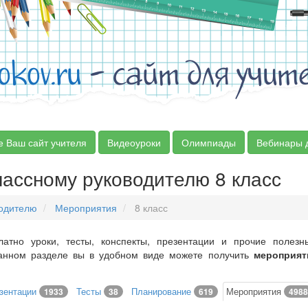
okov.ru
- сайт для учит
е Ваш сайт учителя
Видеоуроки
Олимпиады
Вебинары 
ассному руководителю 8 класс
водителю
Мероприятия
8 класс
латно уроки, тесты, конспекты, презентации и прочие полез
данном разделе вы в удобном виде можете получить
мероприят
зентации
Тесты
Планирование
Мероприятия
1933
38
619
4988