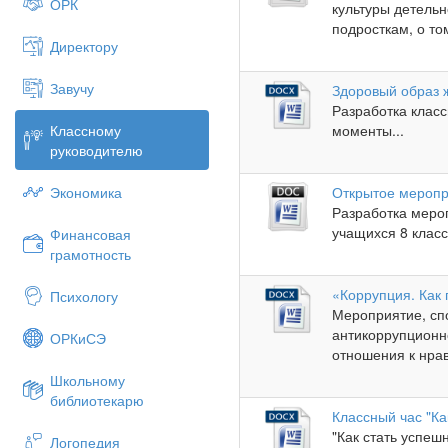
ОРК
культуры детельн
подросткам, о том
Директору
Завучу
Здоровый образ 
Разработка класс
Классному
моменты...
руководителю
Экономика
Открытое меропр
Разработка меро
учащихся 8 класса
Финансовая
грамотность
«Коррупция. Как
Психологу
Мероприятие, с
антикоррупционн
ОРКиСЭ
отношения к нра
Школьному
библиотекарю
Классный час "Ка
"Как стать успешн
Логопедия