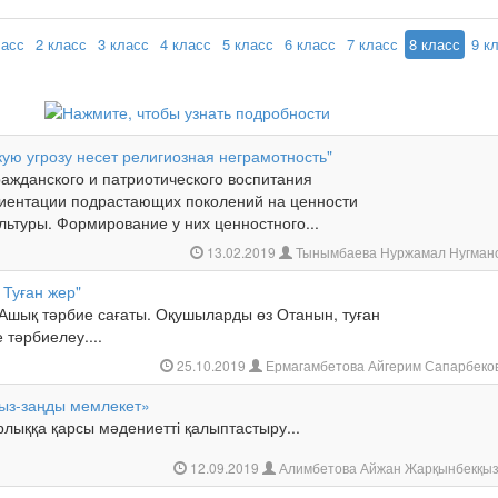
ласс
2 класс
3 класс
4 класс
5 класс
6 класс
7 класс
8 класс
9 к
кую угрозу несет религиозная неграмотность"
ажданского и патриотического воспитания
риентации подрастающих поколений на ценности
льтуры. Формирование у них ценностного...
13.02.2019
Тынымбаева Нуржамал Нугман
 Туған жер"
 Ашық тәрбие сағаты. Оқушыларды өз Отанын, туған
 тәрбиелеу....
25.10.2019
Ермагамбетова Айгерим Сапарбеко
мыз-заңды мемлекет»
лыққа қарсы мәдениетті қалыптастыру...
12.09.2019
Алимбетова Айжан Жарқынбекқы