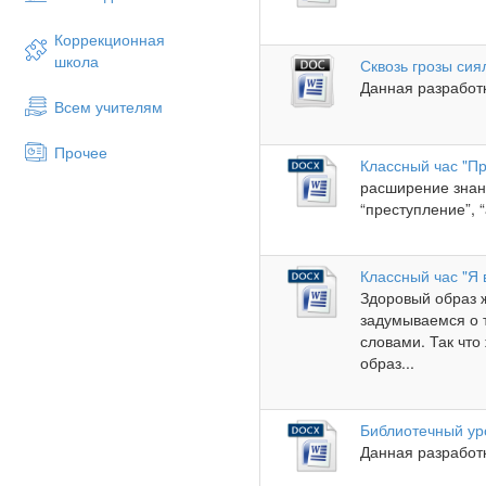
Коррекционная
школа
Сквозь грозы си
Данная разработ
Всем учителям
Прочее
Классный час "П
расширение знани
“преступление”, 
Классный час "Я 
Здоровый образ ж
задумываемся о т
словами. Так что
образ...
Библиотечный уро
Данная разработк