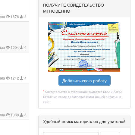
ПОЛУЧИТЕ СВИДЕТЕЛЬСТВО
МГНОВЕННО
вна
1676
8
наа
1004
4
вна
1242
4
Добавить свою работу
*
Свидетельство о публикации выдается БЕСПЛАТНО,
СРАЗУ же после добавления Вами Вашей работы на
сайт
вна
1088
5
Удобный поиск материалов для учителей