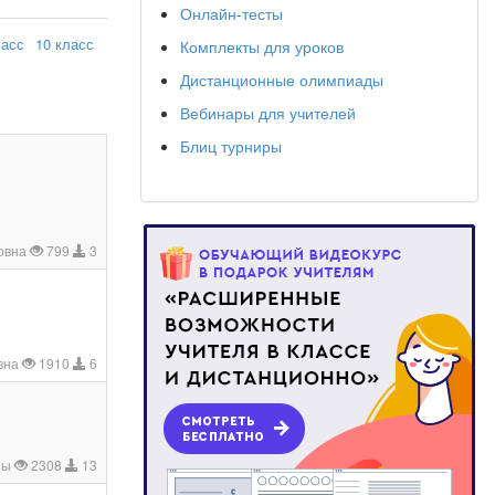
Онлайн-тесты
ласс
10 класс
Комплекты для уроков
Дистанционные олимпиады
Вебинары для учителей
Блиц турниры
овна
799
3
вна
1910
6
зы
2308
13