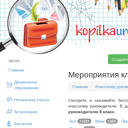
kopilka
ur
Создайт
МЕНЮ
Главная
Мероприятия кл
Дошкольное
Главная
Классному руко
образование
Начальные классы
Смотрите и скачивайте бесп
классному руководителю. В 
Астрономия
руководителю 8 класс
.
Все
Уроки
Пре
11331
1354
Биология