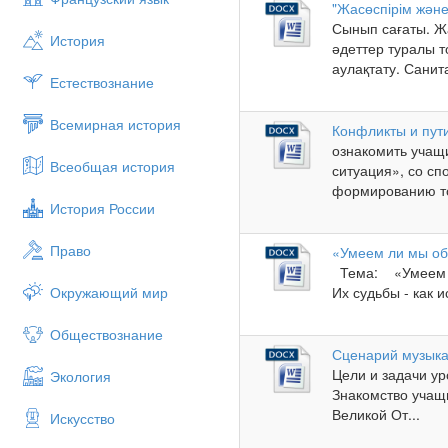
"Жасөспірім жән
Сынып сағаты. Жа
История
әдеттер туралы 
аулақтату. Санита
Естествознание
Всемирная история
Конфликты и пут
ознакомить учащ
Всеобщая история
ситуация», со с
формированию то
История России
Право
«Умеем ли мы об
Тема: «Умеем л
Окружающий мир
Их судьбы - как и
Обществознание
Сценарий музыка
Цели и задачи ур
Экология
Знакомство учащ
Великой От...
Искусство