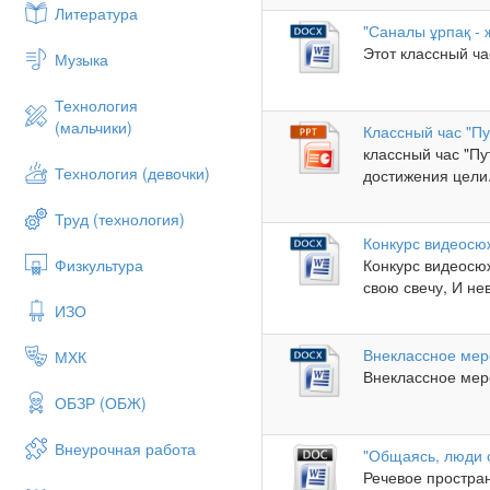
Литература
"Саналы ұрпақ -
Этот классный ча
Музыка
Технология
(мальчики)
Классный час "Пу
классный час "Пу
Технология (девочки)
достижения цели.
Труд (технология)
Конкурс видеосюж
Физкультура
Конкурс видеосюж
свою свечу, И нев
ИЗО
Внеклассное мер
МХК
Внеклассное мер
ОБЗР (ОБЖ)
Внеурочная работа
"Общаясь, люди с
Речевое простра