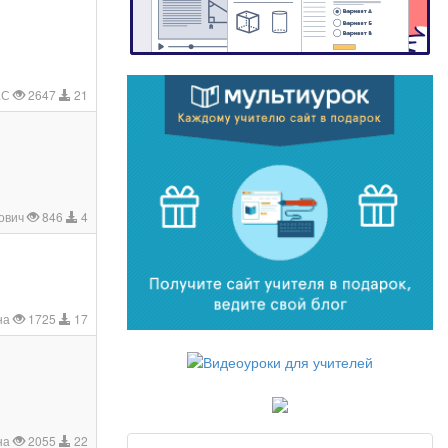
.С
2647
21
ович
846
4
на
1725
17
на
2055
22