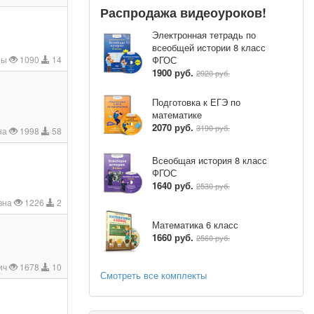
Распродажа видеоуроков!
Электронная тетрадь по
всеобщей истории 8 класс
ФГОС
зы
1090
14
1900 руб.
2920 руб.
Подготовка к ЕГЭ по
математике
2070 руб.
3190 руб.
на
1998
58
Всеобщая история 8 класс
ФГОС
1640 руб.
2530 руб.
вна
1226
2
Математика 6 класс
1660 руб.
2560 руб.
ич
1678
10
Смотреть все комплекты