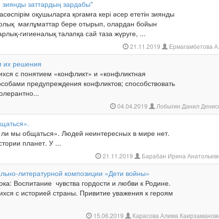
е зиянды заттардың зардабы"
сөспірім оқушыларға қоғамға кері әсер ететін зиянды
толық мағлұматтар бере отырып, олардан бойын
рлық-гигиеналық талапқа сай таза жүруге, ...
21.11.2019
Ермагамбетова А
и их решения
ихся с понятием «конфликт» и «конфликтная
пособами предупреждения конфликтов; способствовать
лерантно...
04.04.2019
Лобыгин Данил Денис
щаться».
и мы общаться». Людей неинтересных в мире нет.
стории планет. У ...
21.11.2019
Барабан Ирина Анатольев
льно-литературной композиции «Дети войны»
ока: Воспитание чувства гордости и любви к Родине.
ихся с историей страны. Привитие уважения к героям
15.06.2019
Карасова Алима Каирзаманов