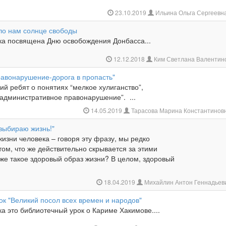
23.10.2019
Ильина Ольга Сергеевн
яло нам солнце свободы
ка посвящена Дню освобождения Донбасса...
12.12.2018
Ким Светлана Валентин
равонарушение-дорога в пропасть"
й ребят о понятиях “мелкое хулиганство”,
“административное правонарушение”. ...
14.05.2019
Тарасова Марина Константинов
выбираю жизнь!"
изни человека – говоря эту фразу, мы редко
ом, что же действительно скрывается за этими
 же такое здоровый образ жизни? В целом, здоровый
18.04.2019
Михайлин Антон Геннадьев
к "Великий посол всех времен и народов"
а это библиотечный урок о Кариме Хакимове....