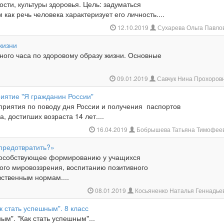
ости, культуры здоровья. Цель: задуматься
 как речь человека характеризует его личность....
12.10.2019
Сухарева Ольга Павло
жизни
ного часа по здоровому образу жизни. Основные
09.01.2019
Савчук Нина Прохоров
иятие "Я гражданин России"
приятия по поводу дня России и получения паспортов
, достигших возраста 14 лет....
16.04.2019
Бобрышева Татьяна Тимофее
 предотвратить?»
пособствующее формированию у учащихся
ого мировоззрения, воспитанию позитивного
вственным нормам....
08.01.2019
Косьяненко Наталья Геннадье
к стать успешным". 8 класс
ым". "Как стать успешным"...