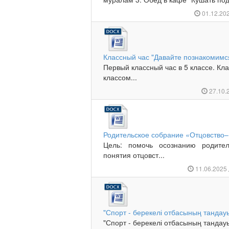
01.12.20
Классный час "Давайте познакомимс
Первый классный час в 5 классе. Кл
классом...
27.10.
Родительское собрание «Отцовство–
Цель: помочь осознанию родите
понятия отцовст...
11.06.2025
"Спорт - берекелі отбасының танда
"Спорт - берекелі отбасының тандау