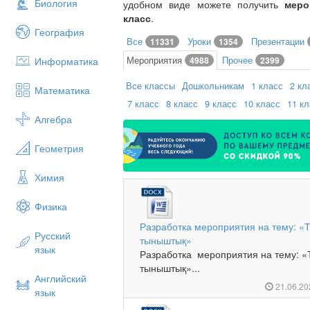
Биология
удобном виде можете получить
меро
класс
.
География
Все
Уроки
Презентации
11331
1354
Мероприятия
Прочее
Информатика
4988
2399
Все классы
Дошкольникам
1 класс
2 кл
Математика
7 класс
8 класс
9 класс
10 класс
11 к
Алгебра
Геометрия
Химия
Физика
Разработка мероприятия на тему: «Тір
Русский
тыныштық»
язык
Разработка мероприятия на тему: «Тір
тыныштық»...
Английский
21.06.2
язык