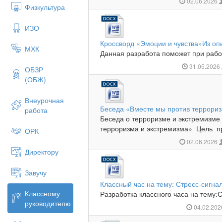
02.06.2026
Физкультура
ИЗО
Кроссворд «Эмоции и чувства»Из оп
МХК
Данная разработа поможет при работ
31.05.2026
ОБЗР
(ОБЖ)
Внеурочная
Беседа «Вместе мы против террориз
работа
Беседа о терроризме и экстремизме
терроризма и экстремизма» Цель пр
ОРК
02.06.2026
Директору
Завучу
Классный час на тему: Стресс-сигна
Классному
Разработка классного часа на тему:С
руководителю
04.02.20