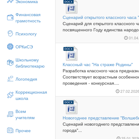
Экономика
Финансовая
Сценарий открытого классного часа 
грамотность
Сценарий для открытого классного ч
посвященного Году единства народов
Психологу
01.04
ОРКиСЭ
Школьному
Классный час "На страже Родины"
библиотекарю
Разработка классного часа предназн
Соответствует возрастным особенно
Логопедия
проведения - конкурсная....
27.02.202
Коррекционная
школа
Всем
учителям
Новогоднее представление "Волшебн
Сценарий новогоднего представлен
города"...
Прочее
25.01.20