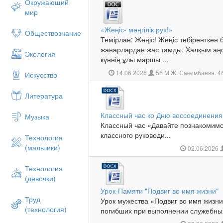
Окружающий
мир
«Жеңіс- мәңгілік рух!»
Обществознание
Темірлан: Жеңіс! Жеңіс тебіренткен
жанарлардан жас тамды. Халқым аңсап
Экология
күннің ұлы маршы ...
14.06.2026
5б М.Ж. Сағымбаева. 4
Искусство
Литература
Классный час ко Дню воссоединения
Музыка
Классный час «Давайте познакоми
классного руководи...
Технология
(мальчики)
02.06.2026
Технология
(девочки)
Урок-Памяти "Подвиг во имя жизни"
Труд
Урок мужества «Подвиг во имя жизн
(технология)
погибших при выполнении служебных