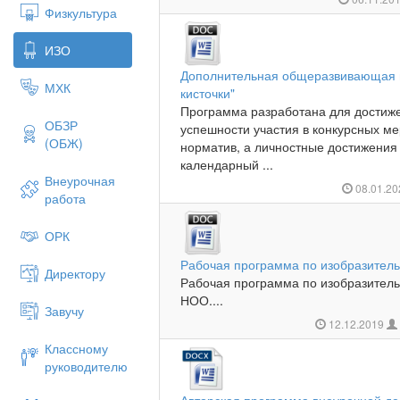
Физкультура
ИЗО
Дополнительная общеразвивающая 
МХК
кисточки"
Программа разработана для достиже
ОБЗР
успешности участия в конкурсных ме
(ОБЖ)
норматив, а личностные достижения
календарный ...
Внеурочная
08.01.2
работа
ОРК
Рабочая программа по изобразитель
Директору
Рабочая программа по изобразитель
НОО....
Завучу
12.12.2019
Классному
руководителю