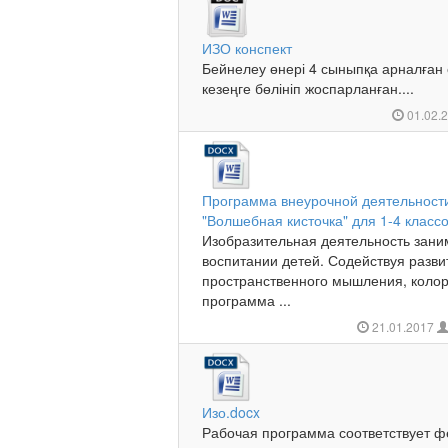
ИЗО конспект
Бейнелеу өнері 4 сыныпқа арналған 
кезеңге бөлініп жоспарланған....
01.02.
Программа внеурочной деятельности
"Волшебная кисточка" для 1-4 класс
Изобразительная деятельность заним
воспитании детей. Содействуя разв
пространственного мышления, колор
программа ...
21.01.2017
Изо.docx
Рабочая программа соответствует 