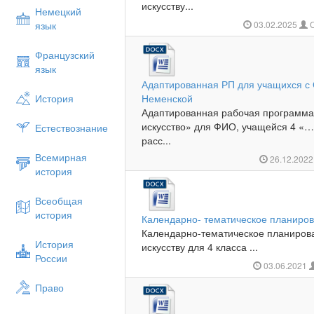
искусству...
Немецкий
язык
03.02.2025
С
Французский
язык
Адаптированная РП для учащихся 
История
Неменской
Адаптированная рабочая программа
искусство» для ФИО, учащейся 4 
Естествознание
расс...
Всемирная
26.12.202
история
Всеобщая
история
Календарно- тематическое планиров
Календарно-тематическое планиров
История
искусству для 4 класса ...
России
03.06.2021
Право