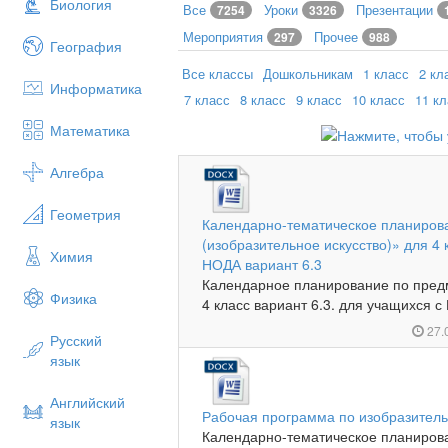
Биология
Все
Уроки
Презентации
7254
3326
Мероприятия
Прочее
297
988
География
Все классы
Дошкольникам
1 класс
2 кл
Информатика
7 класс
8 класс
9 класс
10 класс
11 к
Математика
Алгебра
Геометрия
Календарно-тематическое планиров
(изобразительное искусство)» для 
Химия
НОДА вариант 6.3
Календарное планирование по предм
Физика
4 класс вариант 6.3. для учащихся с
27.
Русский
язык
Английский
Рабочая программа по изобразитель
язык
Календарно-тематическое планиров