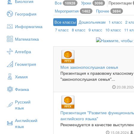
Биология
Все
Уроки
Презентации
10928
3098
Мероприятия
Прочее
1462
3694
География
Все классы
Дошкольникам
1 класс
2 кл
Информатика
7 класс
8 класс
9 класс
10 класс
11 к
Математика
Алгебра
Геометрия
Моя законопослушная семья
Презентация к правовому классному 
Химия
"законопослушная семья"...
20.08.20
Физика
Русский
язык
Презентация "Развитие функциональ
английского языка"
Английский
Рекомендуется в качестве выступлени
язык
15.08.2024