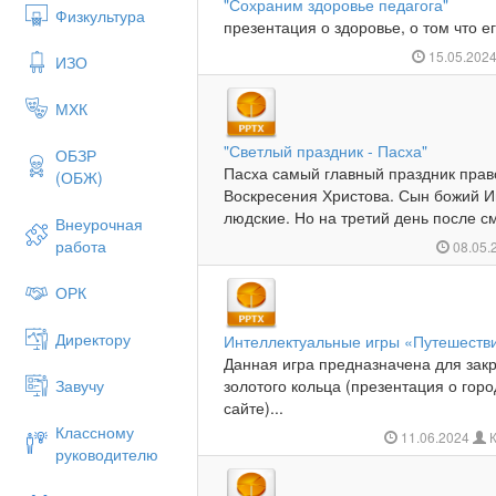
"Сохраним здоровье педагога"
Физкультура
презентация о здоровье, о том что ег
15.05.202
ИЗО
МХК
"Светлый праздник - Пасха"
ОБЗР
Пасха самый главный праздник прав
(ОБЖ)
Воскресения Христова. Сын божий Ии
людские. Но на третий день после см
Внеурочная
работа
08.05.
ОРК
Директору
Интеллектуальные игры «Путешестви
Данная игра предназначена для зак
Завучу
золотого кольца (презентация о гор
сайте)...
Классному
11.06.2024
К
руководителю