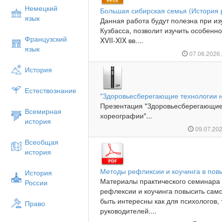
Немецкий
Большая сибирская семья (История 
язык
Данная работа будут полезна при из
Кузбасса, позволит изучить особенн
Французский
XVII-XIX вв....
язык
07.06.2026
История
Естествознание
"Здоровьесберегающие технологии н
Презентация "Здоровьесберегающие 
Всемирная
хореографии"...
история
09.07.20
Всеобщая
история
Методы рефликсии и коучинга в по
История
Материалы практического семинара 
России
рефлексии и коучинга повысить сам
быть интересны как для психологов, 
Право
руководителей....