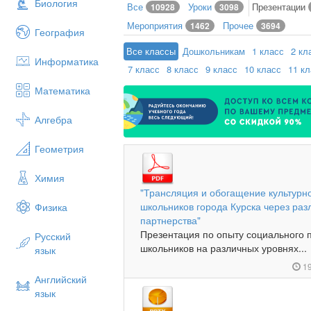
Биология
Все
Уроки
Презентации
10928
3098
Мероприятия
Прочее
1462
3694
География
Все классы
Дошкольникам
1 класс
2 кл
Информатика
7 класс
8 класс
9 класс
10 класс
11 к
Математика
Алгебра
Геометрия
Химия
"Трансляция и обогащение культурн
школьников города Курска через ра
Физика
партнерства"
Презентация по опыту социального 
Русский
школьников на различных уровнях...
язык
19
Английский
язык