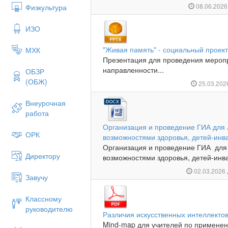
08.06.202
Физкультура
ИЗО
"Живая память" - социальный проек
МХК
Презентация для проведения меропр
направленности...
ОБЗР
(ОБЖ)
25.03.20
Внеурочная
работа
Организация и проведение ГИА для 
ОРК
возможностями здоровья, детей-инв
Организация и проведение ГИА для
Директору
возможностями здоровья, детей-инва
02.03.2026
Завучу
Классному
руководителю
Различия искусственных интеллекто
Mind-map для учителей по примене