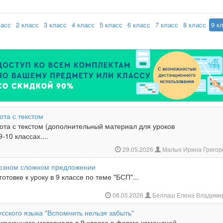
ласс
2 класс
3 класс
4 класс
5 класс
6 класс
7 класс
8 класс
9 к
ота с текстом
ота с текстом (дополнительный материал для уроков
9-10 классах....
29.05.2026
Малых Ирина Григор
юзном сложном предложении
отовке к уроку в 9 классе по теме "БСП"...
08.05.2026
Беллаш Елена Владими
усского языка "Вспомнить нельзя забыть"
изученного материала в 9 классе в форме командной