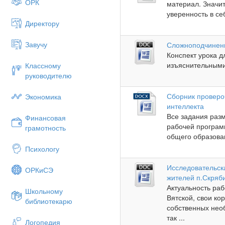
ОРК
материал. Значи
уверенность в се
Директору
Завучу
Сложноподчинен
Конспект урока д
изъяснительными"
Классному
руководителю
Сборник проверо
Экономика
интеллекта
Все задания раз
Финансовая
рабочей програм
грамотность
общего образова
Психологу
Исследовательск
ОРКиСЭ
жителей п.Скряб
Актуальность ра
Школьному
Вятской, свои ко
библиотекарю
собственных необ
так ...
Логопедия