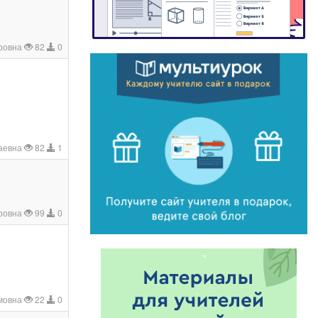
оровна
82
0
аевна
82
1
ровна
99
0
мовна
22
0