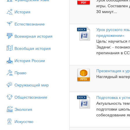
игры. Составлен 
30 минут...
История
Естествознание
Урок русского яз
предложении»
Всемирная история
Цель: научиться
Задачи: - познак
Всеобщая история
препинания в ССП;
История России
Презентация к у
Право
Наглядный матери
Окружающий мир
Обществознание
Подготовка к уст
Актуальность те
подготовки школь
Экология
собеседование я
Искусство