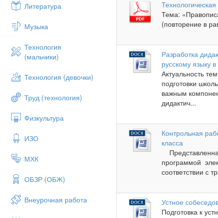
Технологическая
Литература
Тема: «Правописа
(повторение в рам
Музыка
Технология
Разработка дидак
(мальчики)
русскому языку в
Актуальность те
Технология (девочки)
подготовки школь
важным компонен
Труд (технология)
дидактич...
Физкультура
Контрольная рабо
ИЗО
класса
Представленная 
МХК
программой элек
соответствии с т
ОБЗР (ОБЖ)
Внеурочная работа
Устное собеседов
Подготовка к ус