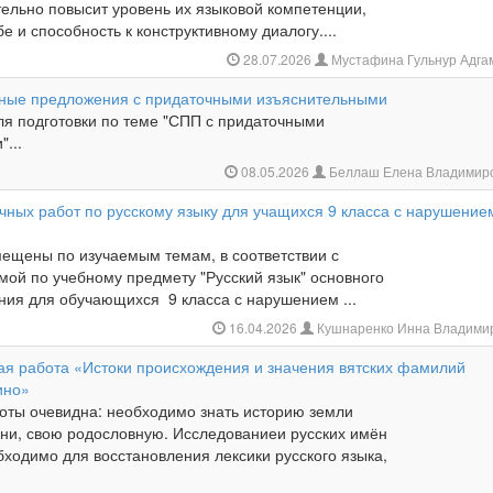
тельно повысит уровень их языковой компетенции,
бе и способность к конструктивному диалогу....
28.07.2026
Мустафина Гульнур Адга
ные предложения с придаточными изъяснительными
ля подготовки по теме "СПП с придаточными
...
08.05.2026
Беллаш Елена Владимир
чных работ по русскому языку для учащихся 9 класса с нарушение
мещены по изучаемым темам, в соответствии с
мой по учебному предмету "Русский язык" основного
ния для обучающихся 9 класса с нарушением ...
16.04.2026
Кушнаренко Инна Владими
ая работа «Истоки происхождения и значения вятских фамилий
ино»
боты очевидна: необходимо знать историю земли
рни, свою родословную. Исследованиеи русских имён
ходимо для восстановления лексики русского языка,