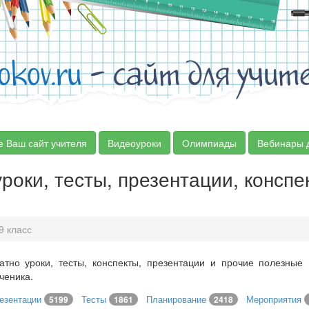
okov.ru
- сайт для учит
е Ваш сайт учителя
Видеоуроки
Олимпиады
Вебинары 
уроки, тесты, презентации, конспе
9 класс
атно уроки, тесты, конспекты, презентации и прочие полезные
ченика.
езентации
Тесты
Планирование
Мероприятия
5199
1861
2418