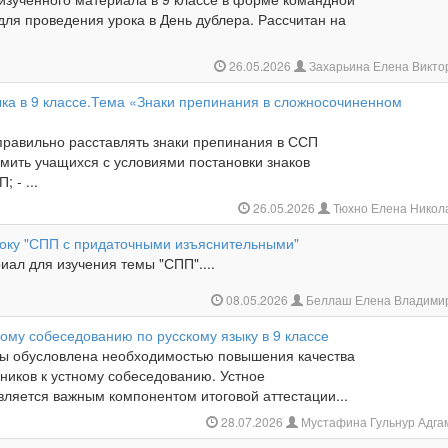
для проведения урока в День дублера. Рассчитан на
26.05.2026
Захарьина Елена Викт
ыка в 9 классе.Тема «Знаки препинания в сложносочиненном
 правильно расставлять знаки препинания в ССП
омить учащихся с условиями постановки знаков
 - ...
26.05.2026
Тюхно Елена Никол
року "СПП с придаточными изъяснительными"
ал для изучения темы "СПП"....
08.05.2026
Беллаш Елена Владими
ному собеседованию по русскому языку в 9 классе
мы обусловлена необходимостью повышения качества
ников к устному собеседованию. Устное
вляется важным компонентом итоговой аттестации...
28.07.2026
Мустафина Гульнур Адга