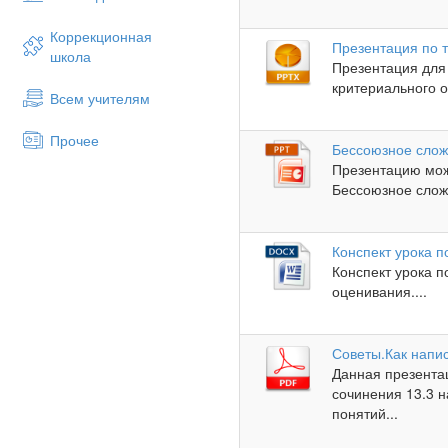
Коррекционная
Презентация по 
школа
Презентация для 
критериального о
Всем учителям
Прочее
Бессоюзное сло
Презентацию мож
Бессоюзное слож
Конспект урока п
Конспект урока п
оценивания....
Советы.Как напис
Данная презента
сочинения 13.3 н
понятий...