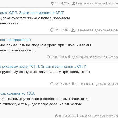
15.04.2026
Епифанова Тамара Никола
теме "СПП. Знаки препинания в СПП".
урока русского языка с использованием
ценивания....
12.05.2026
Савенкова Надежда Алексе
жное предложение
но применять на вводном уроке при изкчении темы"
ное предложение"...
07.05.2026
Дробицкая Валентина Никола
о русскому языку "СПП. Знаки препинания в СПП".
о русскому языку с использованием критериального
12.05.2026
Савенкова Надежда Алексе
ать сочинение 13.3.
ция знакомит учеников с особенностями написания
а этическую тему, дает определения этических
08.04.2026
Лыкова Наталья Михайл