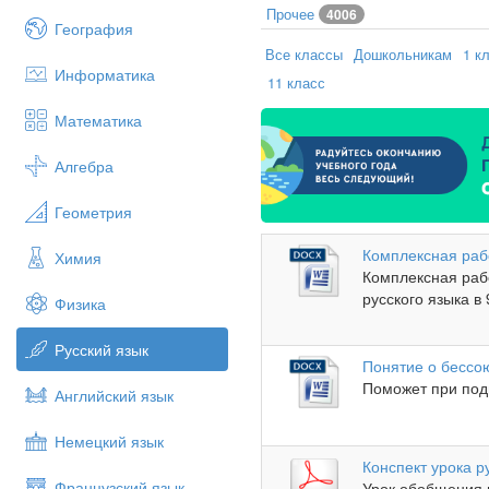
Прочее
4006
География
Все классы
Дошкольникам
1 к
Информатика
11 класс
Математика
Алгебра
Геометрия
Комплексная раб
Химия
Комплексная раб
русского языка в 
Физика
Русский язык
Понятие о бессо
Поможет при подг
Английский язык
Немецкий язык
Конспект урока р
Французский язык
Урок обобщения 