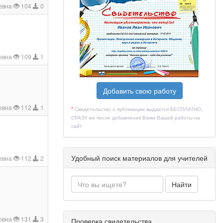
евна
104
0
евна
109
1
Добавить свою работу
евна
112
1
*
Свидетельство о публикации выдается БЕСПЛАТНО,
СРАЗУ же после добавления Вами Вашей работы на
сайт
Удобный поиск материалов для учителей
евна
112
2
Найти
овна
131
3
Проверка свидетельства