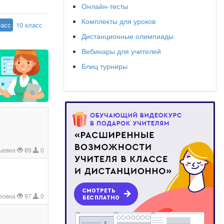
Онлайн-тесты
Комплекты для уроков
ласс
10 класс
Дистанционные олимпиады
Вебинары для учителей
Блиц турниры
ьевна
89
0
ровна
97
0