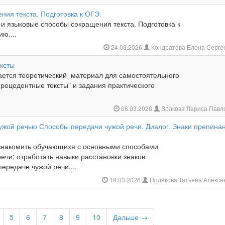
ия текста. Подготовка к ОГЭ.
и языковые способы сокращения текста. Подготовка к
ю....
24.03.2026
Кондратова Елена Серге
ксты
гается теоретический материал для самостоятельного
рецедентные тексты" и задания практического
06.03.2026
Волкова Лариса Павл
ужой речью Способы передачи чужой речи. Диалог. Знаки препина
знакомить обучающихя с основными способами
ечи; отработать навыки расстановки знаков
ередаче чужой речи....
19.03.2026
Полякова Татьяна Алекс
5
6
7
8
9
10
Дальше →