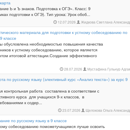
 карта
ние Ь и Ъ знаков. Подготовка к ОГЭ». Класс: 9
ках подготовки к ОГЭ). Тип урока: Урок обоб...
12.07.2026
Жидкова Светлана Александ
тического материала для подготовки к устному собеседованию по
 9 классе
мы обусловлена необходимостью повышения качества
ников к устному собеседованию, которое является
том итоговой аттестации.Создание эффективного
28.07.2026
Мустафина Гульнур Адга
та по русскому языку (элективный курс «Анализ текста») за курс 9
контрольная работа составлена в соответствии с
тивного курса для учащихся 9-х классов, в
ребованиями к содер...
23.07.2026
Щелокова Ольга Алексан
ание по русскому языку в 9 классе
тному собеседованию поможетучащимся лучше освоить