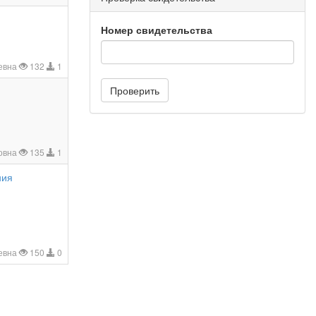
Номер свидетельства
евна
132
1
Проверить
овна
135
1
ния
еевна
150
0