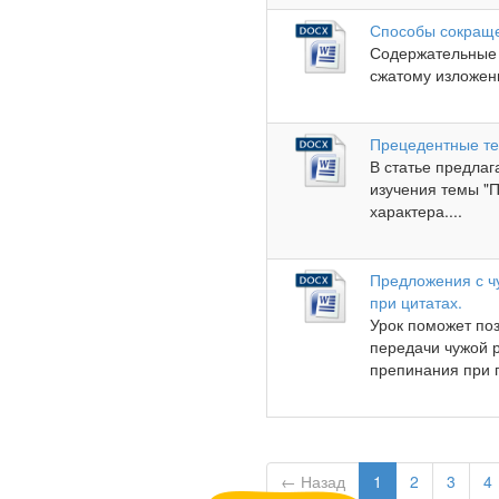
Способы сокращен
Содержательные 
сжатому изложени
Прецедентные те
В статье предла
изучения темы "П
характера....
Предложения с ч
при цитатах.
Урок поможет по
передачи чужой р
препинания при п
← Назад
1
2
3
4