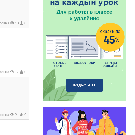
ровна
40
0
мовна
17
0
дровна
21
0