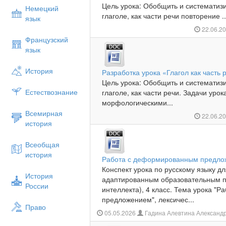
Цель урока: Обобщить и систематиз
Немецкий
глаголе, как части речи повторение ..
язык
22.06.2
Французский
язык
История
Разработка урока «Глагол как часть 
Цель урока: Обобщить и систематиз
Естествознание
глаголе, как части речи. Задачи уро
морфологическими...
Всемирная
22.06.2
история
Всеобщая
история
Работа с деформированным предло
Конспект урока по русскому языку д
История
адаптированным образовательным 
России
интеллекта), 4 класс. Тема урока "
предложением", лексичес...
Право
05.05.2026
Гадина Алевтина Александр