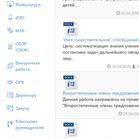
Физкультура
детей....
02.04.20
ИЗО
МХК
"Имя существительное" (обобщение
ОБЗР
Цель: систематизация знания учени
(ОБЖ)
постановка задач дальнейшего овла
закр...
Внеурочная
18.04.2026
Х
работа
ОРК
Второстепенные члены предложени
Директору
Данная работа направлена на прове
"Второстепенные члены предложения
Завучу
20.04.2
Классному
руководителю