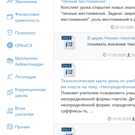
"Личные местоимения"
Экономика
Конспект урока открытия новых знан
"личные местоимения. Задачи: закр
Финансовая
местоимения", роль местоимений в р
грамотность
26.03.2026
Психологу
В цирке.Чтение стихотв
понимать значение текс
ОРКиСЭ
17.03.2026
Ту
Школьному
библиотекарю
Логопедия
Технологическая карта урока по уче
ем классе на тему «Неопределённа
Коррекционная
Поможет учителям познакомить учащ
школа
неопределенной формы глагола. Дет
неопределённой форме, определять 
Всем
суффиксы-ть, ...
учителям
15.03.2026
Прочее