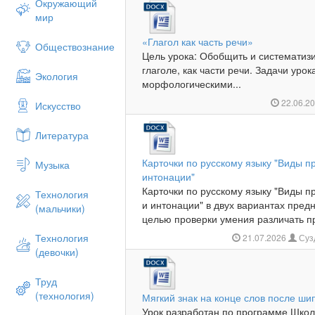
Окружающий
мир
«Глагол как часть речи»
Обществознание
Цель урока: Обобщить и систематиз
глаголе, как части речи. Задачи уро
Экология
морфологическими...
22.06.2
Искусство
Литература
Карточки по русскому языку "Виды 
Музыка
интонации"
Карточки по русскому языку "Виды 
Технология
и интонации" в двух вариантах пред
(мальчики)
целью проверки умения различать пр
Технология
21.07.2026
Суз
(девочки)
Труд
(технология)
Мягкий знак на конце слов после ши
Урок разработан по программе Школ