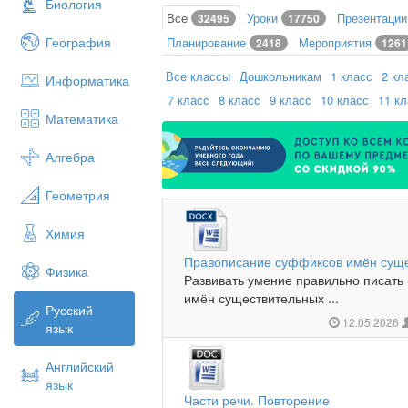
Биология
Все
Уроки
Презентаци
32495
17750
География
Планирование
Мероприятия
2418
1261
Все классы
Дошкольникам
1 класс
2 кл
Информатика
7 класс
8 класс
9 класс
10 класс
11 к
Математика
Алгебра
Геометрия
Химия
Правописание суффиксов имён суще
Физика
Развивать умение правильно писать
имён существительных ...
Русский
12.05.2026
язык
Английский
язык
Части речи. Повторение