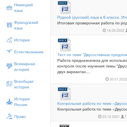
Немецкий
язык
Родной (русский) язык в 8 классе. И
Французский
Итоговая проверочная работа по родн
язык
16.05.2022
История
Естествознание
Тест по теме "Двусоставные предлож
Работа предназначена для использо
Всемирная
контроля после изучения темы "Двус
история
двух вариантах....
30.01.202
Всеобщая
история
История
Контрольная работа по теме «Двус
России
Контрольная работа по теме «Дву
Право
23.12.2021
Г