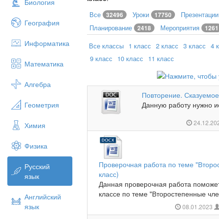
Биология
Все
Уроки
Презентаци
32496
17750
География
Планирование
Мероприятия
2418
1261
Информатика
Все классы
1 класс
2 класс
3 класс
4 
9 класс
10 класс
11 класс
Математика
Алгебра
Повторение. Сказуемо
Геометрия
Данную работу нужно ис
24.12.20
Химия
Физика
Проверочная работа по теме "Второ
Русский
класс)
язык
Данная проверочная работа поможет
классе по теме "Второстепенные чле
Английский
язык
08.01.2023