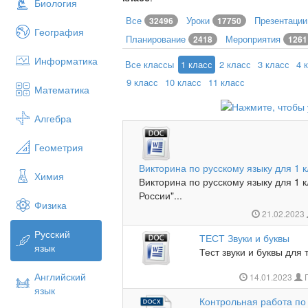
Биология
Все
Уроки
Презентаци
32496
17750
География
Планирование
Мероприятия
2418
1261
Информатика
Все классы
1 класс
2 класс
3 класс
4 
9 класс
10 класс
11 класс
Математика
Алгебра
Геометрия
Викторина по русскому языку для 1 
Химия
Викторина по русскому языку для 1 
России"...
Физика
21.02.2023
Русский
ТЕСТ Звуки и буквы
язык
Тест звуки и буквы для 
Английский
14.01.2023
П
язык
Контрольная работа по