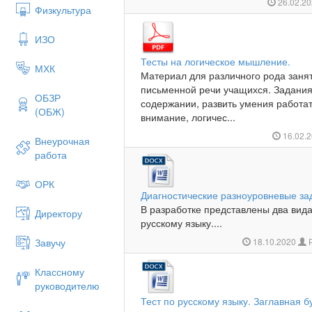
26.02.2
Физкультура
ИЗО
Тесты на логическое мышление.
МХК
Материал для различного рода занят
письменной речи учащихся. Задания
ОБЗР
содержании, развить умения работат
(ОБЖ)
внимание, логичес...
16.02.
Внеурочная
работа
ОРК
Диагностические разноуровневые зад
В разработке представлены два вида
Директору
русскому языку....
Завучу
18.10.2020
Р
Классному
руководителю
Тест по русскому языку. Заглавная бу