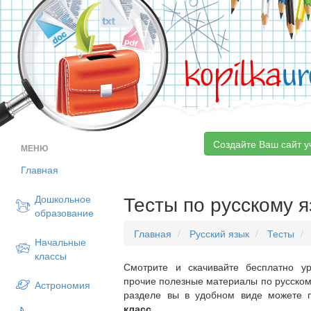
kopilka
ur
Создайте Ваш сайт у
МЕНЮ
Главная
Тесты по русскому я
Дошкольное
образование
Главная
Русский язык
Тесты
Начальные
классы
Смотрите и скачивайте бесплатно ур
прочие полезные материалы по русскому
Астрономия
разделе вы в удобном виде можете 
класс
.