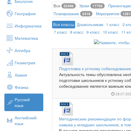
Биология
Все
Уроки
Презентаци
32496
17750
География
Планирование
Мероприятия
2418
1261
Все классы
Дошкольникам
1 класс
2 кл
Информатика
7 класс
8 класс
9 класс
10 класс
11 к
Математика
Алгебра
Геометрия
Подготовка к устному собеседованию
Актуальность темы обусловлена не
Химия
подготовки школьников к устному со
собеседование является важным ком
Физика
28.07.20
Русский
язык
Английский
Методические рекомендации по фо
язык
навыка у младших школьников, в том
В данном документе предствлены м