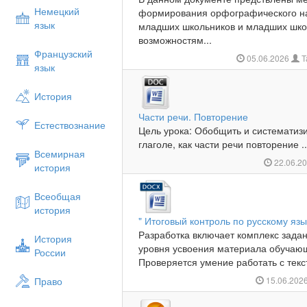
Немецкий
формирования орфографического нав
язык
младших школьников и младших шко
возможностям...
Французский
05.06.2026
Т
язык
История
Части речи. Повторение
Естествознание
Цель урока: Обобщить и систематиз
глаголе, как части речи повторение ..
Всемирная
22.06.2
история
Всеобщая
история
" Итоговый контроль по русскому язы
Разработка включает комплекс задан
История
уровня усвоения материала обучающ
России
Проверяется умение работать с текст
Право
15.06.202