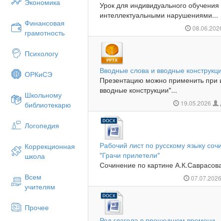
Экономика
Урок для индивидуального обучения
интеллектуальными нарушениями...
Финансовая
08.06.20
грамотность
Психологу
Вводные слова и вводные конструкц
ОРКиСЭ
Презентацию можно применить при и
вводные конструкции"...
Школьному
19.05.2026
библиотекарю
Логопедия
Рабочий лист по русскому языку соч
Коррекционная
"Грачи прилетели"
школа
Сочинение по картине А.К.Саврасова
Всем
07.07.202
учителям
Прочее
Род глагола в прошедшем времени