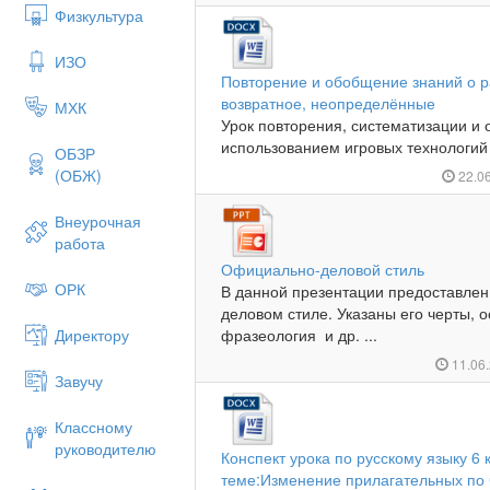
Физкультура
ИЗО
Повторение и обобщение знаний о р
возвратное, неопределённые
МХК
Урок повторения, систематизации и
использованием игровых технологий 
ОБЗР
(ОБЖ)
22.0
Внеурочная
работа
Официально-деловой стиль
ОРК
В данной презентации предоставле
деловом стиле. Указаны его черты, о
Директору
фразеология и др. ...
11.06
Завучу
Классному
руководителю
Конспект урока по русскому языку 6
теме:Изменение прилагательных по