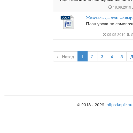
18.09.2019
Жақсылық – жан жадыр
План урока по самопозн
09.05.2019
Д
← Назад
1
2
3
4
5
Д
© 2013 - 2026,
https:kopilkau