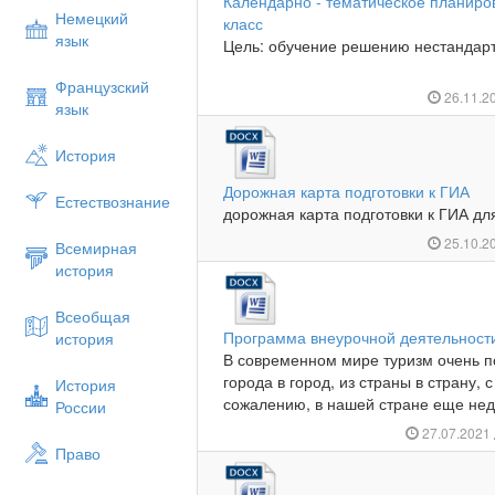
Календарно - тематическое планиров
Немецкий
класс
язык
Цель: обучение реше­нию нестандарт
Французский
26.11.2
язык
История
Дорожная карта подготовки к ГИА
Естествознание
дорожная карта подготовки
25.10.2
Всемирная
история
Всеобщая
Программа внеурочной деятельност
история
В современном мире туризм очень п
города в город, из страны в страну, 
История
сожалению, в нашей стране еще недо
России
27.07.2021
Право