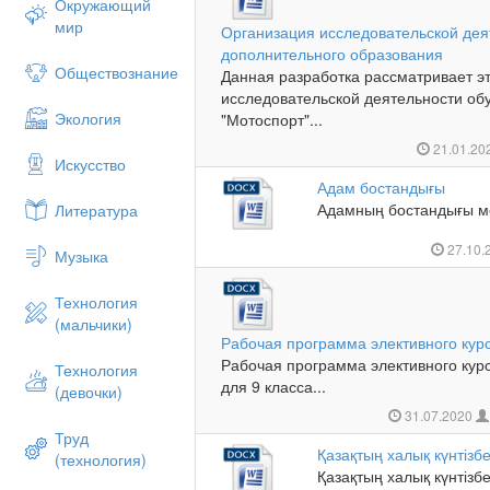
Окружающий
мир
Организация исследовательской де
дополнительного образования
Обществознание
Данная разработка рассматривает э
исследовательской деятельности о
Экология
"Мотоспорт"...
21.01.20
Искусство
Адам бостандығы
Адамның бостандығы ме
Литература
27.10.
Музыка
Технология
(мальчики)
Рабочая программа элективного кур
Рабочая программа элективного кур
Технология
для 9 класса...
(девочки)
31.07.2020
Труд
Қазақтың халық күнтізбе
(технология)
Қазақтың халық күнтізбе