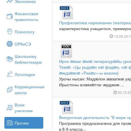
Экономика
Финансовая
грамотность
Профилактика наркомании (материал
характеристика учащегося, примерны
Психологу
13.09.20
ОРКиСЭ
Школьному
Ирон æвзаг æмæ литературæйы урок 
библиотекарю
Темæ: «Цы уыдзæн нæ фидæн, нæ ф
æмдзæвгæ «Ракæс»-ы анализ)
Логопедия
Урочы нысан: Мадӕлон ӕвзагмӕ уар
Ирыстоны алӕмæттаг ӕрдзмӕ ...
Коррекционная
школа
30.10.2
Всем
учителям
Внеурочная деятельность "В мире п
Прочее
Программа предназначена для пров
в 8-9 класса...