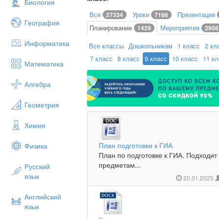
Биология
Все
Уроки
Презентации
27334
7166
География
Планирование
Мероприятия
1429
2956
Информатика
Все классы
Дошкольникам
1 класс
2 кл
7 класс
8 класс
9 класс
10 класс
11 к
Математика
Алгебра
Геометрия
Химия
План подготовки к ГИА
Физика
План по подготовке к ГИА. Подходит
предметам...
Русский
язык
20.01.2025
Английский
язык