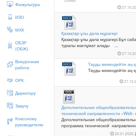
Физкультура
27.10.2
ИЗО
МХК
Қазақтар-ұлы дала мұрагері
Қазақтар-ұлы дала мұрагері.Бұл саба
ОБЗР
туралы мағлұмат алады ...
(ОБЖ)
27.10.2
Внеурочная
Тауды мекендейтін аң-қ
работа
Тауды мекендейті
ОРК
27.10.
Директору
Завучу
Дополнительная общеобразователь
технической направленности «Web- 
Классному
Дополнительная общеобразователь
руководителю
программа технической направленн
25.01.2020