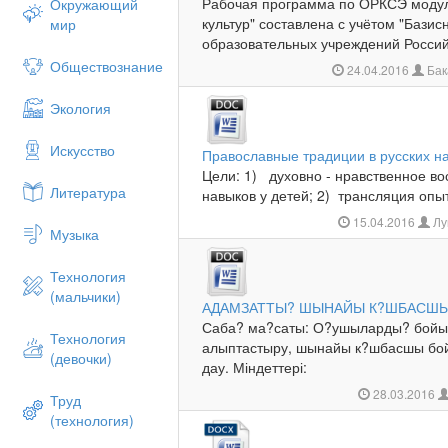
Рабочая программа по ОРКСЭ модул
Окружающий
культур" составлена с учётом "Базис
мир
образовательных учреждений Российс
Обществознание
24.04.2016
Бак
Экология
Искусство
Православные традиции в русских н
Цели: 1) духовно - нравственное во
Литература
навыков у детей; 2) трансляция опыт
15.04.2016
Лу
Музыка
Технология
(мальчики)
АДАМЗАТТЫ? ШЫНАЙЫ К?ШБАСШ
Саба? ма?саты: О?ушыларды? бойы
Технология
алыптастыру, шынайы к?шбасшы бо
(девочки)
дау. Міндеттері:
28.03.2016
Труд
(технология)