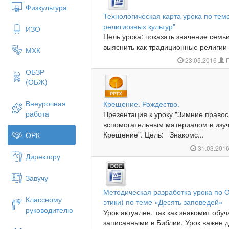
Физкультура
Технологическая карта урока по те
религиозных культур"
ИЗО
Цель урока: показать значение семь
выяснить как традиционные религии о
МХК
23.05.2016
П
ОБЗР
(ОБЖ)
Внеурочная
Крещение. Рождество.
работа
Презентация к уроку "Зимние право
вспомогательным материалом в изуч
Крещение". Цель: Знакомс...
ОРК
31.03.201
Директору
Завучу
Методическая разработка урока по 
Классному
этики) по теме «Десять заповедей»
руководителю
Урок актуален, так как знакомит об
записанными в Библии. Урок важен 