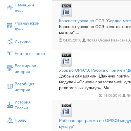
Немецкий
язык
Конспект урока по ОСЭ "Сердце мат
Французский
Конспект урока по ОСЭ в соответст
язык
матери"....
04.05.2016
Лютая Оксана Ивановна А
История
Естествознание
Всемирная
Урок по ОРКСЭ. Работа с притчей "
история
Добрый самарянин. (Данную притчу 
модулей «Основы православной кул
Всеобщая
религиозных культур», &la...
история
14.06.2016
Лу
История
России
Право
Рабочая программа по ОРКСЭ модул
культур"