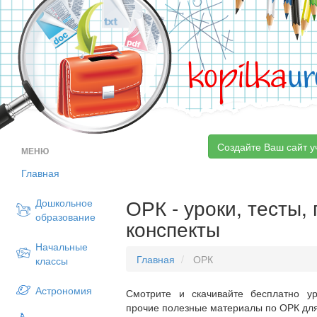
kopilka
ur
Создайте Ваш сайт у
МЕНЮ
Главная
ОРК - уроки, тесты,
Дошкольное
образование
конспекты
Начальные
Главная
ОРК
классы
Астрономия
Смотрите и скачивайте бесплатно ур
прочие полезные материалы по ОРК для