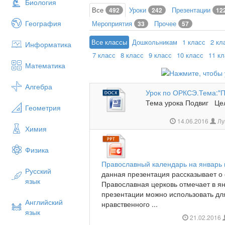
Биология
Все
Уроки
Презентации
492
242
12
География
Мероприятия
Прочее
33
57
Все классы
Дошкольникам
1 класс
2 кл
Информатика
7 класс
8 класс
9 класс
10 класс
11 к
Математика
Алгебра
Урок по ОРКСЭ.Тема:"П
Тема урока Подвиг Це
Геометрия
14.06.2016
Лу
Химия
Физика
Православный календарь на январь
Русский
данная презентация рассказывает о 
язык
Православная церковь отмечает в я
презентации можно использовать дл
Английский
нравственного ...
язык
21.02.2016