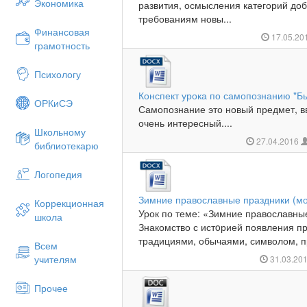
Экономика
развития, осмысления категорий добр
требованиям новы...
Финансовая
17.05.20
грамотность
Психологу
Конспект урока по самопознанию "Быт
ОРКиСЭ
Самопознание это новый предмет, в
очень интересный....
Школьному
27.04.2016
библиотекарю
Логопедия
Зимние православные праздники (м
Коррекционная
Урок по теме: «Зимние православны
школа
Знакомство с истoрией появления пр
традициями, обычаями, символом, п
Всем
учителям
31.03.20
Прочее